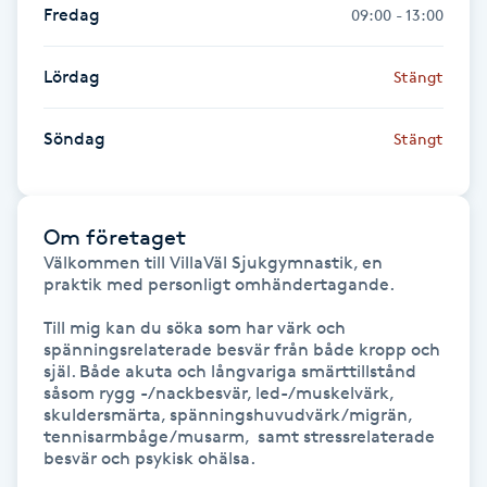
Fredag
09:00 - 13:00
Fransk manikyr
Lördag
Stängt
Fransrengöring
Söndag
Stängt
Frekvensterapi
Friskvård
Om företaget
Välkommen till VillaVäl Sjukgymnastik, en 
Friskvårdsmassage
praktik med personligt omhändertagande.

Frisör
Till mig kan du söka som har värk och 
spänningsrelaterade besvär från både kropp och 
själ. Både akuta och långvariga smärttillstånd 
Funktionsanalys
såsom rygg -/nackbesvär, led-/muskelvärk, 
skuldersmärta, spänningshuvudvärk/migrän, 
tennisarmbåge/musarm,  samt stressrelaterade 
Färgning
besvär och psykisk ohälsa.
