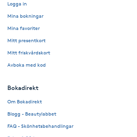
Hot Stone Massage
Logga in
Mina bokningar
Hot yoga
Mina favoriter
Hudföryngring
Mitt presentkort
Mitt friskvårdskort
Huduppstramning
Avboka med kod
Hudvård
Bokadirekt
Hyaluronsyra
Om Bokadirekt
Hyperhidros
Blogg - Beautylabbet
Hypnos
FAQ - Skönhetsbehandlingar