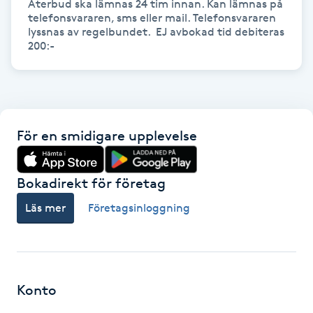
Återbud ska lämnas 24 tim innan. Kan lämnas på 
telefonsvararen, sms eller mail. Telefonsvararen 
Gua Sha-massage
lyssnas av regelbundet.  EJ avbokad tid debiteras 
200:-
H
Hatha Yoga
Headspa
För en smidigare upplevelse
Healing
Bokadirekt för företag
Herrklippning
Läs mer
Företagsinloggning
HIFU
Hollywood Peel
Konto