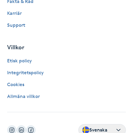
Fakta & Råd
Hårborttagning
Karriär
Hårbottenbehandling
Support
Hårförlängning
Villkor
Hårvård
Etisk policy
Hälsa
Integritetspolicy
Cookies
Hälsprickor
I
Allmäna villkor
Idrottsmassage
IPL
Svenska