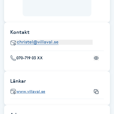
F
Face framing
Kontakt
Faceliftmassage
Fet hårbotten
070-719 03 XX
Fettreducering
Fibromassage
Länkar
Fillers
www.villaval.se
Fotmassage