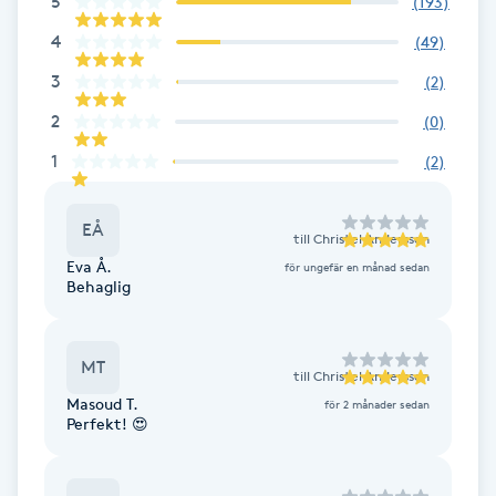
5
(
193
)
Brynformning
4
(
49
)
3
(
2
)
Brynfärgning
2
(
0
)
1
(
2
)
Brynplockning
Bröllopsuppsättning
EÅ
till
Christel Andersson
C
Eva Å.
för ungefär en månad sedan
Behaglig
Celluliter
MT
Coachning
till
Christel Andersson
Masoud T.
för 2 månader sedan
Perfekt! 😍
Color correction