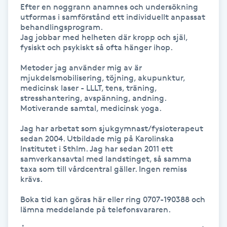
Efter en noggrann anamnes och undersökning 
Föning
utformas i samförstånd ett individuellt anpassat 
G
behandlingsprogram.

Jag jobbar med helheten där kropp och själ, 
fysiskt och psykiskt så ofta hänger ihop.

Gel naglar
Metoder jag använder mig av är 
mjukdelsmobilisering, töjning, akupunktur, 
Gelenaglar
medicinsk laser - LLLT, tens, träning, 
stresshantering, avspänning, andning. 
Gellack
Motiverande samtal, medicinsk yoga.

Jag har arbetat som sjukgymnast/fysioterapeut 
Gellack med förstärkning
sedan 2004. Utbildade mig på Karolinska 
Institutet i Sthlm. Jag har sedan 2011 ett 
samverkansavtal med landstinget, så samma 
Gravidmassage
taxa som till vårdcentral gäller. Ingen remiss 
krävs.

Gravidyoga
Boka tid kan göras här eller ring 0707-190388 och 
lämna meddelande på telefonsvararen.

Gruppträning