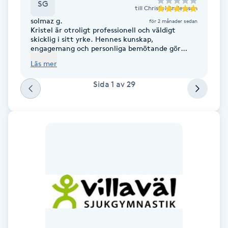
Cryoterapi
SG
till
Christel Andersson
D
solmaz g.
för 2 månader sedan
Kristel är otroligt professionell och väldigt
skicklig i sitt yrke. Hennes kunskap,
Damklippning
engagemang och personliga bemötande gör
verkligen skillnad. Jag kan varmt
Läs mer
rekommendera henne till alla som vill förbättra
Dermapen
sin kroppsfunktion, minska besvär och uppnå
Sida
1
av
29
långsiktiga resultat. En fantastisk sjukgymnast
som verkligen bryr sig om sina patienter🤗
Diamantslipning
E
Enzympeeling
Extensions
Extensions borttagning
Eyeliner-tatuering