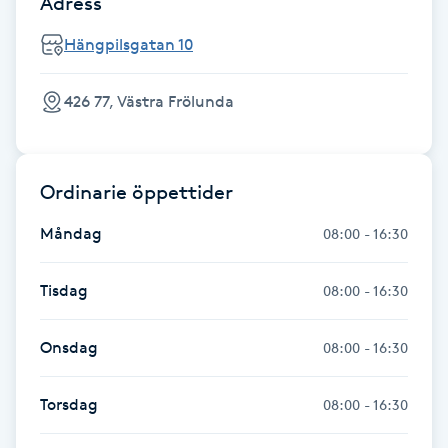
Adress
Fotsvamp
Hängpilsgatan 10
Fotvård
426 77, Västra Frölunda
Fransar
Fransborttagning
Ordinarie öppettider
Måndag
08:00 - 16:30
Fransfärgning
Tisdag
08:00 - 16:30
Fransförlängning
Onsdag
08:00 - 16:30
Fransförlängning Megavolym
Torsdag
08:00 - 16:30
Fransförlängning Volym