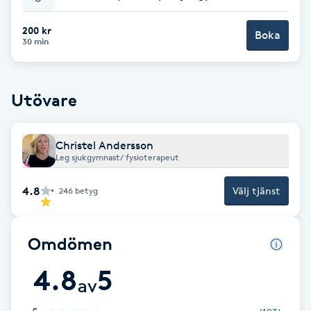
Babylights
200 kr
Boka
30 min
Balayage
Utövare
Bambumassage
Barber
Christel Andersson
Leg sjukgymnast/ fysioterapeut
Barnklippning
4.8
Välj tjänst
246
betyg
BIAB
Omdömen
Blowout
4.8
5
av
Bottenfärg