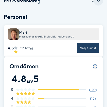
Friskvårdsbidrag
2
Brynformning
Personal
Brynfärgning
Mari
Brynplockning
Massageterapeut/Ekologisk hudterapeut
4.8
Välj tjänst
116
betyg
Bröllopsuppsättning
C
Omdömen
Celluliter
4.8
5
av
Coachning
5
(
100
)
Color correction
4
(
15
)
3
(
0
)