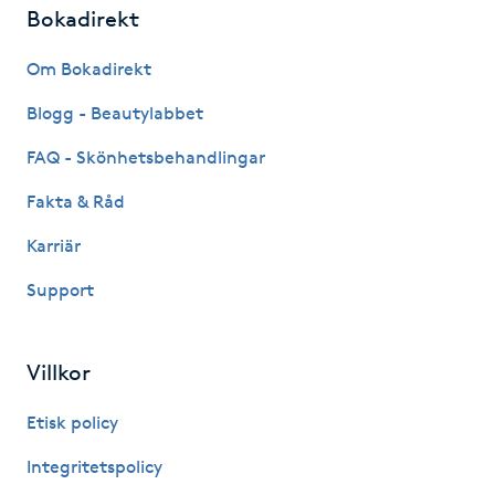
Hårborttagning
Bokadirekt
Om Bokadirekt
Hårbottenbehandling
Blogg - Beautylabbet
Hårförlängning
FAQ - Skönhetsbehandlingar
Hårvård
Fakta & Råd
Karriär
Hälsa
Support
Hälsprickor
I
Villkor
Idrottsmassage
Etisk policy
Integritetspolicy
IPL