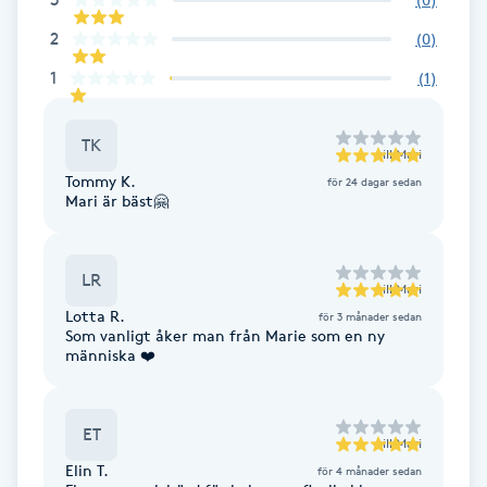
Cryoterapi
2
D
(
0
)
1
(
1
)
Damklippning
TK
Dermapen
till
Mari
Tommy K.
för 24 dagar sedan
Mari är bäst🤗
Diamantslipning
E
LR
till
Mari
Enzympeeling
Lotta R.
för 3 månader sedan
Som vanligt åker man från Marie som en ny
människa ❤️
Extensions
Extensions borttagning
ET
till
Mari
Elin T.
för 4 månader sedan
Eyeliner-tatuering