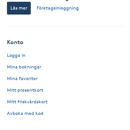
Hot Stone Massage
Läs mer
Företagsinloggning
Hot yoga
Hudföryngring
Konto
Huduppstramning
Logga in
Mina bokningar
Hudvård
Mina favoriter
Hyaluronsyra
Mitt presentkort
Hyperhidros
Mitt friskvårdskort
Avboka med kod
Hypnos