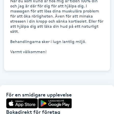
När du som kund är hos mig är tiden 100% din 
och jag är där för dig för att hjälpa dig. I 
massagen för att lösa dina muskulära problem 
Gua Sha-massage
för att öka rörligheten. Även för att minska 
H
stressen i din kropp och sänka kortisolet. Eller för 
att hjälpa dig att läka din hud på ett naturligt 
sätt. 

Hatha Yoga
Behandlingarna sker i lugn lantlig miljö.

Headspa
Varmt välkommen!

Healing
Herrklippning
HIFU
För en smidigare upplevelse
Hollywood Peel
Bokadirekt för företag