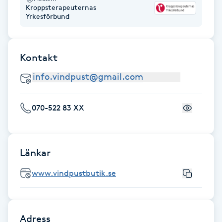
Kroppsterapeuternas
Fotsvamp
Yrkesförbund
Fotvård
Kontakt
Fransar
Fransborttagning
070-522 83 XX
Fransfärgning
Fransförlängning
Länkar
www.vindpustbutik.se
Fransförlängning Megavolym
Fransförlängning Volym
Adress