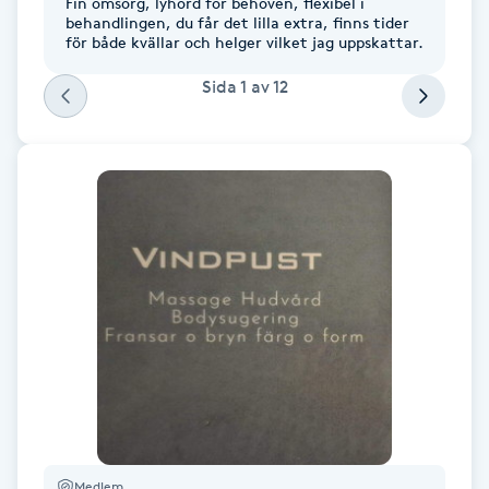
Fin omsorg, lyhörd för behoven, flexibel i
behandlingen, du får det lilla extra, finns tider
F
för både kvällar och helger vilket jag uppskattar.
Face framing
Sida
1
av
12
Faceliftmassage
Fet hårbotten
Fettreducering
Fibromassage
Fillers
Fotmassage
Medlem