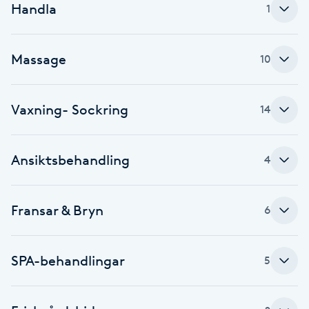
Handla
1
Babylights
Massage
10
Balayage
Bambumassage
Vaxning- Sockring
14
Barber
Ansiktsbehandling
4
Barnklippning
Fransar & Bryn
6
BIAB
Blowout
SPA-behandlingar
5
Bottenfärg