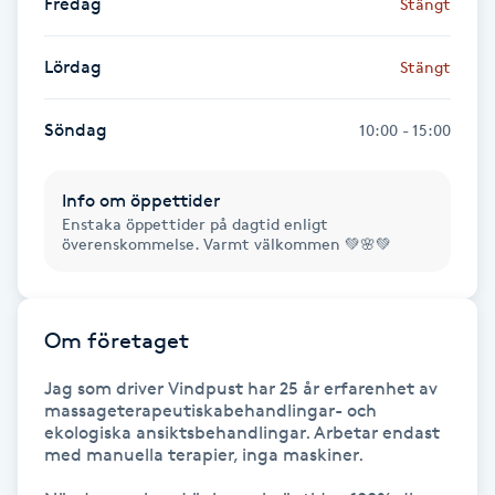
Fredag
Stängt
Föning
G
Lördag
Stängt
Gel naglar
Söndag
10:00 - 15:00
Gelenaglar
Info om öppettider
Enstaka öppettider på dagtid enligt
Gellack
överenskommelse. Varmt välkommen 💚🌸💚
Gellack med förstärkning
Om företaget
Gravidmassage
Jag som driver Vindpust har 25 år erfarenhet av 
massageterapeutiskabehandlingar- och 
Gravidyoga
ekologiska ansiktsbehandlingar. Arbetar endast 
med manuella terapier, inga maskiner.

Gruppträning