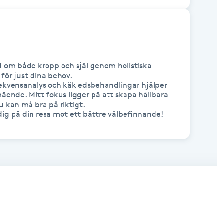
d om både kropp och själ genom holistiska 
ör just dina behov. 

rekvensanalys och käkledsbehandlingar hjälper 
mående. Mitt fokus ligger på att skapa hållbara 
u kan må bra på riktigt. 

dig på din resa mot ett bättre välbefinnande!