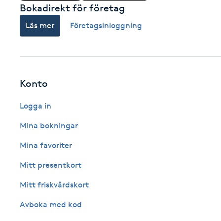
Bokadirekt för företag
Fransk manikyr
Läs mer
Företagsinloggning
Fransrengöring
Frekvensterapi
Konto
Friskvård
Logga in
Friskvårdsmassage
Mina bokningar
Mina favoriter
Frisör
Mitt presentkort
Funktionsanalys
Mitt friskvårdskort
Avboka med kod
Färgning