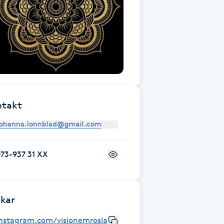
ntakt
73-937 31 XX
kar
instagram.com/visionemroslagen