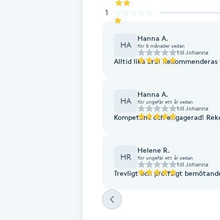
Eyeliner-tatuering
1
F
Hanna A.
Face framing
HA
för 8 månader sedan
till
Johanna
Alltid lika bra! Rekommenderas ti
Faceliftmassage
Hanna A.
Fet hårbotten
HA
för ungefär ett år sedan
till
Johanna
Kompetent och engagerad! Re
Fettreducering
Helene R.
Fibromassage
HR
för ungefär ett år sedan
till
Johanna
Trevligt och proffsigt bemötand
Fillers
Fotmassage