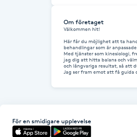
Fotsvamp
Om företaget
Fotvård
Välkommen hit! 

Här får du möjlighet att ta han
Fransar
behandlingar som är anpassade f
Med tjänster som kinesiologi, f
jag dig att hitta balans och väl
Fransborttagning
och långvariga resultat, så att d
Jag ser fram emot att få guida 
Fransfärgning
Fransförlängning
Fransförlängning Megavolym
För en smidigare upplevelse
Fransförlängning Volym