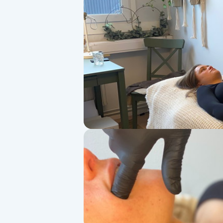
Alternativmedicin
Andningsmassage
Ansiktslyft utan kirurgi
Aromamassage
Ashtanga Yoga
Ayurveda
Ayurvedisk Massage
Ansiktsbehandling djuprengörande
B