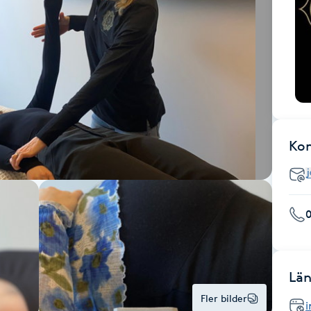
Ko
0
Län
Fler bilder