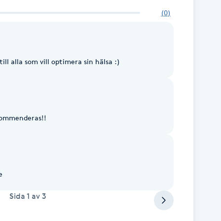
(
0
)
ll alla som vill optimera sin hälsa :)
kommenderas!!
e
Sida
1
av
3