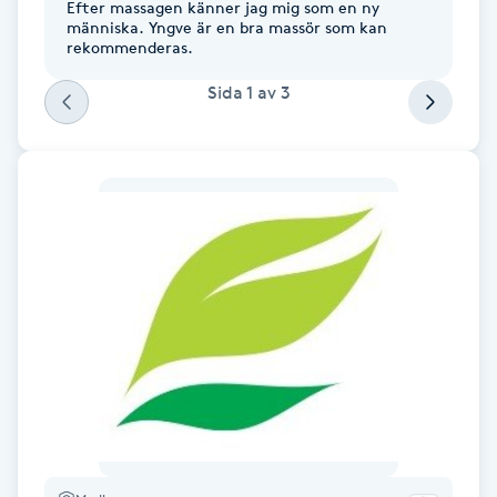
Efter massagen känner jag mig som en ny
människa. Yngve är en bra massör som kan
F
rekommenderas.
Face framing
Sida
1
av
3
Faceliftmassage
Fet hårbotten
Fettreducering
Fibromassage
Fillers
Fotmassage