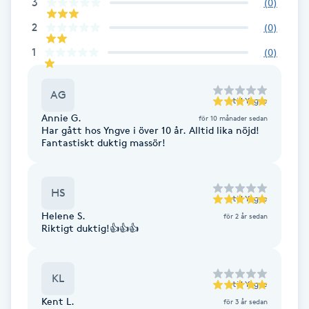
3
Cryoterapi
(
0
)
D
2
(
0
)
1
(
0
)
Damklippning
AG
Dermapen
till
Yngve
Annie G.
för 10 månader sedan
Har gått hos Yngve i över 10 år. Alltid lika nöjd!
Diamantslipning
Fantastiskt duktig massör!
E
Enzympeeling
HS
till
Yngve
Helene S.
för 2 år sedan
Riktigt duktig!👍👍👍
Extensions
Extensions borttagning
KL
till
Yngve
Kent L.
för 3 år sedan
Eyeliner-tatuering