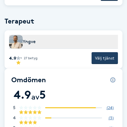
Brynformning
Terapeut
Brynfärgning
Yngve
Brynplockning
Bröllopsuppsättning
4.9
Välj tjänst
27
betyg
C
Omdömen
Celluliter
4.9
5
av
Coachning
5
(
24
)
Color correction
4
(
3
)