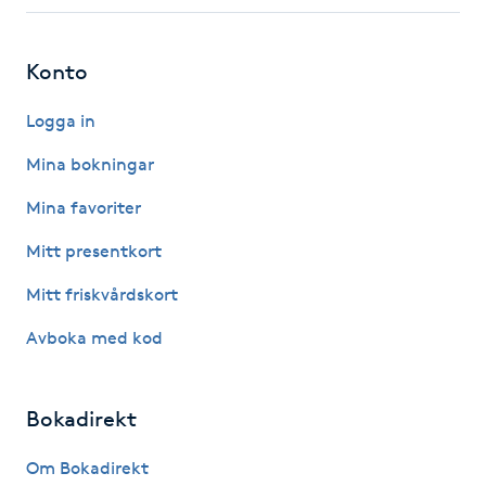
Gua Sha-massage
Konto
H
Logga in
Hatha Yoga
Mina bokningar
Headspa
Mina favoriter
Mitt presentkort
Healing
Mitt friskvårdskort
Herrklippning
Avboka med kod
HIFU
Bokadirekt
Hollywood Peel
Om Bokadirekt