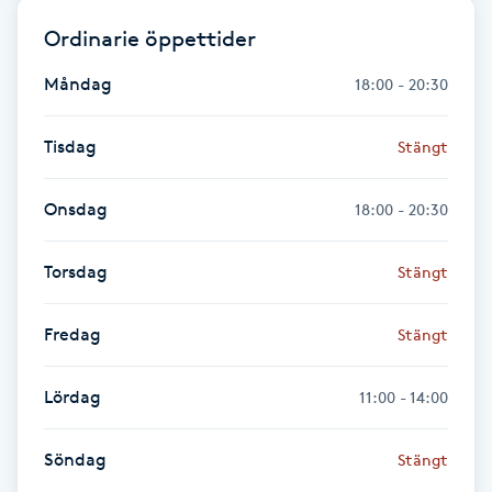
Fransk manikyr
Ordinarie öppettider
Fransrengöring
Måndag
18:00 - 20:30
Frekvensterapi
Tisdag
Stängt
Friskvård
Onsdag
18:00 - 20:30
Friskvårdsmassage
Torsdag
Stängt
Frisör
Fredag
Stängt
Funktionsanalys
Lördag
11:00 - 14:00
Färgning
Söndag
Stängt