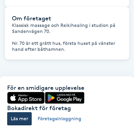
Föning
G
Om företaget
Klassisk massage och Reikihealing i studion på 
Gel naglar
Sandenvägen 70.

Nr. 70 är ett grått hus, första huset på vänster 
Gelenaglar
hand efter båthamnen.
Gellack
Gellack med förstärkning
För en smidigare upplevelse
Gravidmassage
Bokadirekt för företag
Gravidyoga
Läs mer
Företagsinloggning
Gruppträning