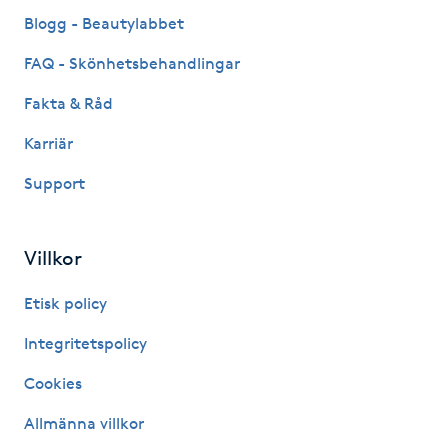
Hot Stone Massage
Blogg - Beautylabbet
FAQ - Skönhetsbehandlingar
Hot yoga
Fakta & Råd
Hudföryngring
Karriär
Huduppstramning
Support
Hudvård
Villkor
Hyaluronsyra
Etisk policy
Integritetspolicy
Hyperhidros
Cookies
Hypnos
Allmänna villkor