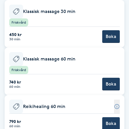
Babylights
Klassisk massage 30 min
Friskvård
Balayage
450 kr
Boka
30 min
Bambumassage
Barber
Klassisk massage 60 min
Friskvård
Barnklippning
740 kr
Boka
60 min
BIAB
Reikihealing 60 min
Blowout
790 kr
Bottenfärg
Boka
60 min