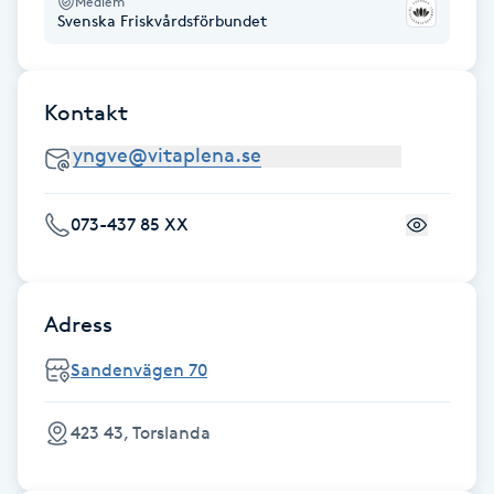
Medlem
Svenska Friskvårdsförbundet
Fotsvamp
Fotvård
Kontakt
Fransar
Fransborttagning
073-437 85 XX
Fransfärgning
Adress
Fransförlängning
Sandenvägen 70
Fransförlängning Megavolym
423 43, Torslanda
Fransförlängning Volym