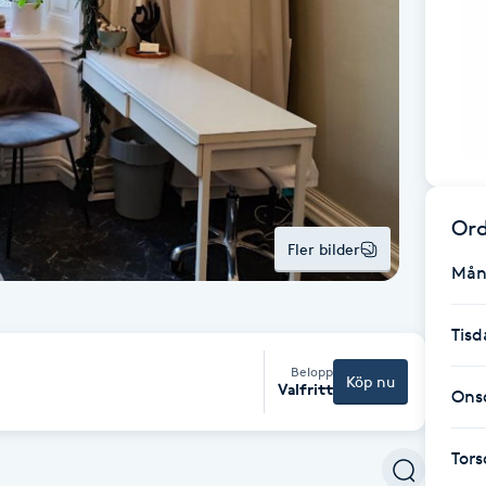
Ord
Fler bilder
Mån
Tisd
Belopp
Köp nu
Valfritt
Ons
Tor