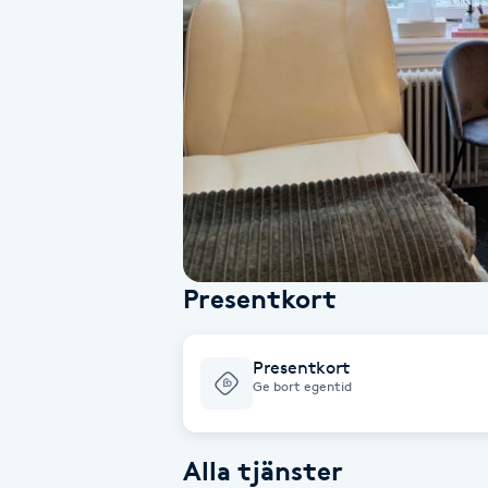
Alternativmedicin
Andningsmassage
Ansiktslyft utan kirurgi
Aromamassage
Ashtanga Yoga
Presentkort
Ayurveda
Presentkort
Ayurvedisk Massage
Ge bort egentid
Ansiktsbehandling djuprengörande
Alla tjänster
B