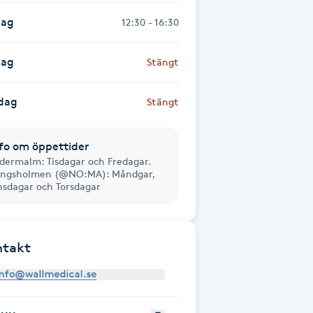
dag
12:30 - 16:30
dag
Stängt
dag
Stängt
fo om öppettider
dermalm: Tisdagar och Fredagar.
ngsholmen (@NO:MA): Måndgar,
sdagar och Torsdagar
ntakt