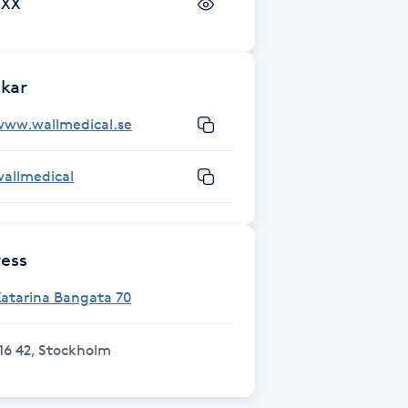
+XX
kar
www.wallmedical.se
wallmedical
ess
atarina Bangata 70
16 42, Stockholm