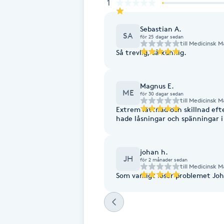
Eyeliner-tatuering
1
F
Sebastian A.
SA
för 25 dagar sedan
Face framing
till
Medicinsk M
Så trevlig, så kunnig.
Faceliftmassage
Magnus E.
ME
för 30 dagar sedan
Fet hårbotten
till
Medicinsk M
Extrem lättnad och skillnad eft
hade låsningar och spänningar i 
Fettreducering
johan h.
Fibromassage
JH
för 2 månader sedan
till
Medicinsk M
Som vanligt löser 
Fillers
Fotmassage