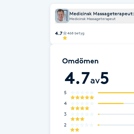
Cryoterapi
D
Medicinsk Massageterapeut:
Medicinsk Massageterapeut
Damklippning
4.7
468
betyg
Dermapen
Omdömen
Diamantslipning
4.7
5
E
av
Enzympeeling
5
Extensions
4
3
Extensions borttagning
2