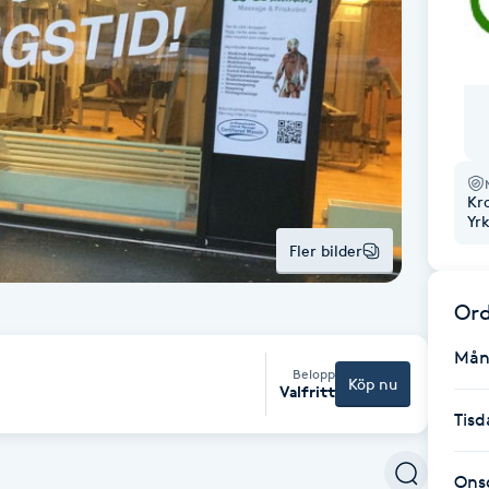
Kr
Yr
Fler bilder
Ord
Mån
Belopp
Köp nu
Valfritt
Tisd
Ons