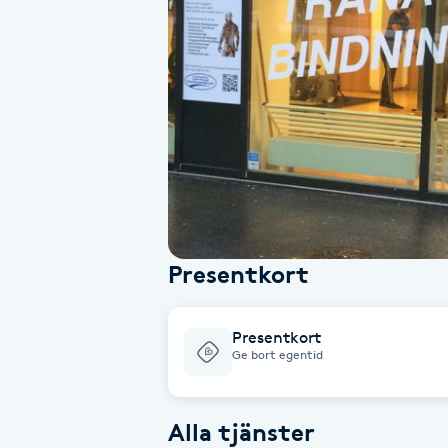
Alternativmedicin
Andningsmassage
Ansiktslyft utan kirurgi
Aromamassage
Ashtanga Yoga
Presentkort
Ayurveda
Presentkort
Ayurvedisk Massage
Ge bort egentid
Ansiktsbehandling djuprengörande
Alla tjänster
B