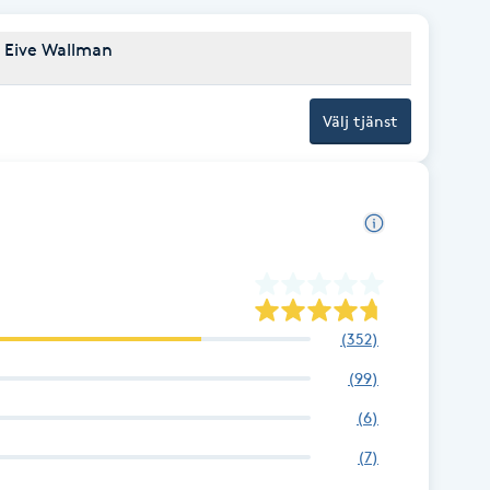
 Eive Wallman
Välj tjänst
(
352
)
(
99
)
(
6
)
(
7
)