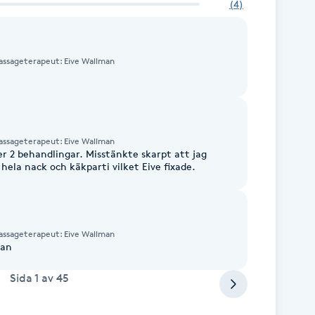
(
4
)
assageterapeut: Eive Wallman
assageterapeut: Eive Wallman
er 2 behandlingar. Misstänkte skarpt att jag
hela nack och käkparti vilket Eive fixade.
assageterapeut: Eive Wallman
problemet Johan
Sida
1
av
45