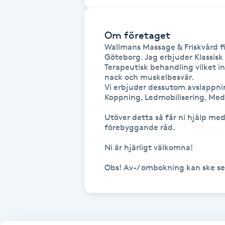
Fotsvamp
Om företaget
Fotvård
Wallmans Massage & Friskvård fin
Göteborg. Jag erbjuder Klassis
Terapeutisk behandling vilket in
Fransar
nack och muskelbesvär. 

Vi erbjuder dessutom avslappni
Koppning, Ledmobilisering, Medi
Fransborttagning
Utöver detta så får ni hjälp me
Fransfärgning
förebyggande råd. 

Ni är hjärligt välkomna!

Fransförlängning
Obs! Av-/ ombokning kan ske se
Fransförlängning Megavolym
Fransförlängning Volym