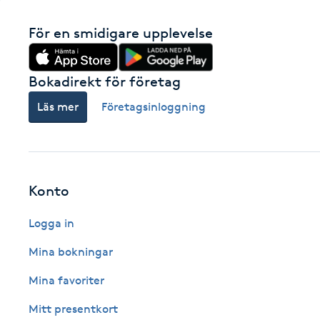
Fransk manikyr
För en smidigare upplevelse
Fransrengöring
Bokadirekt för företag
Frekvensterapi
Läs mer
Företagsinloggning
Friskvård
Friskvårdsmassage
Konto
Frisör
Logga in
Mina bokningar
Funktionsanalys
Mina favoriter
Färgning
Mitt presentkort