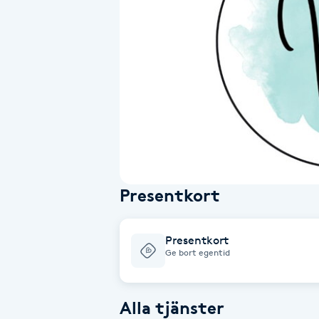
Alternativmedicin
Andningsmassage
Ansiktslyft utan kirurgi
Aromamassage
Ashtanga Yoga
Presentkort
Ayurveda
Presentkort
Ayurvedisk Massage
Ge bort egentid
Ansiktsbehandling djuprengörande
Alla tjänster
B