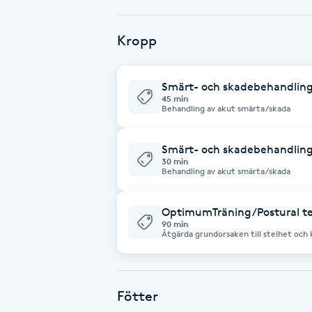
Babylights
Kropp
Balayage
Smärt- och skadebehandlin
45 min
Bambumassage
Behandling av akut smärta/skada
Barber
Smärt- och skadebehandling
30 min
Behandling av akut smärta/skada
Barnklippning
OptimumTräning/Postural te
90 min
BIAB
Åtgärda grundorsaken till stelhet oc
skador och förbättra prestationsför
aktiveras de djupt liggande hållningsm
vilket leder till smärtfrihet, förbättra
Blowout
Fötter
Bottenfärg