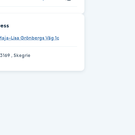
ess
aja-Lisa Grönbergs Väg 1c
3169 , Skegrie