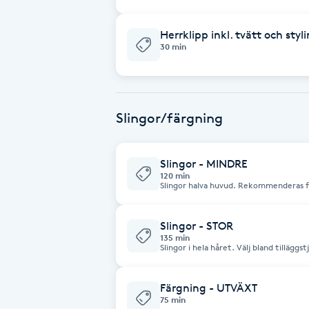
Fransk manikyr
Herrklipp inkl. tvätt och styl
30 min
Fransrengöring
Frekvensterapi
Slingor/färgning
Friskvård
Slingor - MINDRE
Friskvårdsmassage
120 min
Slingor halva huvud. Rekommenderas för
resultat av slingorna. Välj bland tillägg
tjockt hår osv.
Frisör
Slingor - STOR
135 min
Slingor i hela håret. Välj bland tilläggs
Funktionsanalys
tjockt hår osv.
Färgning - UTVÄXT
Färgning
75 min