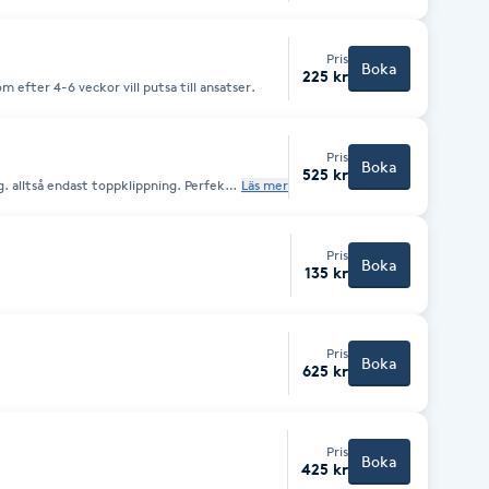
Pris
Boka
225 kr
m efter 4-6 veckor vill putsa till ansatser.
Pris
Boka
525 kr
ng. alltså endast toppklippning. Perfekt
Läs mer
ller som vill hinna med en klippning på
Pris
Boka
135 kr
Pris
Boka
625 kr
Pris
Boka
425 kr