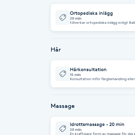
Ortopediska inlägg
Brynformning
20 min
tillverkar ortopediska inlägg enligt B
ett belastat läge. Det betyder att inlä
Brynfärgning
när du står på den. I priset ingår fotana
Brynplockning
Hår
Bröllopsuppsättning
Hårkonsultation
C
15 min
Konsultation inför färgbehandling elle
Celluliter
Coachning
Massage
Color correction
Idrottsmassage - 20 min
20 min
En kraftigare form av massage för dig