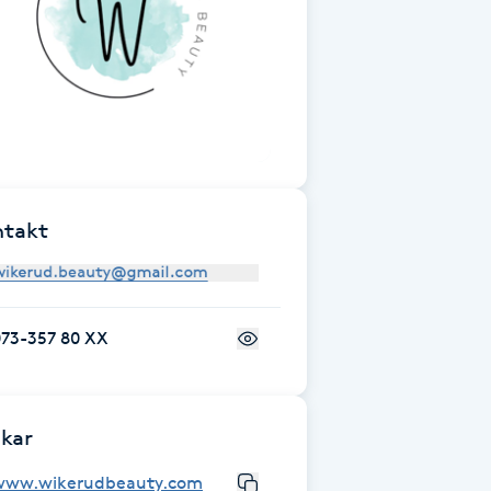
ntakt
073-357 80 XX
kar
www.wikerudbeauty.com