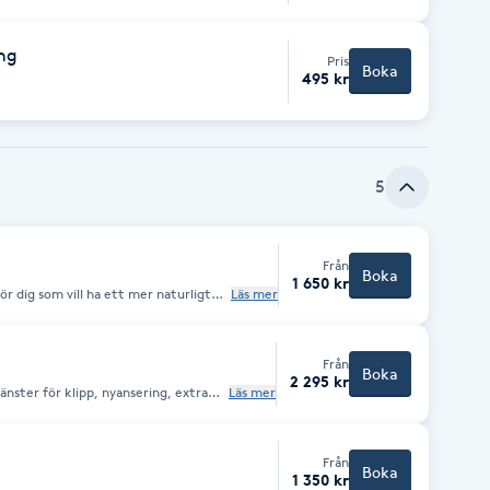
ing
Pris
Boka
495 kr
5
Från
Boka
1 650 kr
 dig som vill ha ett mer naturligt
Läs mer
stjänster för klipp, nyansering, extra
Från
Boka
2 295 kr
tjänster för klipp, nyansering, extra
Läs mer
Från
Boka
1 350 kr