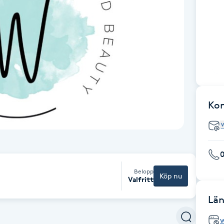
Ko
Belopp
Köp nu
Valfritt
Län