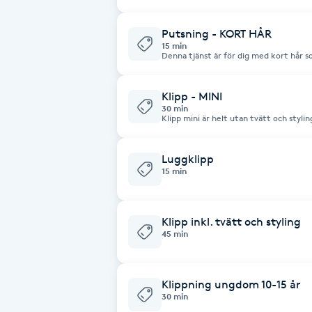
Fotsvamp
Putsning - KORT HÅR
15 min
Denna tjänst är för dig med kort hår so
Fotvård
Klipp - MINI
Fransar
30 min
Klipp mini är helt utan tvätt och styli
behandling för någon med tunnare hår e
Fransborttagning
lunchen.
Luggklipp
15 min
Fransfärgning
Fransförlängning
Klipp inkl. tvätt och styling
45 min
Fransförlängning Megavolym
Klippning ungdom 10-15 år
Fransförlängning Volym
30 min