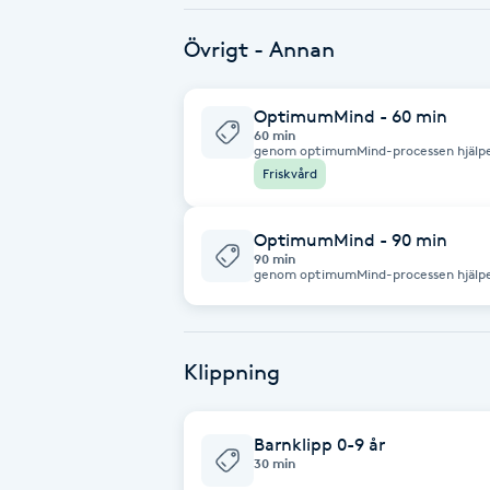
Eyeliner-tatuering
F
Övrigt - Annan
Face framing
OptimumMind - 60 min
60 min
genom optimumMind-processen hjälper vi
Faceliftmassage
och känslomässigt välmående som är vå
Friskvård
mentala och känslomässiga trauman, st
trosföreställningar, negativa beteend
Fet hårbotten
OptimumMind - 90 min
90 min
Fettreducering
genom optimumMind-processen hjälper vi
och känslomässigt välmående som är vå
på mentala och känslomässiga trauman,
trosföreställningar, negativa beteend
Fibromassage
Klippning
Fillers
Barnklipp 0-9 år
Fotmassage
30 min