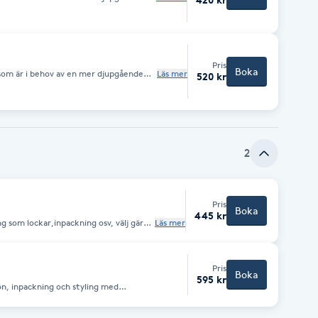
t till snabbare återhämtning,
rhindra ärrvänad i muskler och bindväv.
Pris
Boka
 som är i behov av en mer djupgående
Läs mer
520 kr
t till snabbare återhämtning,
rhindra ärrvänad i muskler och bindväv.
2
Pris
Boka
445 kr
ng som lockar,inpackning osv, välj gärna
Läs mer
Pris
Boka
595 kr
ön, inpackning och styling med