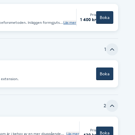
Pris
Boka
1 400 kr
alkeforsmetoden. Inläggen formgjuts i
Läs mer
gget formas efter hur din fot ser ut
lys + sulor.
1
Boka
r extension.
2
Pris
Boka
 som är i behov av en mer djupgående
Läs mer
420 kr