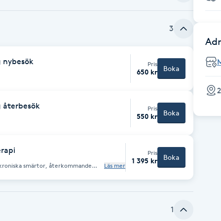
3
Adr
g nybesök
M
Pris
Boka
650 kr
2
 återbesök
Pris
Boka
550 kr
rapi
Pris
Boka
1 395 kr
h kroniska smärtor, återkommande
Läs mer
mågan. Med OptimumTräning®
usklerna som tar upp belastningen,
d rörlighet och styrka.
1