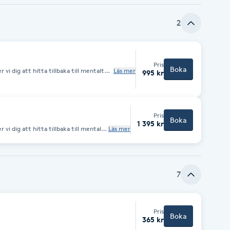
2
Pris
Boka
 dig att hitta tillbaka till mentalt
Läs mer
995 kr
rt grundtillstånd. Metoden släpper på
ress, fobier, ångest, negativa
en.
Pris
Boka
1 395 kr
 dig att hitta tillbaka till mentalt
Läs mer
rt grundtillstånd. Metoden släpper
 stress, fobier, ångest, negativa
en.
7
Pris
Boka
365 kr