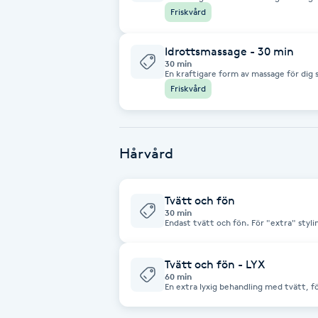
genomgång av musklerna. Ger möjlighe
Cryoterapi
Friskvård
förebygga och behandla skador samt fö
D
Idrottsmassage - 30 min
30 min
Damklippning
En kraftigare form av massage för dig
genomgång av musklerna. Ger möjlighe
Friskvård
förebygga och behandla skador samt fö
Dermapen
Diamantslipning
Hårvård
E
Tvätt och fön
Enzympeeling
30 min
Endast tvätt och fön. För "extra" styli
tvätt och fön - LYX
Extensions
Tvätt och fön - LYX
60 min
Extensions borttagning
En extra lyxig behandling med tvätt, f
plattång/locktång.