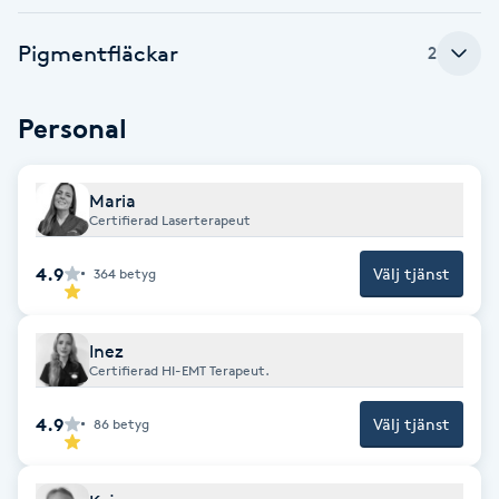
Cryoterapi
D
Pigmentfläckar
2
Damklippning
Personal
Dermapen
Maria
Diamantslipning
Certifierad Laserterapeut
E
4.9
Välj tjänst
364
betyg
Enzympeeling
Inez
Extensions
Certifierad HI-EMT Terapeut.
4.9
Välj tjänst
86
betyg
Extensions borttagning
Eyeliner-tatuering