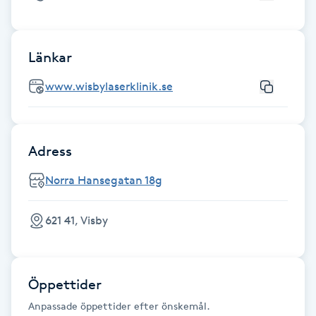
Föning
G
Länkar
Gel naglar
www.wisbylaserklinik.se
Gelenaglar
Adress
Gellack
Norra Hansegatan 18g
Gellack med förstärkning
621 41, Visby
Gravidmassage
Gravidyoga
Öppettider
Anpassade öppettider efter önskemål.
Gruppträning