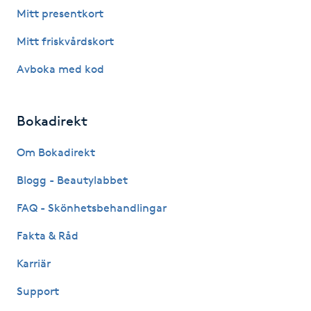
Hårborttagning
Mitt presentkort
Mitt friskvårdskort
Hårbottenbehandling
Avboka med kod
Hårförlängning
Bokadirekt
Hårvård
Om Bokadirekt
Hälsa
Blogg - Beautylabbet
Hälsprickor
FAQ - Skönhetsbehandlingar
I
Fakta & Råd
Idrottsmassage
Karriär
Support
IPL