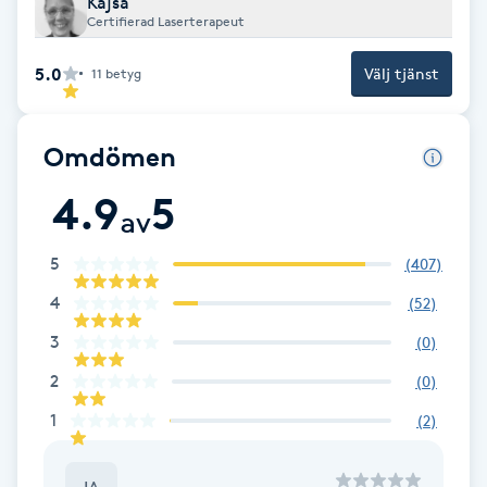
Kajsa
Certifierad Laserterapeut
F
5.0
Välj tjänst
11
betyg
Face framing
Faceliftmassage
Omdömen
4.9
5
Fet hårbotten
av
5
(
407
)
Fettreducering
4
(
52
)
Fibromassage
3
(
0
)
2
(
0
)
Fillers
1
(
2
)
Fotmassage