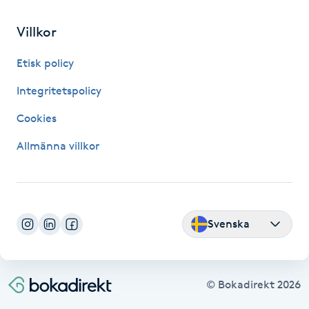
IPL hårborttagning
Villkor
Etisk policy
IR-massage
J
Integritetspolicy
Cookies
Japansk massage
K
Allmänna villkor
K18
Katun fransar
Svenska
Kemisk peeling
© Bokadirekt
2026
Keratinbehandling