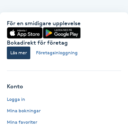
Hot Stone Massage
Hot yoga
För en smidigare upplevelse
Hudföryngring
Bokadirekt för företag
Huduppstramning
Läs mer
Företagsinloggning
Hudvård
Hyaluronsyra
Konto
Logga in
Hyperhidros
Mina bokningar
Hypnos
Mina favoriter