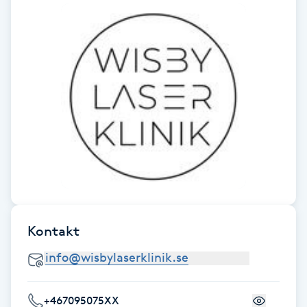
Fransk manikyr
Fransrengöring
Frekvensterapi
Friskvård
Friskvårdsmassage
Frisör
Kontakt
Funktionsanalys
Färgning
+467095075XX