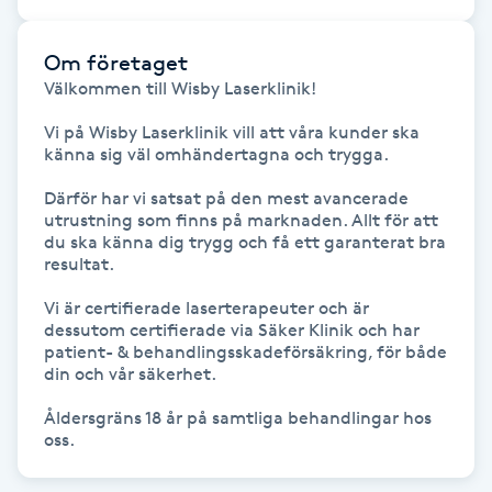
Gua Sha-massage
Om företaget
H
Välkommen till Wisby Laserklinik!

Vi på Wisby Laserklinik vill att våra kunder ska 
Hatha Yoga
känna sig väl omhändertagna och trygga.

Headspa
Därför har vi satsat på den mest avancerade 
utrustning som finns på marknaden. Allt för att 
du ska känna dig trygg och få ett garanterat bra 
Healing
resultat.

Vi är certifierade laserterapeuter och är 
Herrklippning
dessutom certifierade via Säker Klinik och har

patient- & behandlingsskadeförsäkring, för både 
din och vår säkerhet. 

HIFU
Åldersgräns 18 år på samtliga behandlingar hos 
oss.
Hollywood Peel