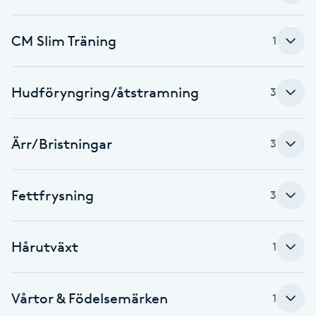
Brynformning
CM Slim Träning
1
Brynfärgning
Hudföryngring/åtstramning
3
Brynplockning
Ärr/Bristningar
3
Bröllopsuppsättning
C
Fettfrysning
3
Celluliter
Coachning
Hårutväxt
1
Color correction
Vårtor & Födelsemärken
1