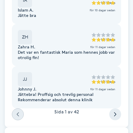
IA
till
Maria
Fotsvamp
Islam A.
för 10 dagar sedan
Jätte bra
Fotvård
ZH
Fransar
till
Maria
Zahra H.
för 11 dagar sedan
Det var en fantastisk Maria som hennes jobb var
Fransborttagning
otrolig fin!
Fransfärgning
JJ
till
Maria
Fransförlängning
Johnny J.
för 11 dagar sedan
Jättebra! Proffsig och trevlig personal
Rekommenderar absolut denna klinik
Fransförlängning Megavolym
Sida
1
av
42
Fransförlängning Volym