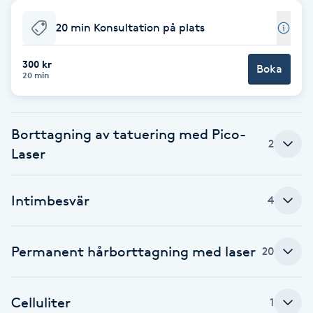
Babylights
20 min Konsultation på plats
Balayage
300 kr
Boka
20 min
Bambumassage
Borttagning av tatuering med Pico-
Barber
2
Laser
Barnklippning
Intimbesvär
4
BIAB
Permanent hårborttagning med laser
20
Blowout
Bottenfärg
Celluliter
1