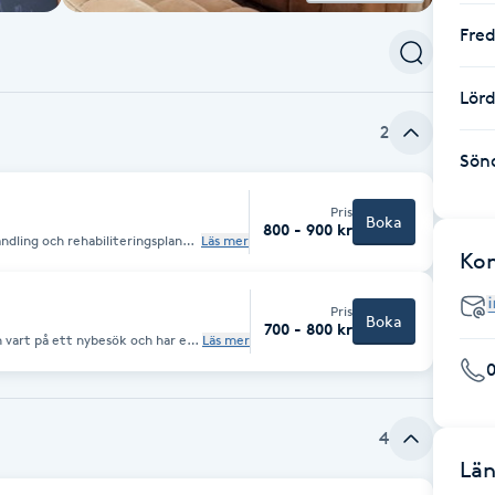
Fre
Lör
2
Sön
Pris
Boka
800 - 900 kr
dling och rehabiliteringsplan
Läs mer
, ischias, huvudvärk,
Ko
 - akut som kronisk. Går EJ
rd.
Pris
Boka
700 - 800 kr
 vart på ett nybesök och har en
Läs mer
J under friskvård utan räknas som sjukvård.
4
Län