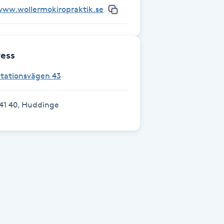
www.wollermokiropraktik.se
ess
Stationsvägen 43
41 40, Huddinge