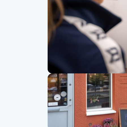
Alternativmedicin
Andningsmassage
Ansiktslyft utan kirurgi
Aromamassage
Ashtanga Yoga
Ayurveda
Ayurvedisk Massage
Ansiktsbehandling djuprengörande
B