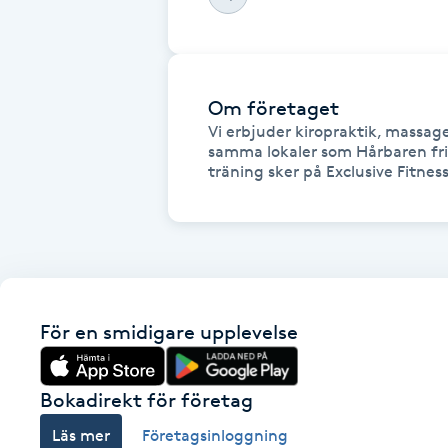
Fotsvamp
Fotvård
Om företaget
Vi erbjuder kiropraktik, massage,
Fransar
samma lokaler som Hårbaren fri
träning sker på Exclusive Fitness
Fransborttagning
Fransfärgning
Fransförlängning
För en smidigare upplevelse
Fransförlängning Megavolym
Bokadirekt för företag
Fransförlängning Volym
Läs mer
Företagsinloggning