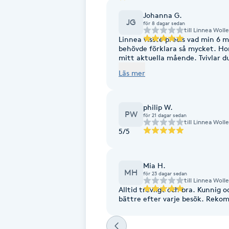
Eyeliner-tatuering
Johanna G.
F
JG
för 8 dagar sedan
till
Linnea Woll
Linnea visste precis vad min 6
Face framing
behövde förklara så mycket. Hon
mitt aktuella mående. Tvivlar d
ångra dig.
Faceliftmassage
Läs mer
Fet hårbotten
philip W.
PW
för 21 dagar sedan
till
Linnea Woll
Fettreducering
5/5
Fibromassage
Mia H.
MH
för 23 dagar sedan
till
Linnea Woll
Fillers
Alltid trevligt och bra. Kunnig
bättre efter varje besök. Rek
Fotmassage