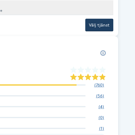
re
Välj tjänst
(
760
)
(
56
)
(
4
)
(
0
)
(
1
)