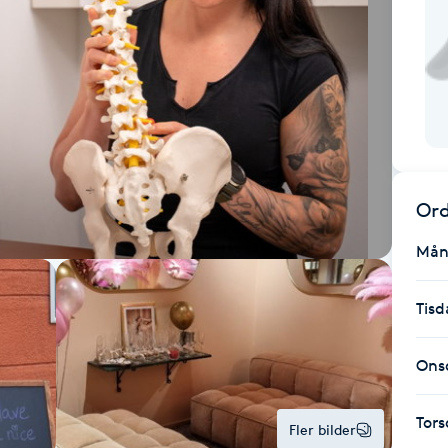
Ord
Mån
Tisd
Ons
Tor
Fler bilder