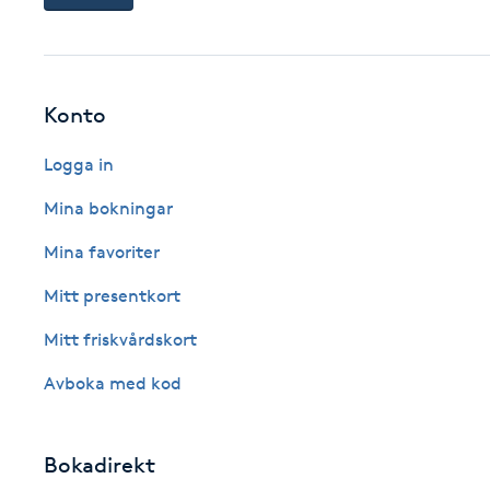
Fransk manikyr
Fransrengöring
Konto
Frekvensterapi
Logga in
Mina bokningar
Friskvård
Mina favoriter
Friskvårdsmassage
Mitt presentkort
Frisör
Mitt friskvårdskort
Avboka med kod
Funktionsanalys
Färgning
Bokadirekt