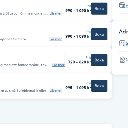
Pris
Boka
990 - 1 090 kr
 på trötta och ömma muskler.
Läs mer
serar mer på
 dry needling, gua sha
ommer. Behandlingen
abbare så att träningseffekt
Adr
Pris
an även tips på
Boka
990 - 1 090 kr
ighet till flera
Läs mer
 mer djupgående eller mjukare
ts egna friskvårdskort.
Pris
1
Boka
720 - 820 kr
ng med ett fokusområde, tex
Läs mer
a friskvårdskort.
Pris
Boka
995 - 1 095 kr
rm av smärtproblematik eller i
Läs mer
llsammans med leg.kiropraktor
r rum i Exclusive Fitness