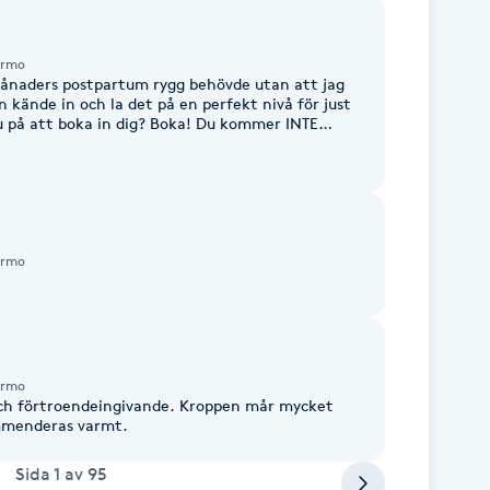
ermo
 månaders postpartum rygg behövde utan att jag
 kände in och la det på en perfekt nivå för just
u på att boka in dig? Boka! Du kommer INTE
ermo
ermo
 och förtroendeingivande. Kroppen mår mycket
ommenderas varmt.
Sida
1
av
95