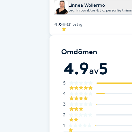
Cryoterapi
Linnea Wollermo
Leg. kiropraktor & Lic. personlig träna
D
4.9
821
betyg
Damklippning
Dermapen
Omdömen
Diamantslipning
4.9
5
av
E
5
Enzympeeling
4
Extensions
3
2
Extensions borttagning
1