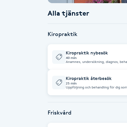
Alla tjänster
Babylights
Balayage
Kiropraktik
Bambumassage
Kiropraktik nybesök
40 min
Barber
Anamnes, undersökning, diagnos, behan
för besvär så som nackspärr, ryggskott
idrottsskador, olika spänningar och smärta
under friskvård utan räknas som sjukvå
Barnklippning
Kiropraktik återbesök
25 min
Uppföljning och behandling för dig som
rehabiliteringsplan. Går E
BIAB
Blowout
Friskvård
Bottenfärg