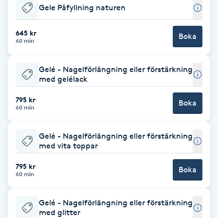
Gele Påfyllning naturen
Babylights
645 kr
Boka
60 min
Balayage
Gelé - Nagelförlängning eller förstärkning
Bambumassage
med gelélack
Barber
795 kr
Boka
60 min
Barnklippning
Gelé - Nagelförlängning eller förstärkning
med vita toppar
BIAB
795 kr
Boka
60 min
Blowout
Gelé - Nagelförlängning eller förstärkning
Bottenfärg
med glitter