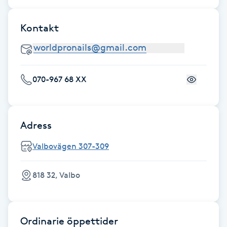
Gua Sha-massage
Kontakt
H
Hatha Yoga
070-967 68 XX
Headspa
Healing
Adress
Valbovägen 307-309
Herrklippning
818 32, Valbo
HIFU
Hollywood Peel
Ordinarie öppettider