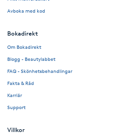
Kinesiologi
Avboka med kod
Kinesisk medicin
Bokadirekt
Kiropraktik
Om Bokadirekt
Klangmassage
Blogg - Beautylabbet
FAQ - Skönhetsbehandlingar
Klippning
Fakta & Råd
Klippning & Slingor
Karriär
Support
Klippning ungdom
Koppningsmassage
Villkor