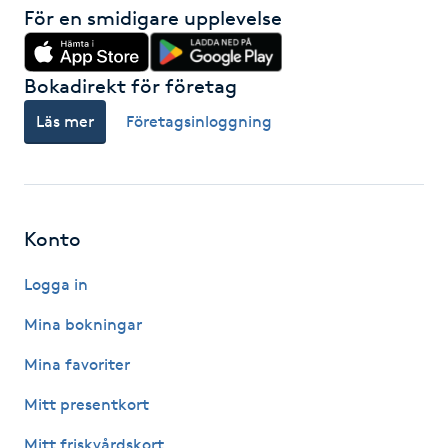
För en smidigare upplevelse
IPL hårborttagning
Bokadirekt för företag
IR-massage
Läs mer
Företagsinloggning
J
Japansk massage
K
Konto
K18
Logga in
Katun fransar
Mina bokningar
Kemisk peeling
Mina favoriter
Mitt presentkort
Keratinbehandling
Mitt friskvårdskort