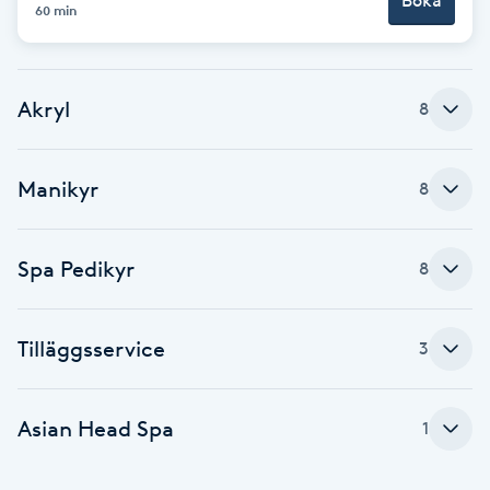
Boka
Cryoterapi
60 min
D
Damklippning
Akryl
8
Dermapen
Manikyr
8
Diamantslipning
E
Spa Pedikyr
8
Enzympeeling
Tilläggsservice
3
Extensions
Extensions borttagning
Asian Head Spa
1
Eyeliner-tatuering