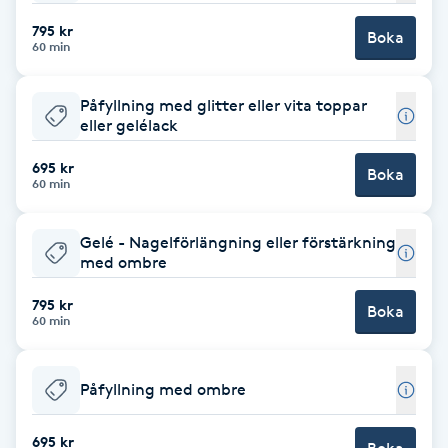
795 kr
Brynformning
Boka
60 min
Brynfärgning
Påfyllning med glitter eller vita toppar
eller gelélack
Brynplockning
695 kr
Boka
60 min
Bröllopsuppsättning
C
Gelé - Nagelförlängning eller förstärkning
med ombre
Celluliter
795 kr
Boka
60 min
Coachning
Påfyllning med ombre
Color correction
695 kr