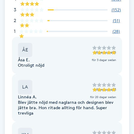
Fransk manikyr
3
(
152
)
2
(
51
)
Fransrengöring
1
(
28
)
Frekvensterapi
ÅE
till
personal 8
Friskvård
Åsa E.
för 3 dagar sedan
Otroligt nöjd
Friskvårdsmassage
LA
Frisör
till
personal 3
Linnéa A.
för 20 dagar sedan
Blev jätte nöjd med naglarna och designen blev
Funktionsanalys
jätte bra. Hon ritade allting för hand. Super
trevliga
Färgning