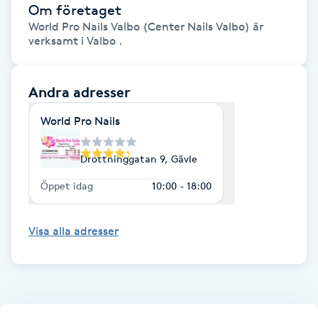
Om företaget
Hårborttagning
World Pro Nails Valbo (Center Nails Valbo) är
verksamt i Valbo .
Hårbottenbehandling
Hårförlängning
Andra adresser
World Pro Nails
Hårvård
Drottninggatan 9, Gävle
Hälsa
Öppet idag
10:00 - 18:00
Hälsprickor
I
Visa alla adresser
Idrottsmassage
IPL