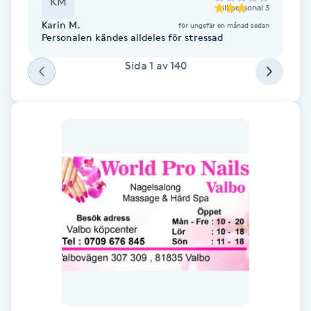
KM
till
personal 3
Föning
Karin M.
för ungefär en månad sedan
G
Personalen kändes alldeles för stressad
Sida
1
av
140
Gel naglar
Gelenaglar
Gellack
Gellack med förstärkning
Gravidmassage
Gravidyoga
Gruppträning