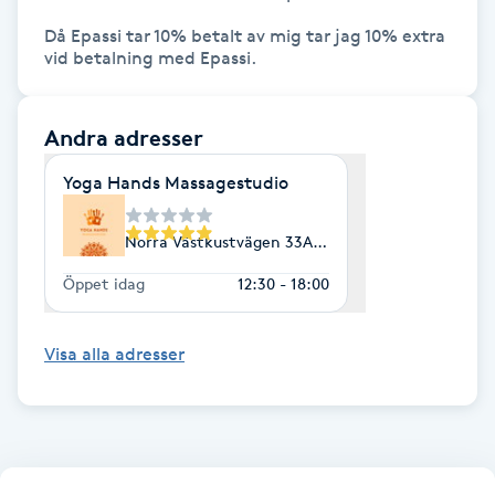
Hot Stone Massage
Då Epassi tar 10% betalt av mig tar jag 10% extra 
vid betalning med Epassi.
Hot yoga
Andra adresser
Hudföryngring
Yoga Hands Massagestudio
Huduppstramning
Norra Västkustvägen 33A, Bjärred
Hudvård
Öppet idag
12:30 - 18:00
Hyaluronsyra
Visa alla adresser
Hyperhidros
Hypnos