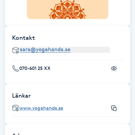
Fransk manikyr
Fransrengöring
Kontakt
Frekvensterapi
Friskvård
070-601 25 XX
Friskvårdsmassage
Frisör
Länkar
Funktionsanalys
www.yogahands.se
Färgning