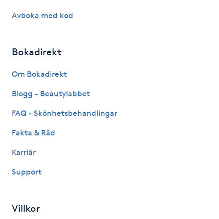
Avboka med kod
IPL hårborttagning
IR-massage
Bokadirekt
J
Om Bokadirekt
Japansk massage
Blogg - Beautylabbet
K
FAQ - Skönhetsbehandlingar
K18
Fakta & Råd
Katun fransar
Karriär
Support
Kemisk peeling
Keratinbehandling
Villkor