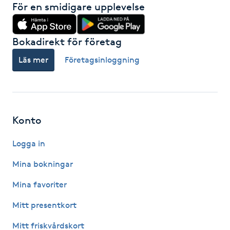
För en smidigare upplevelse
Hårborttagning
Hårbottenbehandling
Bokadirekt för företag
Läs mer
Företagsinloggning
Hårförlängning
Hårvård
Konto
Hälsa
Logga in
Hälsprickor
Mina bokningar
I
Mina favoriter
Idrottsmassage
Mitt presentkort
IPL
Mitt friskvårdskort