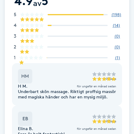
4.9
5
av
F
5
(
198
)
Face framing
4
(
14
)
3
(
0
)
Faceliftmassage
2
(
0
)
Fet hårbotten
1
(
1
)
Fettreducering
HM
till
Sara
H M.
för ungefär en månad sedan
Fibromassage
Underbart skön massage. Riktigt proffsig massör
med magiska händer och har en mysig miljö.
Fillers
EB
till
Sara
Fotmassage
Elina B.
för ungefär en månad sedan
Sara är helt fantastisk!