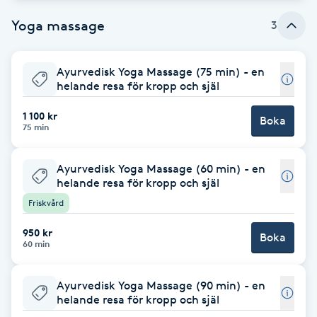
Yoga massage
3
Brynformning
Brynfärgning
Ayurvedisk Yoga Massage (75 min) - en
helande resa för kropp och själ
Brynplockning
1 100 kr
Boka
75 min
Bröllopsuppsättning
C
Ayurvedisk Yoga Massage (60 min) - en
helande resa för kropp och själ
Celluliter
Friskvård
950 kr
Boka
Coachning
60 min
Color correction
Ayurvedisk Yoga Massage (90 min) - en
helande resa för kropp och själ