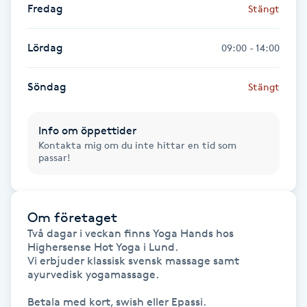
Fredag
Stängt
Gua Sha-massage
Lördag
09:00 - 14:00
H
Hatha Yoga
Söndag
Stängt
Headspa
Info om öppettider
Kontakta mig om du inte hittar en tid som
passar!
Healing
Herrklippning
Om företaget
Två dagar i veckan finns Yoga Hands hos 
HIFU
Highersense Hot Yoga i Lund.

Vi erbjuder klassisk svensk massage samt 
ayurvedisk yogamassage.

Hollywood Peel
Betala med kort, swish eller Epassi.
