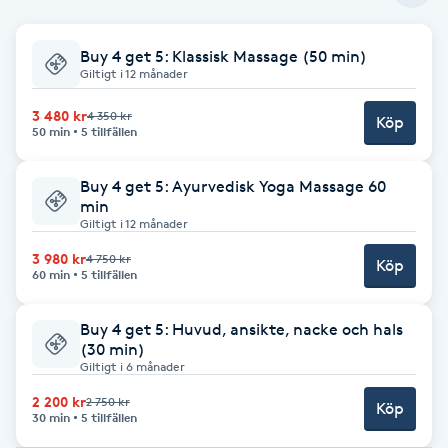
Babylights
Buy 4 get 5: Klassisk Massage (50 min)
Giltigt i 12 månader
Balayage
3 480 kr
4 350 kr
Köp
50 min
5 tillfällen
Bambumassage
Buy 4 get 5: Ayurvedisk Yoga Massage 60
Barber
min
Giltigt i 12 månader
3 980 kr
Barnklippning
4 750 kr
Köp
60 min
5 tillfällen
BIAB
Buy 4 get 5: Huvud, ansikte, nacke och hals
(30 min)
Giltigt i 6 månader
Blowout
2 200 kr
2 750 kr
Köp
30 min
5 tillfällen
Bottenfärg