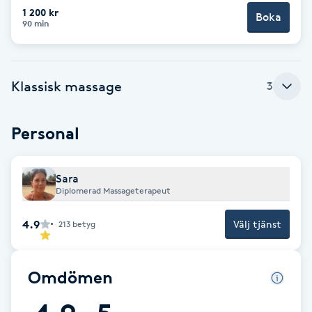
Cryoterapi
1 200 kr
Boka
90 min
D
Damklippning
Klassisk massage
3
Dermapen
Personal
Diamantslipning
E
Sara
Diplomerad Massageterapeut
Enzympeeling
4.9
Välj tjänst
213
betyg
Extensions
Extensions borttagning
Omdömen
Eyeliner-tatuering