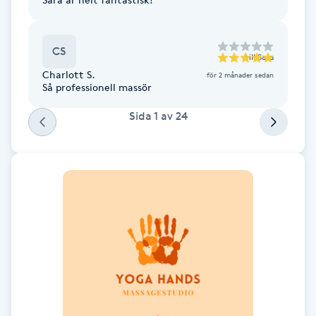
Fotsvamp
CS
Fotvård
till
Sara
Charlott S.
för 2 månader sedan
Så professionell massör
Fransar
Sida
1
av
24
Fransborttagning
Fransfärgning
Fransförlängning
Fransförlängning Megavolym
Fransförlängning Volym