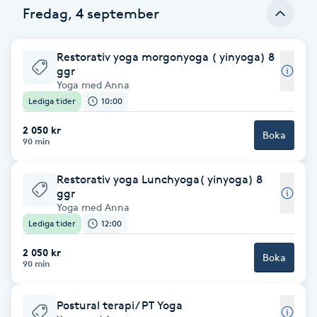
Fredag, 4 september
Föning
G
Restorativ yoga morgonyoga ( yinyoga) 8
Gel naglar
ggr
Yoga med Anna
Lediga tider
10:00
Gelenaglar
2 050 kr
Boka
90 min
Gellack
Restorativ yoga Lunchyoga( yinyoga) 8
Gellack med förstärkning
ggr
Yoga med Anna
Lediga tider
12:00
Gravidmassage
2 050 kr
Boka
90 min
Gravidyoga
Postural terapi/ PT Yoga
Gruppträning