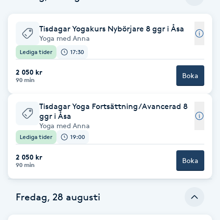
Cryoterapi
D
Tisdagar Yogakurs Nybörjare 8 ggr i Åsa
Yoga med Anna
Damklippning
Lediga tider
17:30
Dermapen
2 050 kr
Boka
90 min
Diamantslipning
Tisdagar Yoga Fortsättning/Avancerad 8
E
ggr i Åsa
Yoga med Anna
Enzympeeling
Lediga tider
19:00
2 050 kr
Boka
Extensions
90 min
Extensions borttagning
Fredag, 28 augusti
Eyeliner-tatuering