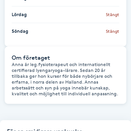
M
Lördag
Stängt
Makeup
Söndag
Stängt
Manikyr & Pedikyr
Massage
Om företaget
Anna är leg.fysioterapeut och internationellt 
certifierad Iyengaryoga-lärare. Sedan 20 år 
Medial vägledning
tillbaka ger hon kurser för både nybörjare och 
erfarna, i norra delen av Halland. Annas 
Medicinsk massage
arbetssätt och syn på yoga innebär kunskap, 
kvalitet och möjlighet till individuell anpassning.
Meditation
Medium