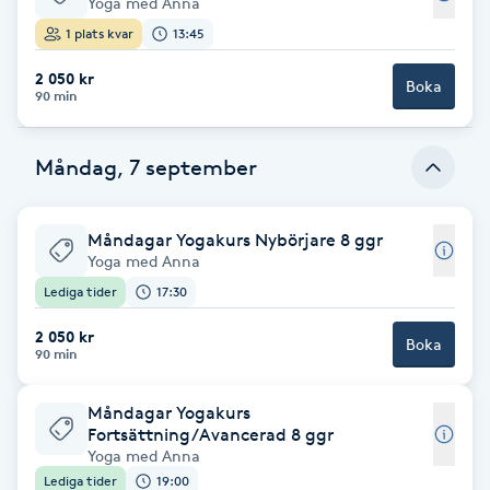
Yoga med Anna
1 plats kvar
13:45
Gua Sha-massage
2 050 kr
H
Boka
90 min
Hatha Yoga
Måndag, 7 september
Headspa
Måndagar Yogakurs Nybörjare 8 ggr
Healing
Yoga med Anna
Lediga tider
17:30
Herrklippning
2 050 kr
Boka
90 min
HIFU
Måndagar Yogakurs
Fortsättning/Avancerad 8 ggr
Hollywood Peel
Yoga med Anna
Lediga tider
19:00