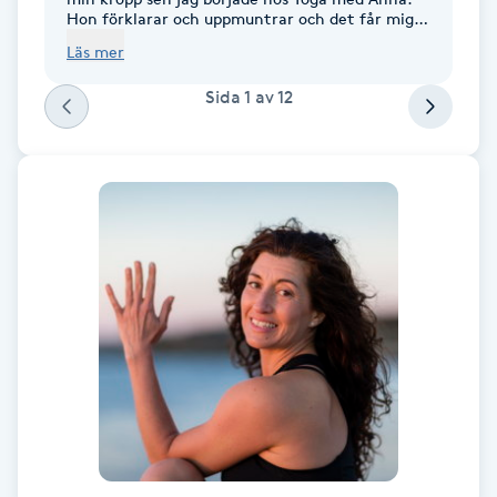
Hon förklarar och uppmuntrar och det får mig
Kinesiologi
att göra rörelser som jag inte trodde var
Läs mer
möjligt. Jag är så tacksam att jag hittade Yoga
med Anna .
Kinesisk medicin
Sida
1
av
12
Kiropraktik
Klangmassage
Klippning
Klippning & Slingor
Klippning ungdom
Koppningsmassage