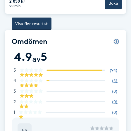
2 050 kr
Boka
Hårborttagning
90 min
Hårbottenbehandling
Visa fler resultat
Hårförlängning
Omdömen
4.9
5
Hårvård
av
Hälsa
5
(
94
)
4
(
5
)
Hälsprickor
3
(
0
)
I
2
(
0
)
Idrottsmassage
1
(
0
)
IPL
ES