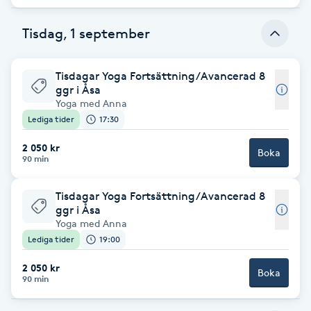
Fransk manikyr
Tisdag, 1 september
Fransrengöring
Tisdagar Yoga Fortsättning/Avancerad 8
ggr i Åsa
Frekvensterapi
Yoga med Anna
Lediga tider
17:30
Friskvård
2 050 kr
Boka
90 min
Friskvårdsmassage
Tisdagar Yoga Fortsättning/Avancerad 8
Frisör
ggr i Åsa
Yoga med Anna
Lediga tider
19:00
Funktionsanalys
2 050 kr
Boka
90 min
Färgning