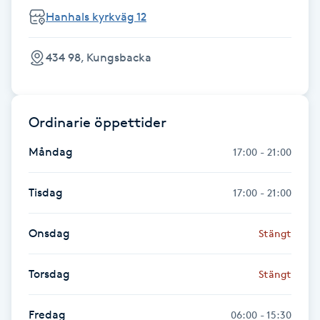
Hanhals kyrkväg 12
LED-ljusterapi
434 98, Kungsbacka
Liktornar
LPG
Ordinarie öppettider
Måndag
17:00 - 21:00
LPG-behandling
Tisdag
17:00 - 21:00
LPG-massage
Onsdag
Stängt
Luggklippning
Torsdag
Stängt
Lymfmassage
Fredag
06:00 - 15:30
Läpptatuering