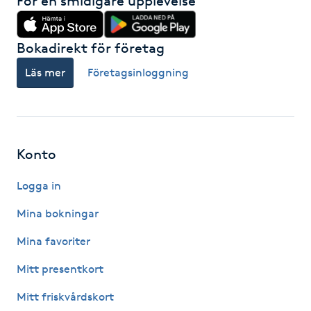
För en smidigare upplevelse
Megavolymfransar
Bokadirekt för företag
Melasma
Läs mer
Företagsinloggning
Mesoterapi
MicroPen
Konto
Microshading
Logga in
Mixfransar
Mina bokningar
N
Mina favoriter
Nagelförlängning
Mitt presentkort
Mitt friskvårdskort
Nagelförlängning akryl