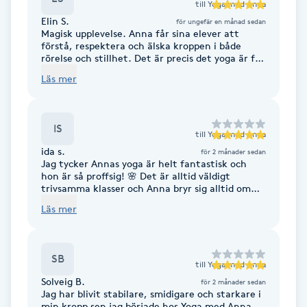
till
Yoga med Anna
Elin S.
för ungefär en månad sedan
IPL hårborttagning
Magisk upplevelse. Anna får sina elever att
förstå, respektera och älska kroppen i både
rörelse och stillhet. Det är precis det yoga är för
IR-massage
mig, att känna, lyssna och observera. Anna
Läs mer
guidar och håller rummet på ett fantastiskt
J
sätt och både du och dina behov är alltid sedda
av henne. Rekommenderar varmt!💗
Japansk massage
IS
till
Yoga med Anna
K
ida s.
för 2 månader sedan
Jag tycker Annas yoga är helt fantastisk och
K18
hon är så proffsig! 🌸 Det är alltid väldigt
trivsamma klasser och Anna bryr sig alltid om
deltagarna och tipsar när det behövs! 🌟🌟🌟🌟🌟
Läs mer
Katun fransar
Kemisk peeling
SB
till
Yoga med Anna
Solveig B.
för 2 månader sedan
Keratinbehandling
Jag har blivit stabilare, smidigare och starkare i
min kropp sen jag började hos Yoga med Anna.