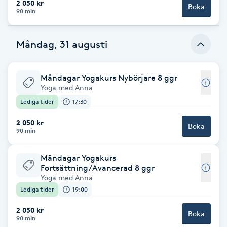
2 050 kr
Boka
Fotsvamp
90 min
Fotvård
Måndag, 31 augusti
Fransar
Måndagar Yogakurs Nybörjare 8 ggr
Yoga med Anna
Fransborttagning
Lediga tider
17:30
2 050 kr
Fransfärgning
Boka
90 min
Fransförlängning
Måndagar Yogakurs
Fortsättning/Avancerad 8 ggr
Yoga med Anna
Fransförlängning Megavolym
Lediga tider
19:00
Fransförlängning Volym
2 050 kr
Boka
90 min