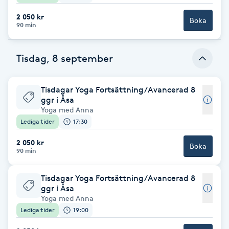
Hot Stone Massage
2 050 kr
Boka
90 min
Hot yoga
Tisdag, 8 september
Hudföryngring
Tisdagar Yoga Fortsättning/Avancerad 8
Huduppstramning
ggr i Åsa
Yoga med Anna
Hudvård
Lediga tider
17:30
2 050 kr
Boka
Hyaluronsyra
90 min
Hyperhidros
Tisdagar Yoga Fortsättning/Avancerad 8
ggr i Åsa
Yoga med Anna
Hypnos
Lediga tider
19:00