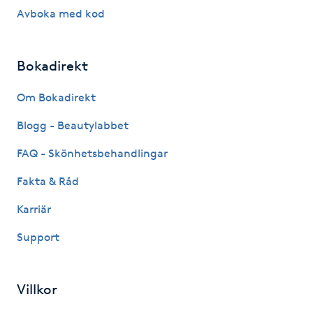
Avboka med kod
Nagelförlängning gelé
Bokadirekt
Nagelförlängning glasfiber
Om Bokadirekt
Nagelförlängning silke
Blogg - Beautylabbet
Nagelförstärkning
FAQ - Skönhetsbehandlingar
Fakta & Råd
Nagelklippning
Karriär
Nagelsvamp
Support
Nageltrång
Villkor
Nagelvård