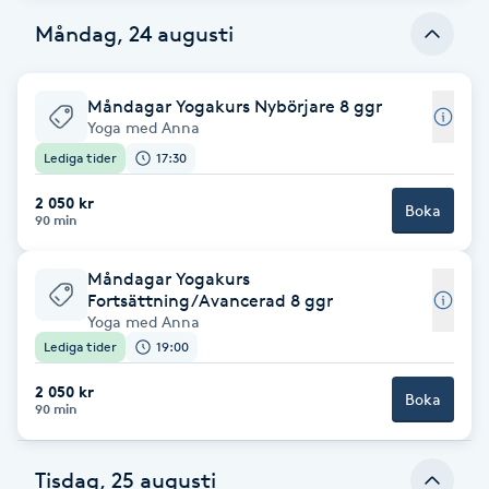
Måndag, 24 augusti
Brynformning
Brynfärgning
Måndagar Yogakurs Nybörjare 8 ggr
Yoga med Anna
Lediga tider
17:30
Brynplockning
2 050 kr
Boka
90 min
Bröllopsuppsättning
C
Måndagar Yogakurs
Fortsättning/Avancerad 8 ggr
Celluliter
Yoga med Anna
Lediga tider
19:00
Coachning
2 050 kr
Boka
90 min
Color correction
Tisdag, 25 augusti