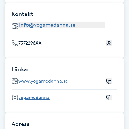
Kosmetisk tatuering
Kontakt
Kostrådgivning
Kroppsinpackning
7372296XX
Kroppspeeling
Länkar
Käkledsbehandling
www.yogamedanna.se
Kärlbehandling
yogamedanna
L
Laserbehandling
Adress
Lashlift Keratin