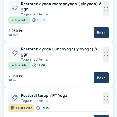
Restorativ yoga morgonyoga ( yinyoga) 8
F
ggr
Yoga med Anna
Face framing
Lediga tider
10:00
2 050 kr
Boka
Faceliftmassage
90 min
Restorativ yoga Lunchyoga( yinyoga) 8
Fet hårbotten
ggr
Yoga med Anna
Fettreducering
Lediga tider
12:00
2 050 kr
Boka
Fibromassage
90 min
Fillers
Postural terapi/ PT Yoga
Yoga med Anna
Fotmassage
1 plats kvar
13:45