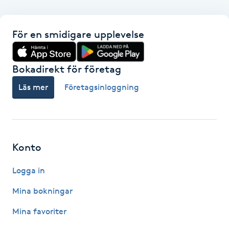
IPL hårborttagning
För en smidigare upplevelse
IR-massage
J
Bokadirekt för företag
Läs mer
Företagsinloggning
Japansk massage
K
K18
Konto
Katun fransar
Logga in
Kemisk peeling
Mina bokningar
Mina favoriter
Keratinbehandling