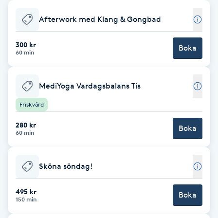
Babylights
Afterwork med Klang & Gongbad
Balayage
300 kr
Boka
60 min
Bambumassage
MediYoga Vardagsbalans Tis
Barber
Friskvård
280 kr
Barnklippning
Boka
60 min
BIAB
Sköna söndag!
Blowout
495 kr
Boka
150 min
Bottenfärg