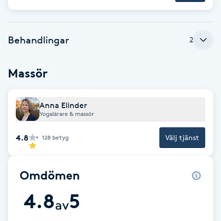
Fotsvamp
Fotvård
Behandlingar
2
Fransar
Massör
Fransborttagning
Anna Elinder
Yogalärare & massör
Fransfärgning
4.8
Välj tjänst
128
betyg
Fransförlängning
Omdömen
Fransförlängning Megavolym
4.8
5
av
Fransförlängning Volym