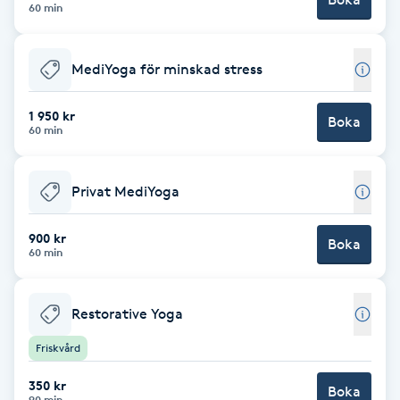
Cryoterapi
60 min
D
MediYoga för minskad stress
Damklippning
1 950 kr
Boka
Dermapen
60 min
Diamantslipning
Privat MediYoga
E
900 kr
Boka
Enzympeeling
60 min
Extensions
Restorative Yoga
Extensions borttagning
Friskvård
350 kr
Boka
Eyeliner-tatuering
90 min