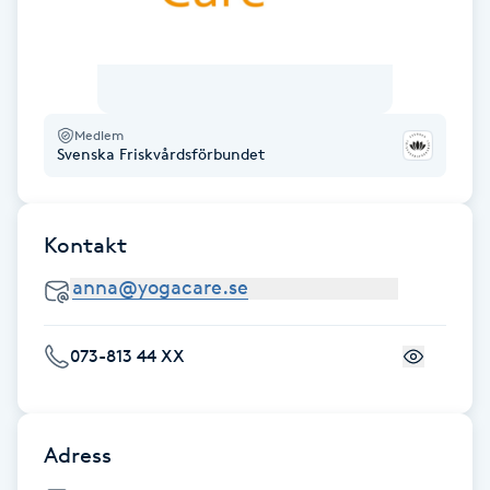
Gua Sha-massage
H
Hatha Yoga
Medlem
Svenska Friskvårdsförbundet
Headspa
Kontakt
Healing
Herrklippning
073-813 44 XX
HIFU
Hollywood Peel
Adress