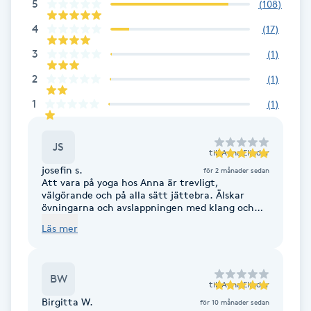
5
(
108
)
Fransk manikyr
4
(
17
)
Fransrengöring
3
(
1
)
2
(
1
)
Frekvensterapi
1
(
1
)
Friskvård
JS
till
Anna Elinder
Friskvårdsmassage
josefin s.
för 2 månader sedan
Att vara på yoga hos Anna är trevligt,
välgörande och på alla sätt jättebra. Älskar
övningarna och avslappningen med klang och
Frisör
gong.
Läs mer
Funktionsanalys
BW
till
Anna Elinder
Färgning
Birgitta W.
för 10 månader sedan