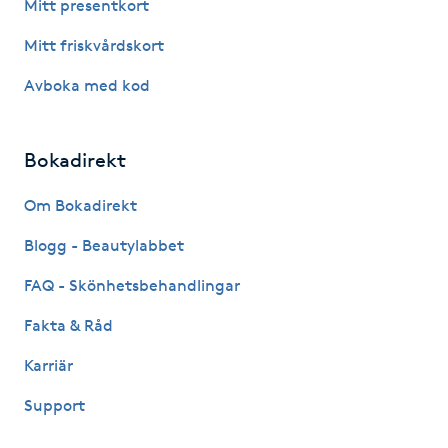
Mitt presentkort
Kinesiologi
Mitt friskvårdskort
Kinesisk medicin
Avboka med kod
Kiropraktik
Bokadirekt
Klangmassage
Om Bokadirekt
Blogg - Beautylabbet
Klippning
FAQ - Skönhetsbehandlingar
Klippning & Slingor
Fakta & Råd
Klippning ungdom
Karriär
Support
Koppningsmassage