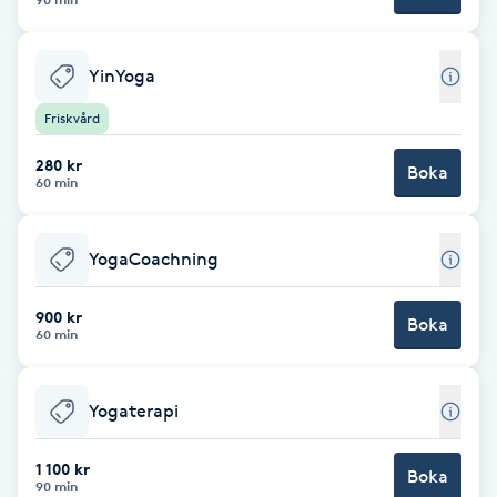
F
YinYoga
Face framing
Friskvård
Faceliftmassage
280 kr
Boka
60 min
Fet hårbotten
YogaCoachning
Fettreducering
900 kr
Boka
Fibromassage
60 min
Fillers
Yogaterapi
Fotmassage
1 100 kr
Boka
90 min