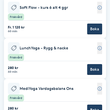
Soft Flow - kurs 6 alt 4 ggr
Brynformning
Friskvård
Brynfärgning
Fr. 1 120 kr
Boka
60 min
Brynplockning
LunchYoga - Rygg & nacke
Bröllopsuppsättning
Friskvård
C
280 kr
Boka
Celluliter
60 min
Coachning
MediYoga Vardagsbalans Ons
Color correction
Friskvård
280 kr
Boka