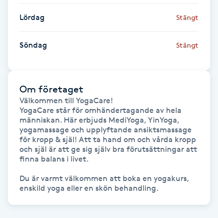
Hårborttagning
Lördag
Stängt
Hårbottenbehandling
Söndag
Stängt
Hårförlängning
Hårvård
Om företaget
Välkommen till YogaCare!

YogaCare står för omhändertagande av hela 
Hälsa
människan. Här erbjuds MediYoga, YinYoga, 
yogamassage och upplyftande ansiktsmassage 
för kropp & själ! Att ta hand om och vårda kropp 
Hälsprickor
och själ är att ge sig själv bra förutsättningar att 
I
finna balans i livet.  

Du är varmt välkommen att boka en yogakurs, 
Idrottsmassage
IPL