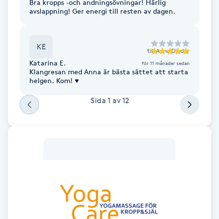
Bra kropps -och andningsövningar! Härlig
Föning
avslappning! Ger energi till resten av dagen.
G
KE
Gel naglar
till
Anna Elinder
Katarina E.
för 11 månader sedan
Klangresan med Anna är bästa sättet att starta
Gelenaglar
helgen. Kom! ♥️
Sida
1
av
12
Gellack
Gellack med förstärkning
Gravidmassage
Gravidyoga
Gruppträning