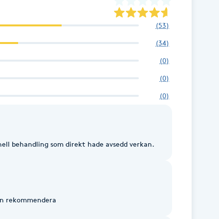
(
53
)
(
34
)
(
0
)
(
0
)
(
0
)
nell behandling som direkt hade avsedd verkan.
kan rekommendera