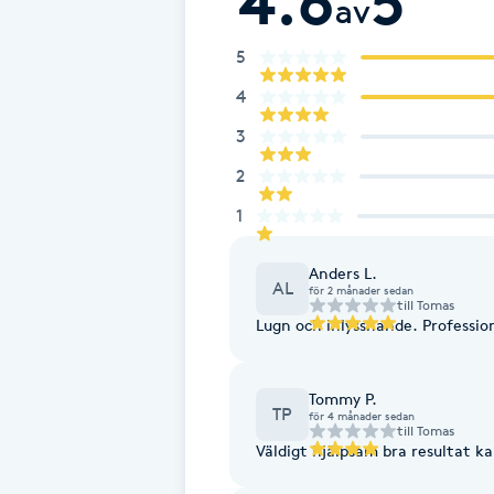
4.6
5
av
Eyeliner-tatuering
F
5
Face framing
4
3
Faceliftmassage
2
1
Fet hårbotten
Anders L.
Fettreducering
AL
för 2 månader sedan
till
Tomas
Lugn och inlyssnande. Professio
Fibromassage
Tommy P.
Fillers
TP
för 4 månader sedan
till
Tomas
Väldigt hjälpsam bra resultat 
Fotmassage