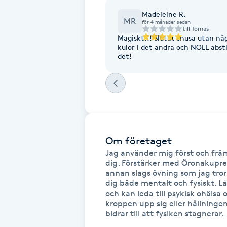
Fotsvamp
Madeleine R.
MR
för 4 månader sedan
till
Tomas
Magiskt!!! Slutat snusa utan nå
Fotvård
kulor i det andra och NOLL abst
det!
Fransar
Fransborttagning
Fransfärgning
Om företaget
Jag använder mig först och främ
Fransförlängning
dig. Förstärker med Öronakupress
annan slags övning som jag tror k
dig både mentalt och fysiskt. L
Fransförlängning Megavolym
och kan leda till psykisk ohälsa 
kroppen upp sig eller hållninge
Fransförlängning Volym
bidrar till att fysiken stagnerar.
