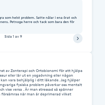
gra som helst problem. Satte nålar i ena örat och
inens. Petnoga herre och tack som bara den för
Sida
1
av
9
st av Zonterapi och Ortobionomi för att hjälpa 
ur eller lär ut en yogaövning eller någon 
an vara behjälplig i ditt läkande. Jag hjälper 
ångvariga fysiska problem påverkar oss mentalt 
och vise versa . Är man stressad så spänner 
n försämras när man är deprimerad vilket 