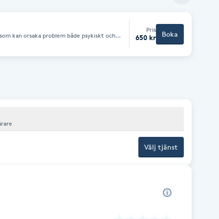
Pris
Boka
p som kan orsaka problem både psykiskt och
650 kr
ärare
Välj tjänst