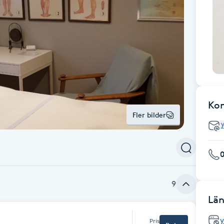
Ko
Fler bilder
9
Län
Pris