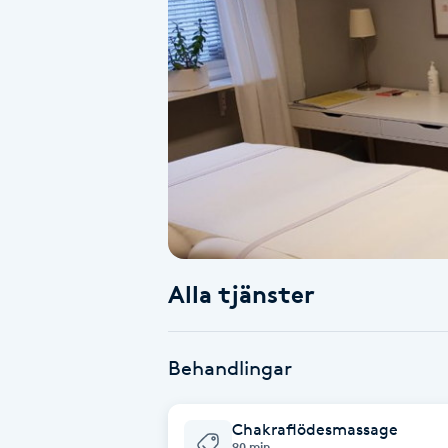
Alternativmedicin
Andningsmassage
Ansiktslyft utan kirurgi
Aromamassage
Ashtanga Yoga
Alla tjänster
Ayurveda
Ayurvedisk Massage
Behandlingar
Ansiktsbehandling djuprengörande
Chakraflödesmassage
B
90 min