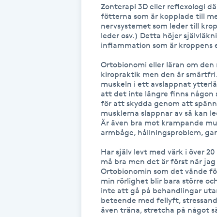
Zonterapi 3D eller reflexologi d
Fransk manikyr
fötterna som är kopplade till m
nervsystemet som leder till kro
leder osv.) Detta höjer självläk
Fransrengöring
inflammation som är kroppens eg
Ortobionomi eller läran om den 
Frekvensterapi
kiropraktik men den är smärtfri.
muskeln i ett avslappnat ytterläge
att det inte längre finns någon
Friskvård
för att skydda genom att spänn
musklerna slappnar av så kan lede
Friskvårdsmassage
Är även bra mot krampande musk
armbåge, hållningsproblem, g
Frisör
Har själv levt med värk i över 20 
må bra men det är först när jag
Ortobionomin som det vände för
Funktionsanalys
min rörlighet blir bara större oc
inte att gå på behandlingar uta
beteende med fellyft, stressande,
Färgning
även träna, stretcha på något sä