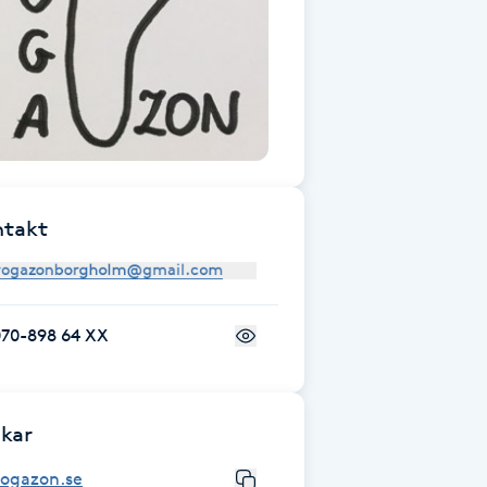
ntakt
070-898 64 XX
kar
yogazon.se