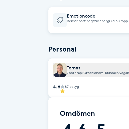
Cryoterapi
D
Emotioncode
Rensar bort negativ energi i din krop
fysiskt.
Damklippning
Dermapen
Personal
Diamantslipning
Tomas
E
Zonterapi Ortobionomi Kundaliniyogal
Enzympeeling
4.6
87
betyg
Extensions
Omdömen
Extensions borttagning