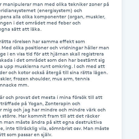
är manipulerar man med olika tekniker zoner på 
eridiansystemet (energisystem) och 
ppens alla olika komponenter (organ, muskler, 
ningen i det området med feber och 
na sätt att läka.

rätta rörelsen har samma effekt som 
 Med olika positioner och vridningar håller man 
 i en viss tid för att hjärnan skall registrera 
 skada i det området som den har bestämt sig 
a upp musklerna runt omkring. I och med att 
r och kotor också återgå till sina rätta lägen. 
ler, frozen shoulder, mus arm, tennis 
amnacke mm.

år och provat det mesta i mina försök till att 
 träffade på Yogan, Zonterapin och 
 mig och jag har mindre och mindre värk och 
h större. Har kommit fram till att det räcker 
n man måste ändra på sitt egna destruktiva 
 inte tillräcklig vila, sömnbrist osv. Man måste 
tt som passar en själv.
