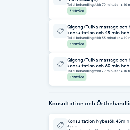
Cryoterapi
Total behandlingstid: 70 minuter • 10 min: Konsultation (hälsoutvärdering +
behandlingsplanering) • 6
Friskvård
D
Damklippning
Qigong/TuiNa massage och 
konsultation och 45 min beh
Total behandlingstid: 55 minuter • 10 min: Konsultation (hälsoutvärdering +
behandlingsplanering) • 45 min: Kombinationsbehandling (massage + valfri
Dermapen
Friskvård
komplementär metod)
Diamantslipning
Qigong/TuiNa massage och 
konsultation och 60 min beh
E
Total behandlingstid: 70 minuter • 10 min: Konsultation (hälsoutvärdering +
behandlingsplanering) • 60 min: Kombinationsbehandling (massage + valfri
Friskvård
komplementär metod)
Enzympeeling
Extensions
Konsultation och Örtbehandl
Extensions borttagning
Konsultation Nybesök 45min
45 min