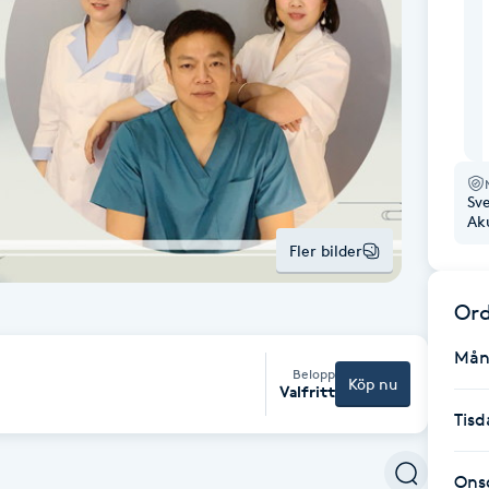
Sv
Ak
Fler bilder
Ord
Mån
Belopp
Köp nu
Valfritt
Tisd
Ons