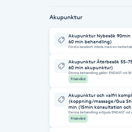
Babylights
Akupunktur
Balayage
Akupunktur Nybesök 90min (
60 min behandling)
Bambumassage
Första besöket inleds med en helhetsb
medicin. Konsultationsprocess: 1. Hälso
3. Puls- och tungdiagnostik enligt TKM 
hälsosituation utformar vi en personli
Akupunktur Återbesök 55-75
Barber
består av akupunktur under 40-60 min
60 min akupunktur)
med andra behandlingsmetoder som kop
optimal effekt.
Denna behandling gäller ENDAST vid åte
behandlingstid: 55-75 minuter • 15 min: Konsultation (hälsoutvärdering +
Barnklippning
Friskvård
behandlingsplanering) • 
Akupunktur och valfri kom
BIAB
(koppning/massage/Gua Sha
min (15min konsultation oc
Blowout
Denna behandling erbjuds ENDAST vid åt
behandlingstid: 75 minuter • 15 min: Konsultation (hälsoutvärdering +
Friskvård
behandlingsplanering) • 60 min: Kombinationsbehandling (akupunktur +
valfri komplementär metod)
Bottenfärg