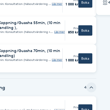
Pris
4
Boka
Läs mer
1 000 kr
0 min: Qigong/TuiNa massage
Koppning/Guasha 55min, (10 min
andling ),
Pris
Boka
Läs mer
850 kr
Koppning/Guasha 70min, (10 min
andling)
Pris
Boka
Läs mer
1 000 kr
ing
4
Pris
Boka