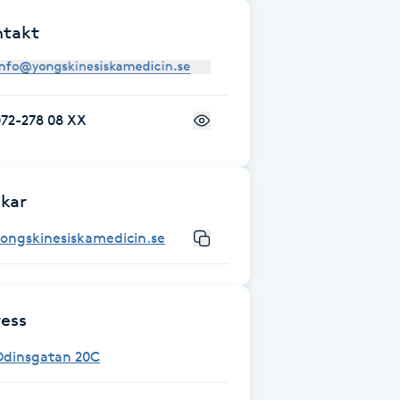
ntakt
072-278 08 XX
kar
yongskinesiskamedicin.se
ess
Odinsgatan 20C