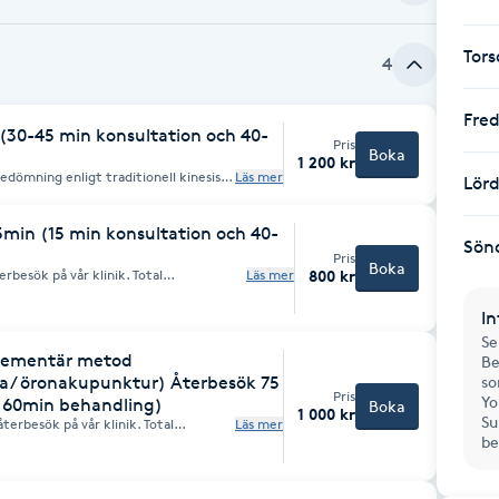
Tor
4
Fre
30-45 min konsultation och 40-
Pris
Boka
1 200 kr
edömning enligt traditionell kinesisk
Läs mer
Lör
deklaration 2. Individuell konsultation
Baserat på din individuella
g behandlingsplan. Behandlingen
min (15 min konsultation och 40-
uter, och kan vid behov kombineras
Sön
pning, gua sha eller massage för en
Pris
Boka
rbesök på vår klinik. Total
Läs mer
800 kr
40-60 min: akupunkturbehandling
In
Se
plementär metod
Be
/ öronakupunktur) Återbesök 75
so
Pris
Yo
h 60min behandling)
Boka
1 000 kr
Su
erbesök på vår klinik. Total
Läs mer
be