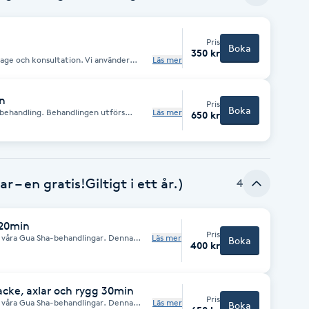
Pris
Boka
350 kr
age och konsultation. Vi använder
Läs mer
 Behandlingen utförs främst på nacke,
 efter behov och användas på
 Efter koppning kan det uppstå
ta är en normal reaktion och brukar
n
Pris
Boka
sbehandling. Behandlingen utförs
Läs mer
650 kr
kan även anpassas efter behov och
 knän. OBS: Efter koppning kan det
en. Detta är en normal reaktion och
– en gratis!Giltigt i ett år.)
4
 20min
Pris
i våra Gua Sha-behandlingar. Denna
Läs mer
Boka
400 kr
 naturliga helande egenskaper, hjälper
indra muskelspänningar och främja
 effektiv och avslappnande behandling!
rken på huden som liknar blåmärken, så
tion och brukar försvinna inom 4–7
cke, axlar och rygg 30min
Pris
i våra Gua Sha-behandlingar. Denna
Läs mer
Boka