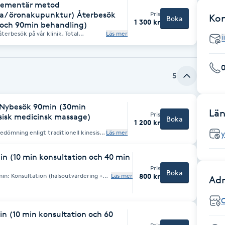
plementär metod
/ öronakupunktur) Återbesök
Pris
Ko
Boka
1 300 kr
 och 90min behandling)
erbesök på vår klinik. Total
Läs mer
5
 Nybesök 90min (30min
Län
Pris
sisk medicinsk massage)
Boka
1 200 kr
edömning enligt traditionell kinesisk
Läs mer
deklaration 2. Individuell konsultation
 Baserat på din individuella
g behandlingsplan. Behandlingen
n (10 min konsultation och 40 min
assage enligt traditionell kinesisk
as med andra behandlingsmetoder som
Pris
Boka
effekt.
Läs mer
800 kr
Adr
0 min: Qigong/TuiNa massage
n (10 min konsultation och 60