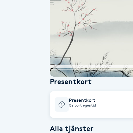
Alternativmedicin
Andningsmassage
Ansiktslyft utan kirurgi
Aromamassage
Ashtanga Yoga
Presentkort
Ayurveda
Presentkort
Ayurvedisk Massage
Ge bort egentid
Ansiktsbehandling djuprengörande
Alla tjänster
B