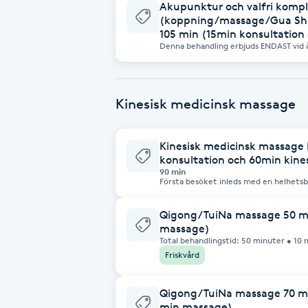
Akupunktur och valfri kom
(koppning/massage/Gua Sha
Brynformning
105 min (15min konsultation
Denna behandling erbjuds ENDAST vid åt
behandlingstid: 105 minuter • 15 min: Konsultation (hälsoutvärdering +
behandlingsplanering) • 90 min: Kombinationsbehandling (akupunktur +
Brynfärgning
valfri komplementär metod)
Kinesisk medicinsk massage
Brynplockning
Bröllopsuppsättning
Kinesisk medicinsk massage
konsultation och 60min kine
C
90 min
Första besöket inleds med en helhetsb
medicin. Konsultationsprocess: 1. Hälso
Celluliter
3. Puls- och tungdiagnostik enligt TKMz
hälsosituation utformar vi en personli
Qigong/TuiNa massage 50 mi
består av en 60-minuters terapeutisk m
massage)
medicin, och kan vid behov kombiner
Coachning
koppning eller gua sha för en optimal 
Total behandlingstid: 50 minuter • 10 min: Konsultation (hälsoutvärdering +
behandlingsplanering) • 4
Friskvård
Color correction
Qigong/TuiNa massage 70 mi
min massage)