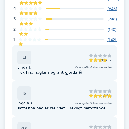
Fransk manikyr
4
(
648
)
3
(
248
)
Fransrengöring
2
(
140
)
Frekvensterapi
1
(
142
)
Friskvård
LI
till
V_V
Linda I.
för ungefär 8 timmar sedan
Friskvårdsmassage
Fick fina naglar nogrant gjorda 😃
Frisör
IS
till
Vu
Funktionsanalys
ingela s.
för ungefär 9 timmar sedan
Jättefina naglar blev det. Trevligt bemötande.
Färgning
GS