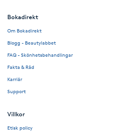
Megavolymfransar
Bokadirekt
Melasma
Om Bokadirekt
Mesoterapi
Blogg - Beautylabbet
FAQ - Skönhetsbehandlingar
MicroPen
Fakta & Råd
Microshading
Karriär
Mixfransar
Support
N
Villkor
Nagelförlängning
Etisk policy
Nagelförlängning akryl