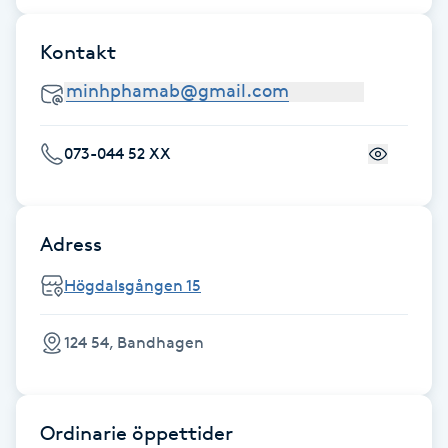
Gua Sha-massage
Kontakt
H
Hatha Yoga
073-044 52 XX
Headspa
Healing
Adress
Högdalsgången 15
Herrklippning
124 54, Bandhagen
HIFU
Hollywood Peel
Ordinarie öppettider