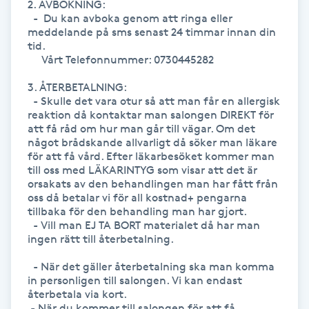
2. AVBOKNING:

  -  Du kan avboka genom att ringa eller 
IPL hårborttagning
meddelande på sms senast 24 timmar innan din 
tid. 

     Vårt Telefonnummer: 0730445282

IR-massage
J
3. ÅTERBETALNING:

  - Skulle det vara otur så att man får en allergisk 
reaktion då kontaktar man salongen DIREKT för 
Japansk massage
att få råd om hur man går till vägar. Om det 
K
något brådskande allvarligt då söker man läkare 
för att få vård. Efter läkarbesöket kommer man 
till oss med LÄKARINTYG som visar att det är 
K18
orsakats av den behandlingen man har fått från 
oss då betalar vi för all kostnad+ pengarna 
tillbaka för den behandling man har gjort. 

Katun fransar
  - Vill man EJ TA BORT materialet då har man 
ingen rätt till återbetalning. 

Kemisk peeling
  - När det gäller återbetalning ska man komma 
in personligen till salongen. Vi kan endast 
Keratinbehandling
återbetala via kort. 

 - När du kommer till salongen för att få 