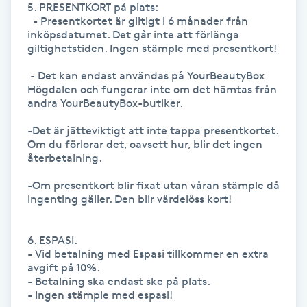
5. PRESENTKORT på plats:

Kosmetisk tatuering
  - Presentkortet är giltigt i 6 månader från 
inköpsdatumet. Det går inte att förlänga 
giltighetstiden. Ingen stämple med presentkort!

Kostrådgivning
 - Det kan endast användas på YourBeautyBox 
Högdalen och fungerar inte om det hämtas från 
Kroppsinpackning
andra YourBeautyBox-butiker.

-Det är jätteviktigt att inte tappa presentkortet. 
Kroppspeeling
Om du förlorar det, oavsett hur, blir det ingen 
återbetalning.

Käkledsbehandling
-Om presentkort blir fixat utan våran stämple då 
ingenting gäller. Den blir värdelöss kort!

Kärlbehandling
L
6. ESPASI.

- Vid betalning med Espasi tillkommer en extra 
Laserbehandling
avgift på 10%.

- Betalning ska endast ske på plats.

- Ingen stämple med espasi!

Lashlift Keratin