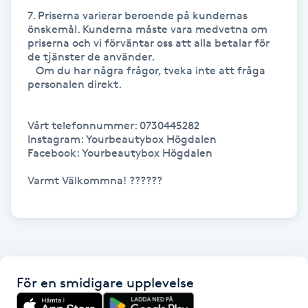
7. Priserna varierar beroende på kundernas 
önskemål. Kunderna måste vara medvetna om 
LED-ljusterapi
priserna och vi förväntar oss att alla betalar för 
de tjänster de använder.

   Om du har några frågor, tveka inte att fråga 
Liktornar
personalen direkt.

LPG
Vårt telefonnummer: 0730445282

Instagram: Yourbeautybox Högdalen 

LPG-behandling
Facebook: Yourbeautybox Högdalen 

Varmt Välkommna! ??????

LPG-massage
Luggklippning
Lymfmassage
För en smidigare upplevelse
Läpptatuering