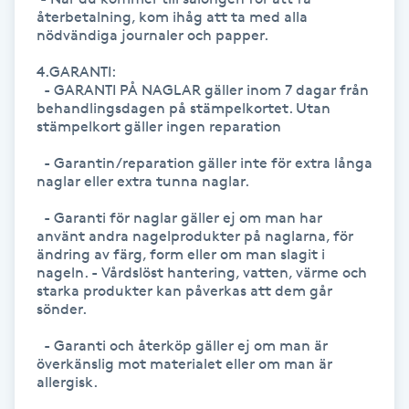
återbetalning, kom ihåg att ta med alla 
Kinesiologi
nödvändiga journaler och papper.

4.GARANTI:

Kinesisk medicin
  - GARANTI PÅ NAGLAR gäller inom 7 dagar från 
behandlingsdagen på stämpelkortet. Utan 
stämpelkort gäller ingen reparation

Kiropraktik
  - Garantin/reparation gäller inte för extra långa 
Klangmassage
naglar eller extra tunna naglar.

  - Garanti för naglar gäller ej om man har 
Klippning
använt andra nagelprodukter på naglarna, för 
ändring av färg, form eller om man slagit i 
nageln. - Vårdslöst hantering, vatten, värme och 
Klippning & Slingor
starka produkter kan påverkas att dem går 
sönder.

Klippning ungdom
  - Garanti och återköp gäller ej om man är 
överkänslig mot materialet eller om man är 
allergisk.

Koppningsmassage