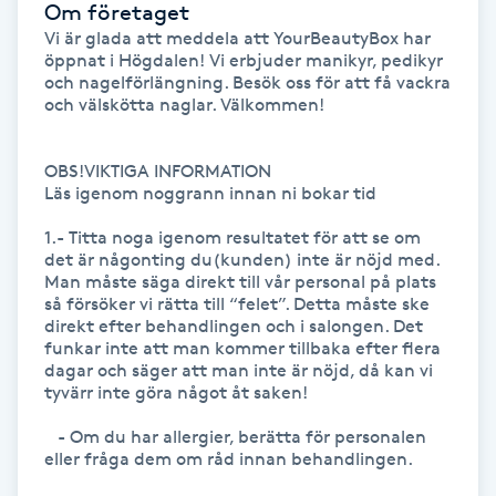
Om företaget
Hårborttagning
Vi är glada att meddela att YourBeautyBox har 
öppnat i Högdalen! Vi erbjuder manikyr, pedikyr 
Hårbottenbehandling
och nagelförlängning. Besök oss för att få vackra 
och välskötta naglar. Välkommen!

Hårförlängning
OBS!VIKTIGA INFORMATION

Läs igenom noggrann innan ni bokar tid

Hårvård
1.- Titta noga igenom resultatet för att se om 
det är någonting du(kunden) inte är nöjd med. 
Hälsa
Man måste säga direkt till vår personal på plats 
så försöker vi rätta till “felet”. Detta måste ske 
Hälsprickor
direkt efter behandlingen och i salongen. Det 
funkar inte att man kommer tillbaka efter flera 
I
dagar och säger att man inte är nöjd, då kan vi 
tyvärr inte göra något åt saken! 

Idrottsmassage
   - Om du har allergier, berätta för personalen 
eller fråga dem om råd innan behandlingen.

IPL