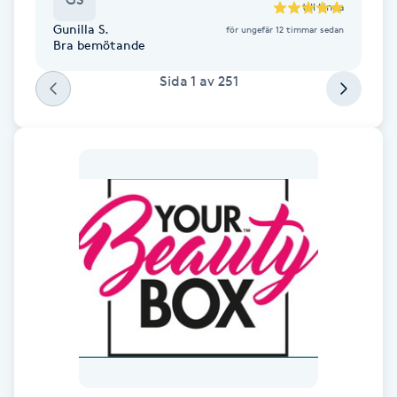
till
Linda
Föning
Gunilla S.
för ungefär 12 timmar sedan
Bra bemötande
G
Sida
1
av
251
Gel naglar
Gelenaglar
Gellack
Gellack med förstärkning
Gravidmassage
Gravidyoga
Gruppträning