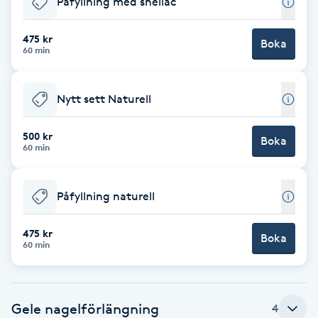
Påfyllning med shellac
Brynformning
475 kr
Boka
60 min
Brynfärgning
Nytt sett Naturell
Brynplockning
500 kr
Boka
Bröllopsuppsättning
60 min
C
Påfyllning naturell
Celluliter
475 kr
Boka
Coachning
60 min
Color correction
Gele nagelförlängning
4