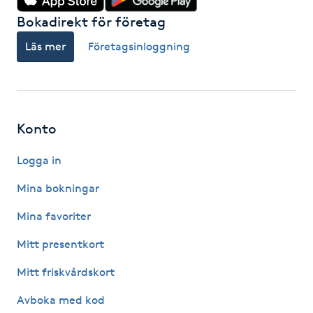
M
Bokadirekt för företag
Läs mer
Företagsinloggning
Makeup
Manikyr & Pedikyr
Konto
Massage
Logga in
Medial vägledning
Mina bokningar
Medicinsk massage
Mina favoriter
Mitt presentkort
Meditation
Mitt friskvårdskort
Medium
Avboka med kod