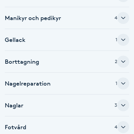
Cryoterapi
D
Manikyr och pedikyr
4
Damklippning
Gellack
1
Dermapen
Diamantslipning
Borttagning
2
E
Enzympeeling
Nagelreparation
1
Extensions
Naglar
3
Extensions borttagning
Fotvård
4
Eyeliner-tatuering