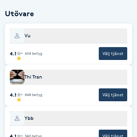
F
Utövare
Face framing
Vu
Faceliftmassage
4.1
Välj tjänst
658
betyg
Fet hårbotten
Fettreducering
Thi Tran
Fibromassage
4.1
Välj tjänst
848
betyg
Fillers
Ybb
Fotmassage
4.1
Välj tjänst
340
betyg