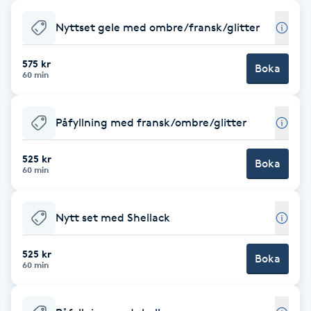
Babylights
Nyttset gele med ombre/fransk/glitter
Balayage
575 kr
Boka
60 min
Bambumassage
Påfyllning med fransk/ombre/glitter
Barber
525 kr
Boka
60 min
Barnklippning
Nytt set med Shellack
BIAB
525 kr
Blowout
Boka
60 min
Bottenfärg