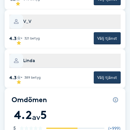
Fotsvamp
V_V
Fotvård
4.3
Fransar
Välj tjänst
321
betyg
Fransborttagning
Linda
Fransfärgning
4.3
Välj tjänst
389
betyg
Fransförlängning
Omdömen
Fransförlängning Megavolym
4.2
5
av
Fransförlängning Volym
5
(
+999
)