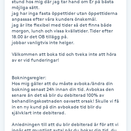
stund hos mig där jag tar hand om Er på bästa 
Hot Stone Massage
möjliga sätt.

jag har inga fasta öppettider utan öppettiderna 
anpassas efter våra kunders önskemål. 

Hot yoga
jag är lite flexibel med tider så det finns både 
morgon, lunch och vissa kvällstider. Tider efter 
Hudföryngring
18.00 är det OB tillägg på.

jobbar vanligtvis inte helger.

Huduppstramning
Välkommen att boka tid och tveka inte att höra 
av er vid funderingar!

Hudvård
Bokningsregler:

Hos mig gäller att du måste avboka/ändra din 
Hyaluronsyra
bokning senast 24h innan din tid. Avbokas den 
senare än det så blir du debiterad 100% av 
behandlingskostnaden oavsett orsak! Skulle vi få 
Hyperhidros
in en ny kund på din avbokade tid blir du 
självklart inte debiterad. 

Hypnos
Anledningen till att du blir debiterad är för att vi 
ingår ett muntligt avtal när du bokar din tid, du 