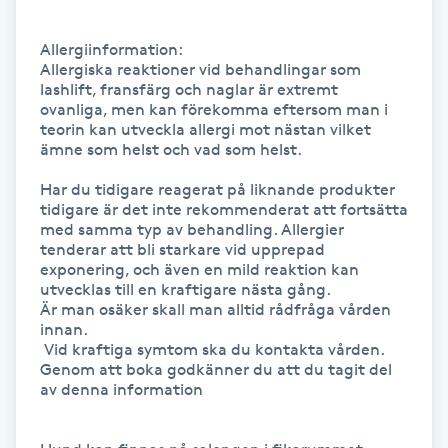
IPL hårborttagning
Allergiinformation:

Allergiska reaktioner vid behandlingar som 
lashlift, fransfärg och naglar är extremt 
IR-massage
ovanliga, men kan förekomma eftersom man i 
J
teorin kan utveckla allergi mot nästan vilket 
ämne som helst och vad som helst.

Japansk massage
Har du tidigare reagerat på liknande produkter

K
tidigare är det inte rekommenderat att fortsätta 
med samma typ av behandling. Allergier 
tenderar att bli starkare vid upprepad 
K18
exponering, och även en mild reaktion kan 
utvecklas till en kraftigare nästa gång. 

Katun fransar
Är man osäker skall man alltid rådfråga vården 
innan.  

 Vid kraftiga symtom ska du kontakta vården. 
Kemisk peeling
Genom att boka godkänner du att du tagit del 
av denna information

Keratinbehandling