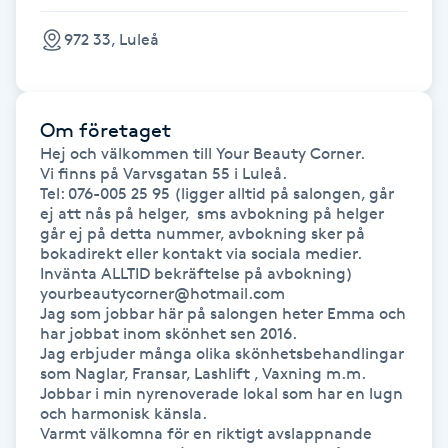
972 33, Luleå
Gua Sha-massage
H
Hatha Yoga
Om företaget
Hej och välkommen till Your Beauty Corner.

Vi finns på Varvsgatan 55 i Luleå.

Headspa
Tel: 076-005 25 95 (ligger alltid på salongen, går 
ej att nås på helger,  sms avbokning på helger 
går ej på detta nummer, avbokning sker på 
Healing
bokadirekt eller kontakt via sociala medier. 
Invänta ALLTID bekräftelse på avbokning) 

Herrklippning
yourbeautycorner@hotmail.com

Jag som jobbar här på salongen heter Emma och 
har jobbat inom skönhet sen 2016. 

HIFU
Jag erbjuder många olika skönhetsbehandlingar 
som Naglar, Fransar, Lashlift , Vaxning m.m.

Jobbar i min nyrenoverade lokal som har en lugn 
Hollywood Peel
och harmonisk känsla. 

Varmt välkomna för en riktigt avslappnande 