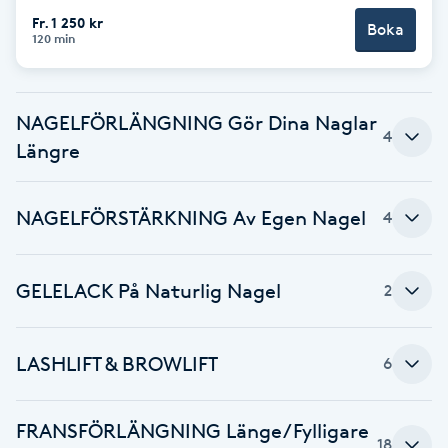
Fr. 1 250 kr
Boka
Brynformning
120 min
Brynfärgning
NAGELFÖRLÄNGNING Gör Dina Naglar
4
Brynplockning
Längre
Bröllopsuppsättning
NAGELFÖRSTÄRKNING Av Egen Nagel
4
C
Celluliter
GELELACK På Naturlig Nagel
2
Coachning
LASHLIFT & BROWLIFT
6
Color correction
FRANSFÖRLÄNGNING Länge/Fylligare
18