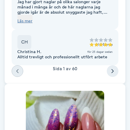
Jag har gjort naglar på olika salonger varje
Fransk manikyr
månad i många år och de här naglarna jag
gjorde igår är de absolut snyggaste jag haft,
super nöjd
Läs mer
Fransrengöring
Frekvensterapi
CH
till
Emma
Christina H.
för 25 dagar sedan
Friskvård
Alltid trevligt och professionellt utfört arbete
Sida
1
av
60
Friskvårdsmassage
Frisör
Funktionsanalys
Färgning