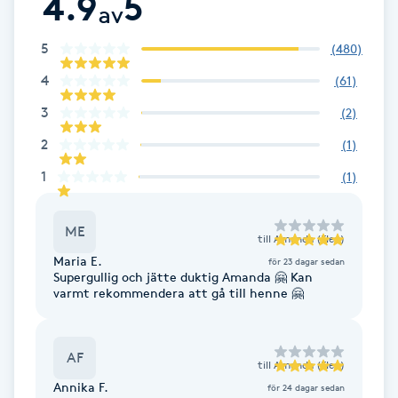
4.9
5
av
Fotsvamp
5
(
480
)
Fotvård
4
(
61
)
3
(
2
)
Fransar
2
(
1
)
Fransborttagning
1
(
1
)
Fransfärgning
ME
till
Amanda (Elev)
Maria E.
för 23 dagar sedan
Fransförlängning
Supergullig och jätte duktig Amanda 🤗 Kan
varmt rekommendera att gå till henne 🤗
Fransförlängning Megavolym
AF
Fransförlängning Volym
till
Amanda (Elev)
Annika F.
för 24 dagar sedan