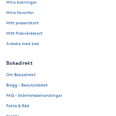
Mina bokningar
Kosmetisk tatuering
Mina favoriter
Kostrådgivning
Mitt presentkort
Mitt friskvårdskort
Kroppsinpackning
Avboka med kod
Kroppspeeling
Bokadirekt
Käkledsbehandling
Om Bokadirekt
Kärlbehandling
Blogg - Beautylabbet
L
FAQ - Skönhetsbehandlingar
Laserbehandling
Fakta & Råd
Lashlift Keratin