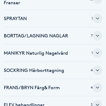
Cryoterapi
Fransar
D
SPRAYTAN
1
Damklippning
Dermapen
BORTTAG/LAGNING NAGLAR
7
Diamantslipning
MANIKYR Naturlig Nagelvård
1
E
Enzympeeling
SOCKRING Hårborttagning
4
Extensions
FRANS/BRYN Färg& Form
4
Extensions borttagning
ELEV behandlingar
3
Eyeliner-tatuering