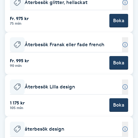
Återbesök glitter, hellackat
Babylights
Fr. 975 kr
Boka
75 min
Balayage
Återbesök Fransk eller fade french
Bambumassage
Fr. 995 kr
Boka
Barber
90 min
Barnklippning
Återbesök Lilla design
BIAB
1 175 kr
Boka
105 min
Blowout
återbesök design
Bottenfärg