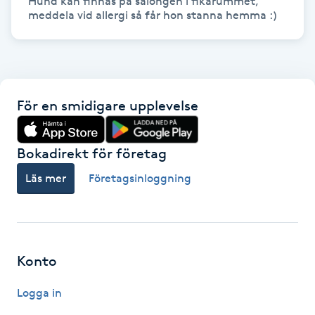
Hund kan finnas på salongen i fikarummet, 
meddela vid allergi så får hon stanna hemma :)
Kinesiologi
Kinesisk medicin
Kiropraktik
För en smidigare upplevelse
Klangmassage
Bokadirekt för företag
Klippning
Läs mer
Företagsinloggning
Klippning & Slingor
Klippning ungdom
Konto
Logga in
Koppningsmassage