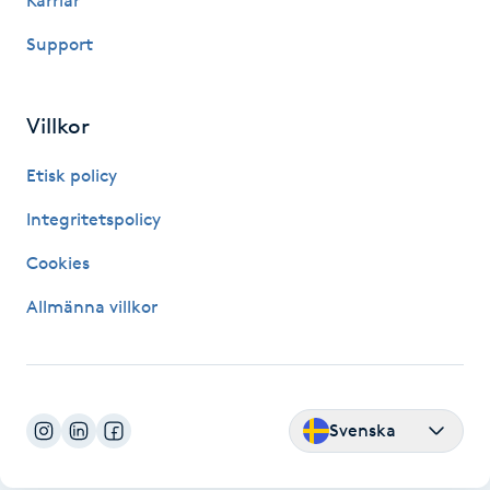
Karriär
Support
LED-ljusterapi
Liktornar
Villkor
Etisk policy
LPG
Integritetspolicy
LPG-behandling
Cookies
LPG-massage
Allmänna villkor
Luggklippning
Lymfmassage
Svenska
Läpptatuering