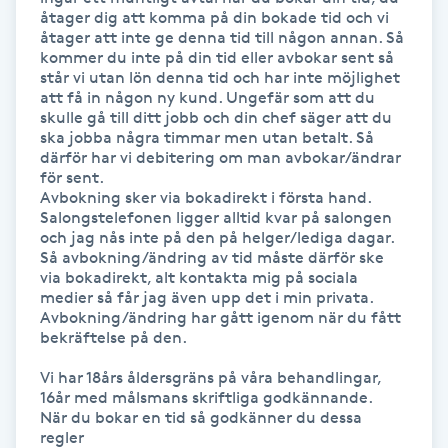
Hårborttagning
åtager dig att komma på din bokade tid och vi 
åtager att inte ge denna tid till någon annan. Så 
kommer du inte på din tid eller avbokar sent så 
Hårbottenbehandling
står vi utan lön denna tid och har inte möjlighet 
att få in någon ny kund. Ungefär som att du 
skulle gå till ditt jobb och din chef säger att du 
Hårförlängning
ska jobba några timmar men utan betalt. Så 
därför har vi debitering om man avbokar/ändrar 
för sent.

Hårvård
Avbokning sker via bokadirekt i första hand. 
Salongstelefonen ligger alltid kvar på salongen 
Hälsa
och jag nås inte på den på helger/lediga dagar. 

Så avbokning/ändring av tid måste därför ske 
via bokadirekt, alt kontakta mig på sociala 
Hälsprickor
medier så får jag även upp det i min privata. 

Avbokning/ändring har gått igenom när du fått 
I
bekräftelse på den.

Idrottsmassage
Vi har 18års åldersgräns på våra behandlingar, 
16år med målsmans skriftliga godkännande. 

När du bokar en tid så godkänner du dessa 
IPL
regler
