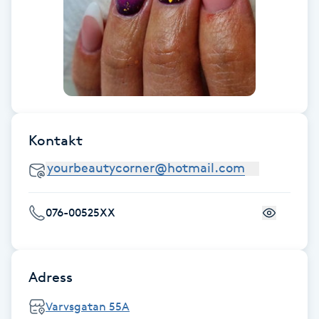
Föning
G
Gel naglar
Gelenaglar
Kontakt
Gellack
Gellack med förstärkning
076-00525XX
Gravidmassage
Gravidyoga
Adress
Varvsgatan 55A
Gruppträning