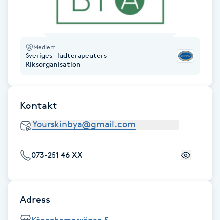
Hårborttagning
Hårbottenbehandling
Medlem
Sveriges Hudterapeuters
Hårförlängning
Riksorganisation
Hårvård
Kontakt
Hälsa
Hälsprickor
073-251 46 XX
I
Idrottsmassage
Adress
IPL
Köpenhamnsvägen 5