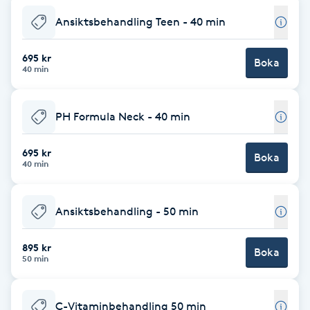
F
Ansiktsbehandling Teen - 40 min
Face framing
695 kr
Boka
40 min
Faceliftmassage
PH Formula Neck - 40 min
Fet hårbotten
695 kr
Boka
40 min
Fettreducering
Fibromassage
Ansiktsbehandling - 50 min
Fillers
895 kr
Boka
50 min
Fotmassage
C-Vitaminbehandling 50 min