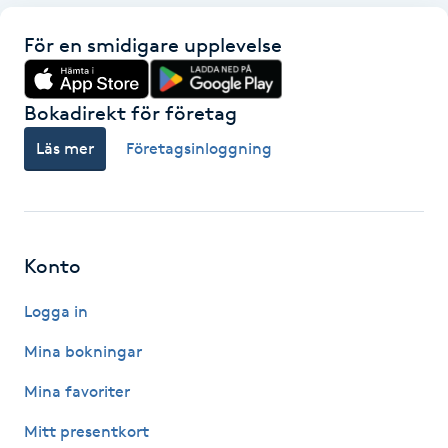
Kosmetisk tatuering
För en smidigare upplevelse
Kostrådgivning
Bokadirekt för företag
Kroppsinpackning
Läs mer
Företagsinloggning
Kroppspeeling
Käkledsbehandling
Konto
Kärlbehandling
Logga in
L
Mina bokningar
Laserbehandling
Mina favoriter
Mitt presentkort
Lashlift Keratin