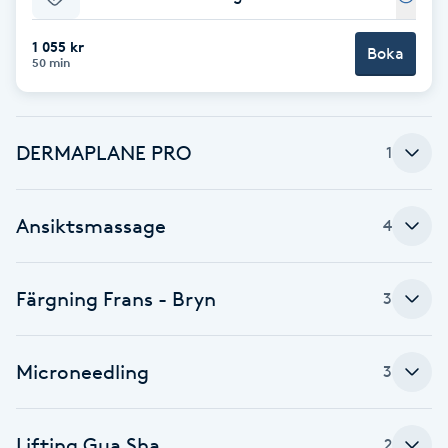
Fotsvamp
1 055 kr
Boka
50 min
Fotvård
Fransar
DERMAPLANE PRO
1
Fransborttagning
Ansiktsmassage
4
Fransfärgning
Färgning Frans - Bryn
3
Fransförlängning
Fransförlängning Megavolym
Microneedling
3
Fransförlängning Volym
Lifting Gua Sha
2