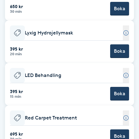
650 kr
Boka
Brynformning
30 min
Brynfärgning
Lyxig Hydrojellymask
Brynplockning
395 kr
Boka
20 min
Bröllopsuppsättning
C
LED Behandling
Celluliter
395 kr
Boka
15 min
Coachning
Red Carpet Treatment
Color correction
695 kr
Boka
30 min