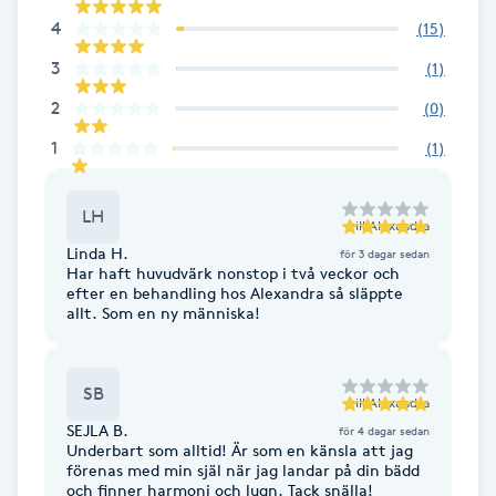
4
(
15
)
Gua Sha-massage
3
(
1
)
H
2
(
0
)
Hatha Yoga
1
(
1
)
Headspa
LH
till
Alexandra
Linda H.
för 3 dagar sedan
Healing
Har haft huvudvärk nonstop i två veckor och
efter en behandling hos Alexandra så släppte
allt. Som en ny människa!
Herrklippning
HIFU
SB
till
Alexandra
SEJLA B.
för 4 dagar sedan
Hollywood Peel
Underbart som alltid! Är som en känsla att jag
förenas med min själ när jag landar på din bädd
och finner harmoni och lugn. Tack snälla!