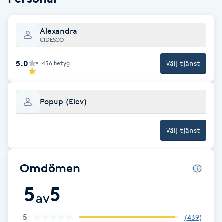
Föning
G
Alexandra
CIDESCO
Gel naglar
5.0
Välj tjänst
456
betyg
Gelenaglar
Popup (Elev)
Gellack
Välj tjänst
Gellack med förstärkning
Gravidmassage
Omdömen
5
5
Gravidyoga
av
Gruppträning
5
(
439
)