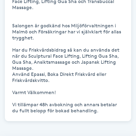
Face Lifting, Lifting Gua Sha och Transbuccal 
Massage.

Kinesiologi
Kinesisk medicin
Salongen är godkänd hos Miljöförvaltningen i 
Malmö och Försäkringar har vi självklart för allas 
trygghet. 

Kiropraktik
Har du Friskvårdsbidrag så kan du använda det 
när du Sculptural Face Lifting, Lifting Gua Sha, 
Klangmassage
Gua Sha, Ansiktsmassage och Japansk Lifting 
Massage.

Använd Epassi, Boka Direkt Friskvård eller 
Klippning
Friskvårdskvitto.

Varmt Välkommen!

Klippning & Slingor
Vi tillämpar 48h avbokning och annars betalar 
Klippning ungdom
Koppningsmassage