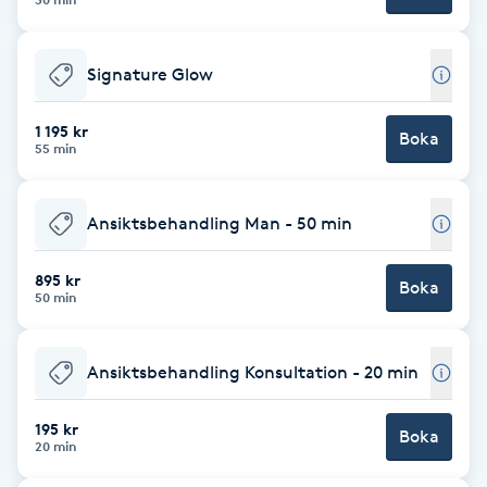
Cryoterapi
D
Signature Glow
Damklippning
1 195 kr
Boka
55 min
Dermapen
Diamantslipning
Ansiktsbehandling Man - 50 min
E
895 kr
Boka
50 min
Enzympeeling
Extensions
Ansiktsbehandling Konsultation - 20 min
Extensions borttagning
195 kr
Boka
20 min
Eyeliner-tatuering