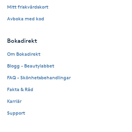
Mitt friskvårdskort
LED-ljusterapi
Avboka med kod
Liktornar
Bokadirekt
LPG
Om Bokadirekt
LPG-behandling
Blogg - Beautylabbet
FAQ - Skönhetsbehandlingar
LPG-massage
Fakta & Råd
Luggklippning
Karriär
Support
Lymfmassage
Läpptatuering