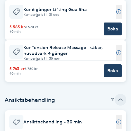
Kur 6 gånger Lifting Gua Sha
Babylights
Kampanjpris till 31 dec
Balayage
5 585 kr
6 570 kr
Boka
40 min
Bambumassage
Kur Tension Release Massage- käkar,
huvudvärk 4 gånger
Kampanjpris till 30 nov
Barber
5 763 kr
6 780 kr
Boka
40 min
Barnklippning
BIAB
Ansiktsbehandling
11
Blowout
Ansiktbehandling - 30 min
Bottenfärg