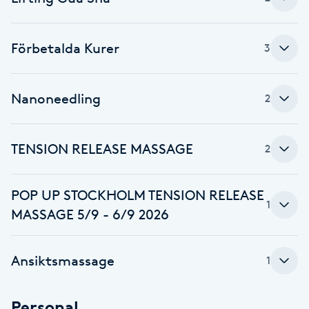
Fransk manikyr
Förbetalda Kurer
3
Fransrengöring
Frekvensterapi
Nanoneedling
2
Friskvård
TENSION RELEASE MASSAGE
2
Friskvårdsmassage
POP UP STOCKHOLM TENSION RELEASE
1
Frisör
MASSAGE 5/9 - 6/9 2026
Funktionsanalys
Ansiktsmassage
1
Färgning
Personal