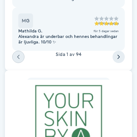
Hot Stone Massage
MG
Hot yoga
till
Alexandra
Mathilda G.
för 5 dagar sedan
Alexandra är underbar och hennes behandlingar
Hudföryngring
är ljuvliga. 10/10 ✨
Sida
1
av
94
Huduppstramning
Hudvård
Hyaluronsyra
Hyperhidros
Hypnos