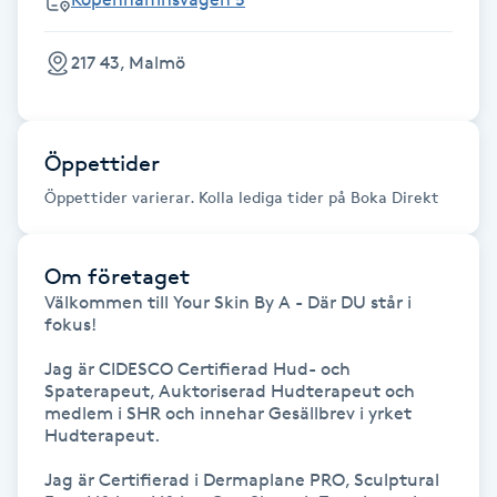
IPL hårborttagning
217 43, Malmö
IR-massage
J
Öppettider
Japansk massage
Öppettider varierar. Kolla lediga tider på Boka Direkt
K
Om företaget
K18
Välkommen till Your Skin By A - Där DU står i 
fokus!

Katun fransar
Jag är CIDESCO Certifierad Hud- och 
Spaterapeut, Auktoriserad Hudterapeut och 
Kemisk peeling
medlem i SHR och innehar Gesällbrev i yrket 
Hudterapeut.

Keratinbehandling
Jag är Certifierad i Dermaplane PRO, Sculptural 