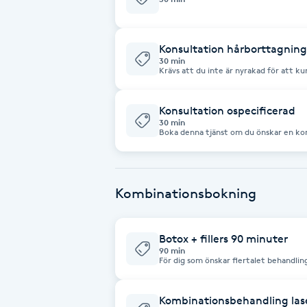
Cryoterapi
D
Konsultation hårborttagnin
30 min
Damklippning
Krävs att du inte är nyrakad för att 
Testområdet är ett litet område, ej he
Dermapen
Konsultation ospecificerad
30 min
Boka denna tjänst om du önskar en kon
Diamantslipning
behandling du önskar.
E
Kombinationsbokning
Enzympeeling
Extensions
Botox + fillers 90 minuter
90 min
För dig som önskar flertalet behandling
botox samt fillers olika områden. OBS
Extensions borttagning
ska göras.
Kombinationsbehandling lase