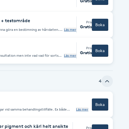
Gratis
g + testområde
Pris
Boka
Gratis
kunna göra en bedömning av hårväxten.
Läs mer
l behandling.
Pris
Boka
Gratis
sultation men inte vad vad för sorts
Läs mer
4
Boka
ar vid samma behandlingstillfälle. Ex både
Läs mer
ERVERA! Priset varierar beroende på vad som
r pigment och kärl helt ansikte
Pris