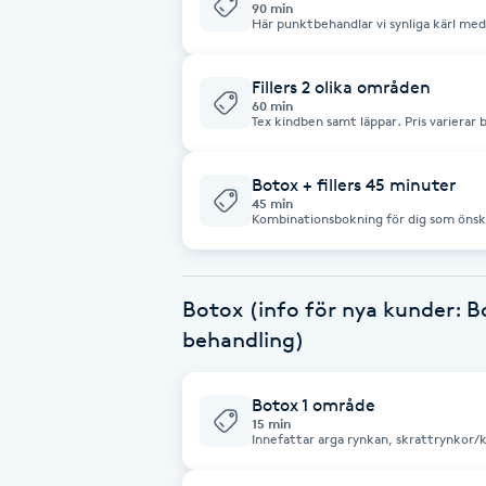
Eyeliner-tatuering
90 min
Här punktbehandlar vi synliga kärl me
F
med Alexandritlaser. Ett återbesök me
8 veckor.
Fillers 2 olika områden
Face framing
60 min
Tex kindben samt läppar. Pris varierar beroende 
kr 2 ml fillers: 5500 kr 3 ml fillers: 700
Faceliftmassage
Botox + fillers 45 minuter
45 min
Fet hårbotten
Kombinationsbokning för dig som önska
behandlingstillfälle. Pris varierar ber
Fettreducering
Botox (info för nya kunder: B
Fibromassage
behandling)
Fillers
Botox 1 område
15 min
Innefattar arga rynkan, skrattrynkor/k
Fotmassage
ögonbrynslyft, sura mungipor, haka Az