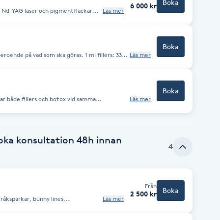
Boka
6 000 kr
d Nd-YAG laser och pigmentfläckar
Läs mer
d ev behandling vid behov ingår efter
Boka
på vad som ska göras. 1 ml fillers: 3300
Läs mer
0kr Ytterligare 1 ml fillers: +1500kr
Boka
r både fillers och botox vid samma
Läs mer
oende på vad som ska göras.
oka konsultation 48h innan
4
Från
Boka
2 500 kr
råksparkar, bunny lines,
Läs mer
zalure 2500 kr Relfydess + 500kr