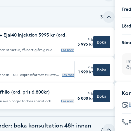
Fre
3
Lör
Ejal40 injektion 3995 kr (ord.
Pris
Boka
Sön
3 995 kr
n och struktur, få bort glåmig hud
Läs mer
ntastiskt glow med jämnare hudton!
In
Pris
Öp
Boka
1 999 kr
enesis - Nu i expressformat till ett
Läs mer
ehandling på lunchrasten eller direkt
n görs under 30 min och det är viktigt
 ansikte. Det görs en lättare
en avslutas med fuktgivande serum
ilo (ord. pris 6.800kr)
Ko
Pris
Boka
6 000 kr
produktion av kollagen och elastin,
 även börjar förlora spänst och
Läs mer
andlingen är skön, avkopplande och
ing med Profhilo (var 3-6 månad)
 återgå till vardagen direkt efter
skret volymökning och lyster.
nder: boka konsultation 48h innan
7