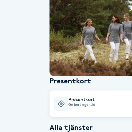
Alternativmedicin
Andningsmassage
Ansiktslyft utan kirurgi
Aromamassage
Ashtanga Yoga
Presentkort
Ayurveda
Presentkort
Ayurvedisk Massage
Ge bort egentid
Ansiktsbehandling djuprengörande
Alla tjänster
B