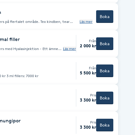
n
Boka
ers på flertalet område. Tex kindben, tear
Läs mer
oende på vad som ska göras.
al filler
Från
Boka
2 000 kr
ers med Hyalasinjektion - Ett ämne
Läs mer
Från
Boka
5 500 kr
l fillers: 5500 kr 3 ml fillers: 7000 kr
Pris
Boka
3 300 kr
 mungipor
Pris
Boka
3 300 kr