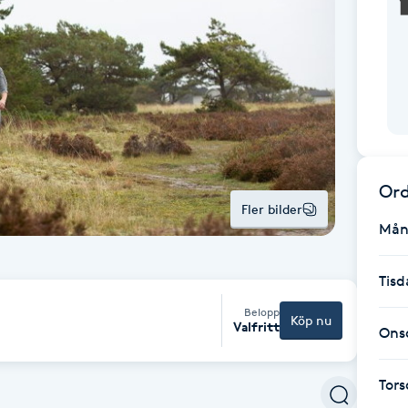
Ord
Fler bilder
Mån
Tisd
Belopp
Köp nu
Valfritt
Ons
Tor