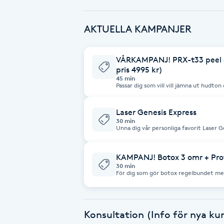
Babylights
AKTUELLA KAMPANJER
Balayage
VÅRKAMPANJ! PRX-t33 peel + 
pris 4995 kr)
Bambumassage
45 min
Passar dig som vill vill jämna ut hudto
samt återfukta på djupet! Ger ett fa
Barber
Laser Genesis Express
30 min
Unna dig vår personliga favorit Laser G
Barnklippning
rabatterat pris. Du kan klämma in en b
innan eller efter arbetet. Behandlinge
att du kommer osminskad med rengjort
rengöring på plats och laserbehandlig
KAMPANJ! Botox 3 omr + Profh
BIAB
och kräm. Laser Genesis verkar genom att värma upp mellersta hudlagret
30 min
till 42 grader och därmed kickar igång 
För dig som gör botox regelbundet men
dämpar rodnad och minskar porer. Beh
volym i ansiktet. Regelbunden behandl
resultatinriktad - samtidigt som du kan
bidrar till ökad spänst, elasticitet, di
Blowout
behandling. Rekommenderas som en kur på 3-6 behandlingar med 3 veckors
mellanrum.
Konsultation (Info för nya ku
Bottenfärg