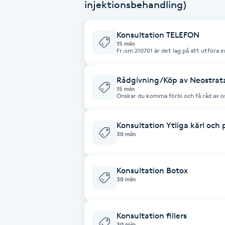
injektionsbehandling)
Brynformning
Konsultation TELEFON
15 min
Brynfärgning
Fr.om 210701 är det lag på att utföra e
injektionsbehandlingar. Föredrar du at
bra att boka denna tid. Inför din telefon
oss och informerar om dina tankar krin
Brynplockning
hälsodeklaration som ska vara ifylld inf
Rådgivning/Köp av Neostrat
15 min
Önskar du komma förbi och få råd av o
peels som passar dig bäst just nu? Vä
Bröllopsuppsättning
C
Konsultation Ytliga kärl och
30 min
Celluliter
Konsultation Botox
Coachning
30 min
Color correction
Konsultation fillers
30 min