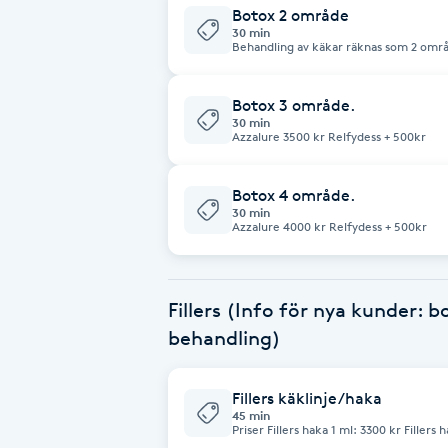
Botox 2 område
Fotsvamp
30 min
Behandling av käkar räknas som 2 omr
större mängder botox. Az
Fotvård
Botox 3 område.
30 min
Azzalure 3500 kr Relfydess + 500kr
Fransar
Botox 4 område.
Fransborttagning
30 min
Azzalure 4000 kr Relfydess + 500kr
Fransfärgning
Fillers (Info för nya kunder: 
Fransförlängning
behandling)
Fransförlängning Megavolym
Fillers käklinje/haka
45 min
Fransförlängning Volym
Priser Fillers haka 1 ml: 3300 kr Filler