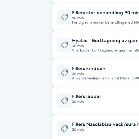
Fransk manikyr
Fillers stor behandling 90 mi
90 min
För dig som önskar behandling med fill
Fransrengöring
trough samt käklinje/haka. Pris är ber
Hyalas - Borttagning av gamm
Frekvensterapi
30 min
Vi erbjuder borttagning av gammal fill
som bryter ner din fillers.
Friskvård
Fillers kindben
30 min
Friskvårdsmassage
Används vanligen 2 ml. 2 m
Frisör
Fillers läppar
30 min
Funktionsanalys
Fillers Nasolabiaa veck/sura
30 min
Färgning