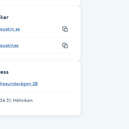
kar
ouskin.se
youskinse
ess
Öresundsvägen 2B
36 31, Höllviken