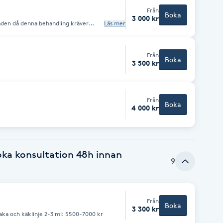
Från
Boka
3 000 kr
åden då denna behandling kräver
Läs mer
zalure 3000 kr Relfydess + 500kr
Från
Boka
3 500 kr
Från
Boka
4 000 kr
boka konsultation 48h innan
9
Från
Boka
3 300 kr
s haka och käklinje 2-3 ml: 5500-7000 kr