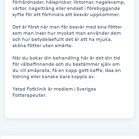
förhårdnader, hälsprickor, liktornar, nagelsvamp, 
Fransk manikyr
vårtor, nageltrång eller endast i förebyggande 
syfte för att förhindra att besvär uppkommer.

Fransrengöring
Det är först när man får besvär med sina fötter 
som man inser hur mycket man använder dem 
och hur betydelsefullt det är att ha mjuka, 
Frekvensterapi
sköna fötter utan smärta. 

När du bokar din behandling här är det din tid 
Friskvård
för välbefinnande och du bestämmer själv om 
du vill småprata, få en kopp gott kaffe, läsa en 
Friskvårdsmassage
tidning eller kanske bara koppla av. 

Ystad Fotklinik är medlem i Sveriges 
Frisör
Fotterapeuter.

Funktionsanalys
Färgning