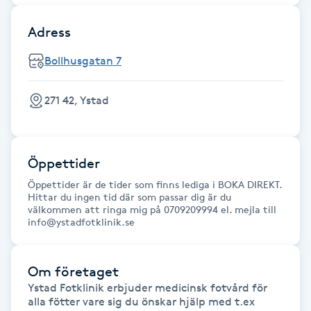
Fotsvamp
Adress
Fotvård
Bollhusgatan 7
Fransar
271 42, Ystad
Fransborttagning
Öppettider
Fransfärgning
Öppettider är de tider som finns lediga i BOKA DIREKT.
Hittar du ingen tid där som passar dig är du
Fransförlängning
välkommen att ringa mig på 0709209994 el. mejla till
info@ystadfotklinik.se
Fransförlängning Megavolym
Om företaget
Fransförlängning Volym
Ystad Fotklinik erbjuder medicinsk fotvård för 
alla fötter vare sig du önskar hjälp med t.ex 