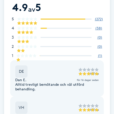
4.9
5
av
Brynformning
5
(
272
)
Brynfärgning
4
(
38
)
3
(
0
)
Brynplockning
2
(
0
)
Bröllopsuppsättning
1
(
1
)
C
DE
Celluliter
till
Tina
Dan E.
för 16 dagar sedan
Alltid trevligt bemötande och väl utförd
Coachning
behandling.
Color correction
VH
till
Tina