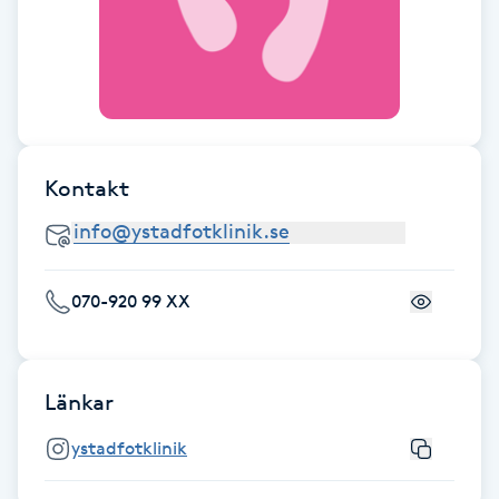
F
Face framing
Faceliftmassage
Kontakt
Fet hårbotten
Fettreducering
070-920 99 XX
Fibromassage
Fillers
Länkar
ystadfotklinik
Fotmassage