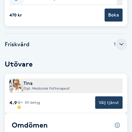
Babylights
Boka
470 kr
Balayage
Friskvård
Bambumassage
1
Barber
Utövare
Barnklippning
Tina
Dipl. Medicinsk Fotterapeut
BIAB
4.9
Välj tjänst
311
betyg
Blowout
Omdömen
Bottenfärg