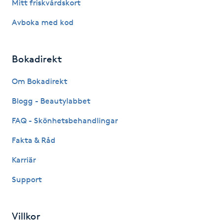
Mitt friskvårdskort
Gua Sha-massage
Avboka med kod
H
Bokadirekt
Hatha Yoga
Om Bokadirekt
Headspa
Blogg - Beautylabbet
Healing
FAQ - Skönhetsbehandlingar
Fakta & Råd
Herrklippning
Karriär
HIFU
Support
Hollywood Peel
Villkor