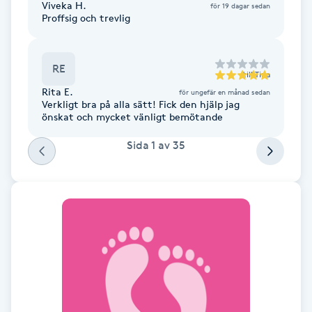
Cryoterapi
Viveka H.
för 19 dagar sedan
Proffsig och trevlig
D
Damklippning
RE
till
Tina
Rita E.
för ungefär en månad sedan
Dermapen
Verkligt bra på alla sätt! Fick den hjälp jag
önskat och mycket vänligt bemötande
Diamantslipning
Sida
1
av
35
E
Enzympeeling
Extensions
Extensions borttagning
Eyeliner-tatuering