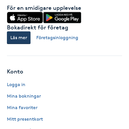
Föning
För en smidigare upplevelse
G
Bokadirekt för företag
Gel naglar
Läs mer
Företagsinloggning
Gelenaglar
Gellack
Konto
Gellack med förstärkning
Logga in
Gravidmassage
Mina bokningar
Mina favoriter
Gravidyoga
Mitt presentkort
Gruppträning