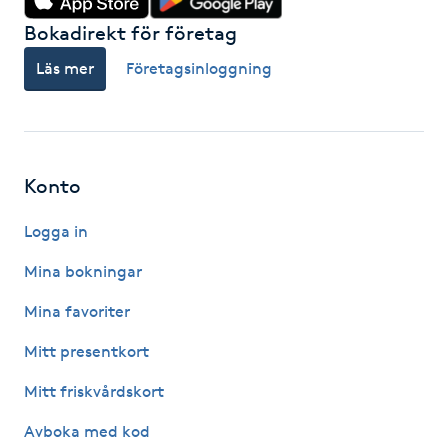
Föning
Bokadirekt för företag
G
Läs mer
Företagsinloggning
Gel naglar
Gelenaglar
Konto
Gellack
Logga in
Gellack med förstärkning
Mina bokningar
Mina favoriter
Gravidmassage
Mitt presentkort
Gravidyoga
Mitt friskvårdskort
Avboka med kod
Gruppträning