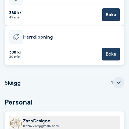
Babylights
380 kr
Boka
45 min
Balayage
Herrklippning
Bambumassage
300 kr
Boka
30 min
Barber
Barnklippning
Skägg
1
BIAB
Personal
Blowout
ZazaDesigno
Bottenfärg
izaza7912@gmail. com