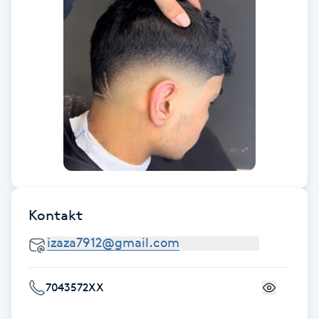
F
Face framing
Faceliftmassage
Fet hårbotten
Fettreducering
Kontakt
Fibromassage
Fillers
7043572XX
Fotmassage