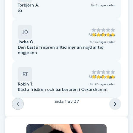
Cryoterapi
Torbjörn A.
för 9 dagar sedan
👍
D
Damklippning
JO
till
ZazaDesigno
Dermapen
Jocke O.
för 23 dagar sedan
Den bästa frisören alltid mer än nöjd alltid
noggrann
Diamantslipning
E
RT
till
ZazaDesigno
Enzympeeling
Robin T.
för 27 dagar sedan
Bästa frisören och barberaren i Oskarshamn!
Extensions
Sida
1
av
37
Extensions borttagning
Eyeliner-tatuering