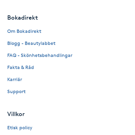
Gua Sha-massage
Bokadirekt
H
Om Bokadirekt
Hatha Yoga
Blogg - Beautylabbet
Headspa
FAQ - Skönhetsbehandlingar
Fakta & Råd
Healing
Karriär
Herrklippning
Support
HIFU
Villkor
Hollywood Peel
Etisk policy