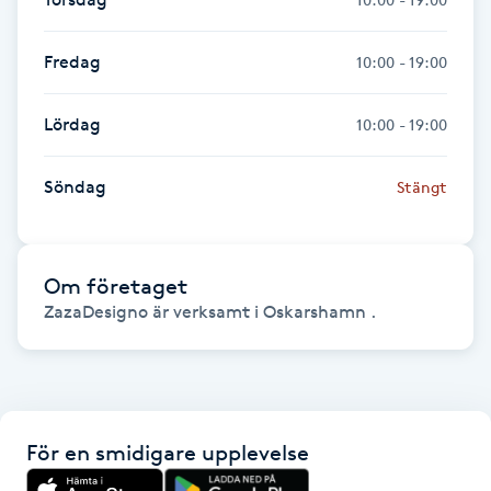
Fransk manikyr
Fredag
10:00 - 19:00
Fransrengöring
Lördag
10:00 - 19:00
Frekvensterapi
Söndag
Stängt
Friskvård
Friskvårdsmassage
Om företaget
ZazaDesigno är verksamt i Oskarshamn .
Frisör
Funktionsanalys
För en smidigare upplevelse
Färgning