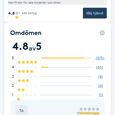
Herrfrisör för alla modeller och stilar
Brynformning
4.8
Välj tjänst
445
betyg
Brynfärgning
Omdömen
Brynplockning
4.8
5
av
Bröllopsuppsättning
5
(
375
)
C
4
(
65
)
Celluliter
3
(
4
)
2
(
0
)
Coachning
1
(
1
)
Color correction
TA
till
ZazaDesigno