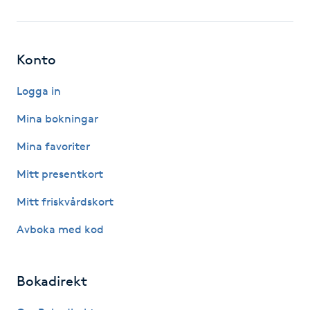
Gua Sha-massage
H
Konto
Hatha Yoga
Logga in
Mina bokningar
Headspa
Mina favoriter
Healing
Mitt presentkort
Mitt friskvårdskort
Herrklippning
Avboka med kod
HIFU
Bokadirekt
Hollywood Peel