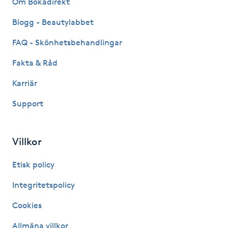
Om Bokadirekt
Hot Stone Massage
Blogg - Beautylabbet
Hot yoga
FAQ - Skönhetsbehandlingar
Fakta & Råd
Hudföryngring
Karriär
Huduppstramning
Support
Hudvård
Villkor
Hyaluronsyra
Etisk policy
Hyperhidros
Integritetspolicy
Cookies
Hypnos
Allmäna villkor