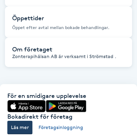
Föning
G
Öppettider
Öppet efter avtal mellan bokade behandlingar.
Gel naglar
Gelenaglar
Om företaget
Zonterapihälsan AB är verksamt i Strömstad .
Gellack
Gellack med förstärkning
För en smidigare upplevelse
Gravidmassage
Bokadirekt för företag
Gravidyoga
Läs mer
Företagsinloggning
Gruppträning