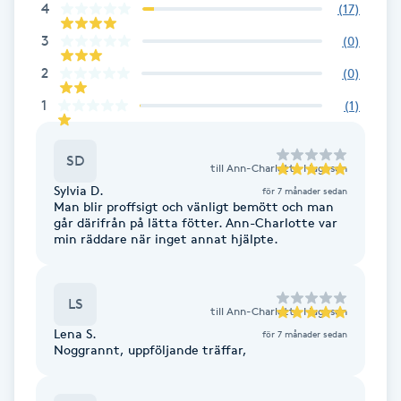
4
(
17
)
F
3
(
0
)
Face framing
2
(
0
)
1
(
1
)
Faceliftmassage
SD
Fet hårbotten
till
Ann-Charlotte Hugoson
Sylvia D.
för 7 månader sedan
Man blir proffsigt och vänligt bemött och man
Fettreducering
går därifrån på lätta fötter. Ann-Charlotte var
min räddare när inget annat hjälpte.
Fibromassage
LS
till
Ann-Charlotte Hugoson
Fillers
Lena S.
för 7 månader sedan
Noggrannt, uppföljande träffar,
Fotmassage