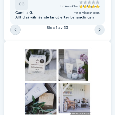
CG
Fotsvamp
till
Ann-Charlotte Hugoson
Camilla G.
för 11 månader sedan
Alltid så välmående långt efter behandlingen
Fotvård
Sida
1
av
33
Fransar
Fransborttagning
Fransfärgning
Fransförlängning
Fransförlängning Megavolym
Fransförlängning Volym