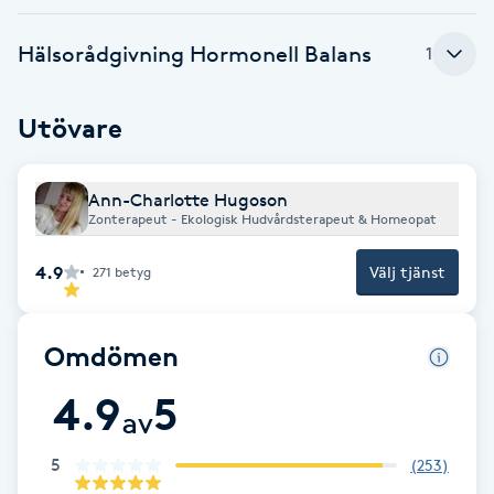
Cryoterapi
D
Hälsorådgivning Hormonell Balans
1
Damklippning
Utövare
Dermapen
Ann-Charlotte Hugoson
Diamantslipning
Zonterapeut - Ekologisk Hudvårdsterapeut & Homeopat
E
4.9
Välj tjänst
271
betyg
Enzympeeling
Omdömen
Extensions
4.9
5
av
Extensions borttagning
5
(
253
)
Eyeliner-tatuering