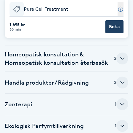
Pure Cell Treatment
Brynformning
1 695 kr
Boka
Brynfärgning
60 min
Brynplockning
Homeopatisk konsultation &
2
Bröllopsuppsättning
Homeopatisk konsultation återbesök
C
Handla produkter / Rådgivning
2
Celluliter
Coachning
Zonterapi
1
Color correction
Ekologisk Parfymtillverkning
1