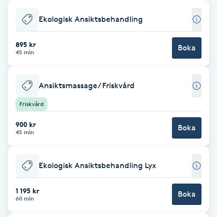
Babylights
Ekologisk Ansiktsbehandling
Balayage
895 kr
Boka
45 min
Bambumassage
Ansiktsmassage/ Friskvård
Barber
Friskvård
900 kr
Barnklippning
Boka
45 min
BIAB
Ekologisk Ansiktsbehandling Lyx
Blowout
1 195 kr
Boka
60 min
Bottenfärg