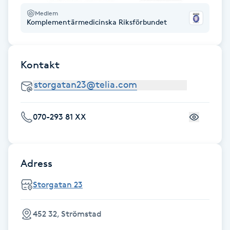
Fransk manikyr
Medlem
Komplementärmedicinska Riksförbundet
Fransrengöring
Kontakt
Frekvensterapi
Friskvård
070-293 81 XX
Friskvårdsmassage
Frisör
Adress
Funktionsanalys
Storgatan 23
Färgning
452 32, Strömstad