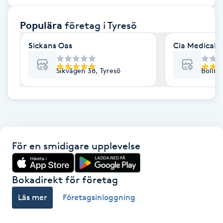
F
Populära
företag
i Tyresö
Face framing
Sickans Oas
Cia Medical S
Faceliftmassage
Sikvägen 38, Tyresö
Bollmo
Fet hårbotten
Fettreducering
För en smidigare upplevelse
Fibromassage
Fillers
Bokadirekt för företag
Läs mer
Företagsinloggning
Fotmassage