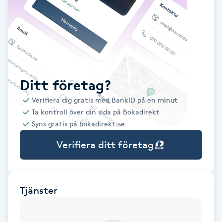
Babylights
Balayage
Bambumassage
Ditt företag?
Verifiera dig gratis med BankID på en minut
Barber
Ta kontroll över din sida på Bokadirekt
Syns gratis på bokadirekt.se
Barnklippning
Verifiera ditt företag
BIAB
Blowout
Tjänster
Bottenfärg