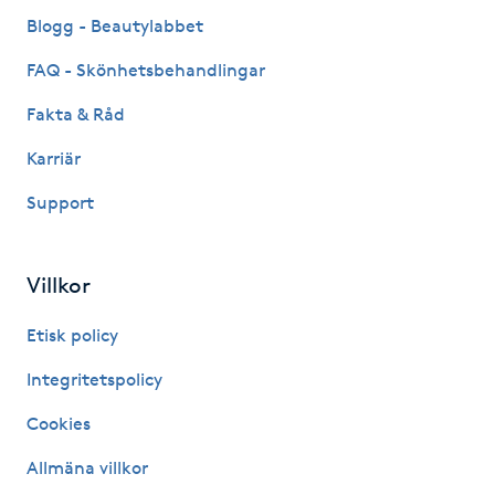
Fransk manikyr
Blogg - Beautylabbet
FAQ - Skönhetsbehandlingar
Fransrengöring
Fakta & Råd
Frekvensterapi
Karriär
Support
Friskvård
Friskvårdsmassage
Villkor
Frisör
Etisk policy
Integritetspolicy
Funktionsanalys
Cookies
Färgning
Allmäna villkor