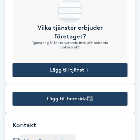
Brynformning
Vilka tjänster erbjuder
Brynfärgning
företaget?
Tjänster går för nuvarande inte att boka via
Brynplockning
Bokadirekt
Bröllopsuppsättning
Lägg till tjänst
C
Celluliter
Lägg till hemsida
Coachning
Color correction
Kontakt