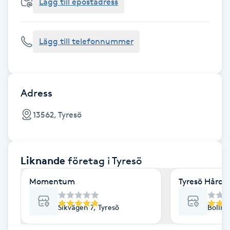
Cryoterapi
Lägg till epostadress
D
Lägg till telefonnummer
Damklippning
Dermapen
Adress
Diamantslipning
13562, Tyresö
E
Enzympeeling
Liknande
företag
i Tyresö
Extensions
Momentum
Tyresö Hårce
Extensions borttagning
Sikvägen 7, Tyresö
Bollmo
Eyeliner-tatuering