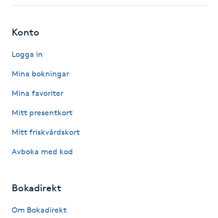
Fotsvamp
Konto
Fotvård
Logga in
Fransar
Mina bokningar
Fransborttagning
Mina favoriter
Mitt presentkort
Fransfärgning
Mitt friskvårdskort
Fransförlängning
Avboka med kod
Fransförlängning Megavolym
Bokadirekt
Fransförlängning Volym
Om Bokadirekt