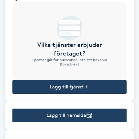
Brynformning
Brynfärgning
Vilka tjänster erbjuder
Brynplockning
företaget?
Tjänster går för nuvarande inte att boka via
Bröllopsuppsättning
Bokadirekt
C
Lägg till tjänst
Celluliter
Coachning
Lägg till hemsida
Color correction