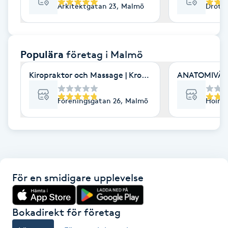
Arkitektgatan 23, Malmö
Drott
F
Face framing
Populära
företag
i Malmö
Faceliftmassage
Kiropraktor och Massage | Kroppia
ANATOMIVÄRK
Fet hårbotten
Föreningsgatan 26, Malmö
Holmg
Fettreducering
Fibromassage
För en smidigare upplevelse
Fillers
Fotmassage
Bokadirekt för företag