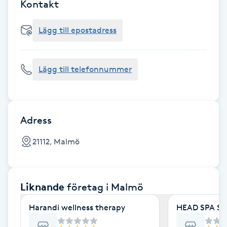
Cryoterapi
Kontakt
D
Lägg till epostadress
Damklippning
Lägg till telefonnummer
Dermapen
Diamantslipning
E
Adress
Enzympeeling
21112, Malmö
Extensions
Liknande
företag
i Malmö
Extensions borttagning
Harandi wellness therapy
HEAD SPA S
Eyeliner-tatuering