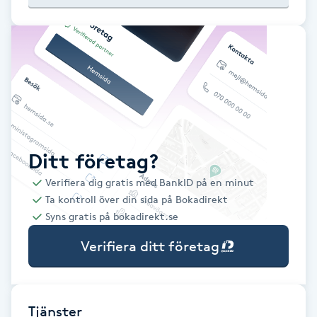
Babylights
Balayage
Bambumassage
Barber
Ditt företag?
Verifiera dig gratis med BankID på en minut
Barnklippning
Ta kontroll över din sida på Bokadirekt
Syns gratis på bokadirekt.se
BIAB
Verifiera ditt företag
Blowout
Bottenfärg
Tjänster