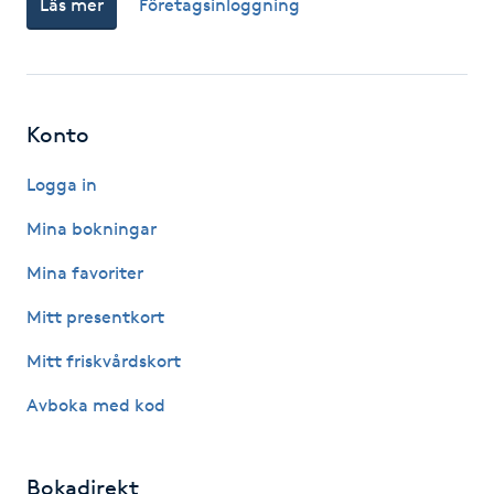
Läs mer
Företagsinloggning
Fotsvamp
Fotvård
Konto
Fransar
Logga in
Fransborttagning
Mina bokningar
Fransfärgning
Mina favoriter
Mitt presentkort
Fransförlängning
Mitt friskvårdskort
Fransförlängning Megavolym
Avboka med kod
Fransförlängning Volym
Bokadirekt