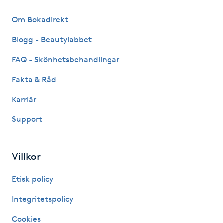
Fransk manikyr
Om Bokadirekt
Fransrengöring
Blogg - Beautylabbet
FAQ - Skönhetsbehandlingar
Frekvensterapi
Fakta & Råd
Friskvård
Karriär
Support
Friskvårdsmassage
Frisör
Villkor
Funktionsanalys
Etisk policy
Integritetspolicy
Färgning
Cookies