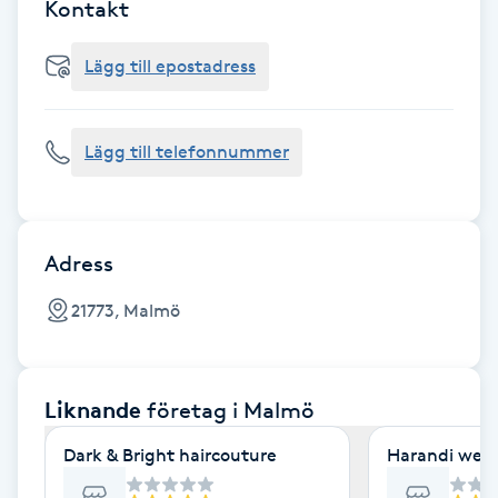
Cryoterapi
Kontakt
D
Lägg till epostadress
Damklippning
Lägg till telefonnummer
Dermapen
Diamantslipning
E
Adress
Enzympeeling
21773, Malmö
Extensions
Liknande
företag
i Malmö
Extensions borttagning
Dark & Bright haircouture
Harandi well
Eyeliner-tatuering