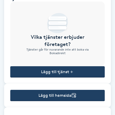
Brynformning
Brynfärgning
Vilka tjänster erbjuder
Brynplockning
företaget?
Tjänster går för nuvarande inte att boka via
Bröllopsuppsättning
Bokadirekt
C
Lägg till tjänst
Celluliter
Coachning
Lägg till hemsida
Color correction