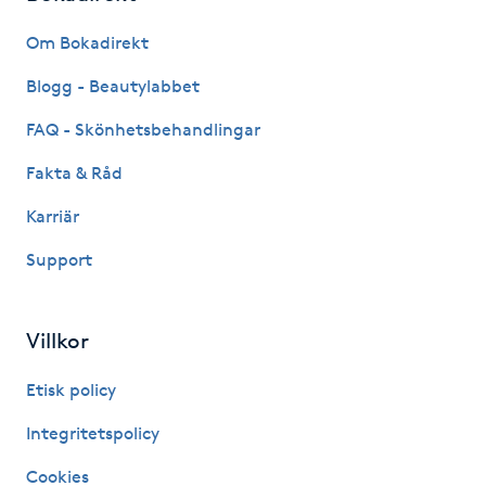
Fransk manikyr
Om Bokadirekt
Fransrengöring
Blogg - Beautylabbet
FAQ - Skönhetsbehandlingar
Frekvensterapi
Fakta & Råd
Friskvård
Karriär
Support
Friskvårdsmassage
Frisör
Villkor
Funktionsanalys
Etisk policy
Integritetspolicy
Färgning
Cookies