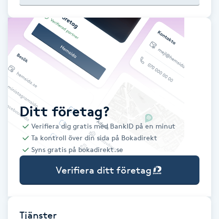
Babylights
Balayage
Bambumassage
Barber
Ditt företag?
Verifiera dig gratis med BankID på en minut
Barnklippning
Ta kontroll över din sida på Bokadirekt
Syns gratis på bokadirekt.se
BIAB
Verifiera ditt företag
Blowout
Bottenfärg
Tjänster