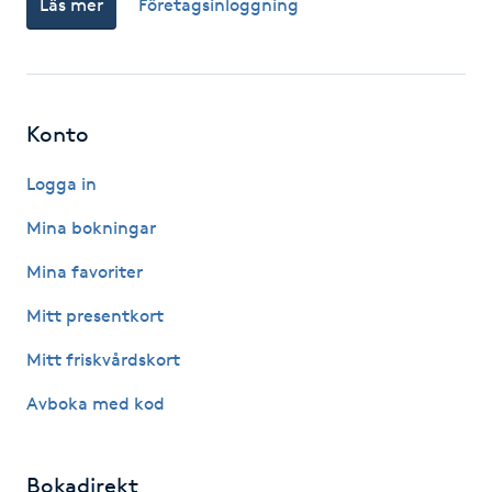
Läs mer
Företagsinloggning
Fotsvamp
Fotvård
Konto
Fransar
Logga in
Fransborttagning
Mina bokningar
Fransfärgning
Mina favoriter
Mitt presentkort
Fransförlängning
Mitt friskvårdskort
Fransförlängning Megavolym
Avboka med kod
Fransförlängning Volym
Bokadirekt