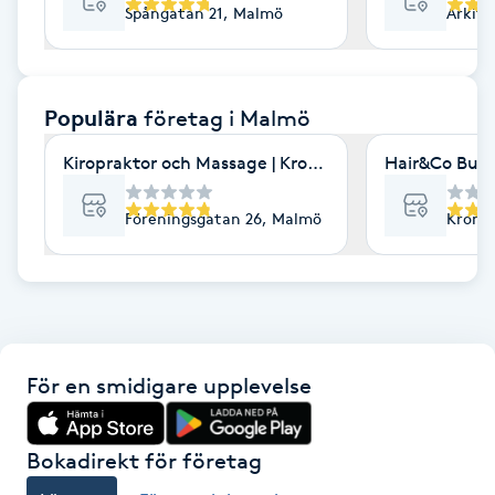
Spångatan 21, Malmö
Arkit
F
Face framing
Populära
företag
i Malmö
Faceliftmassage
Kiropraktor och Massage | Kroppia
Hair&Co Burl
Fet hårbotten
Föreningsgatan 26, Malmö
Kronet
Fettreducering
Fibromassage
För en smidigare upplevelse
Fillers
Fotmassage
Bokadirekt för företag