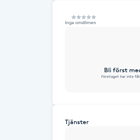
Alternativmedicin
Inga omdömen
Andningsmassage
Ansiktslyft utan kirurgi
Aromamassage
Bli först m
Ashtanga Yoga
Företaget har inte få
Ayurveda
Ayurvedisk Massage
Tjänster
Ansiktsbehandling djuprengörande
B