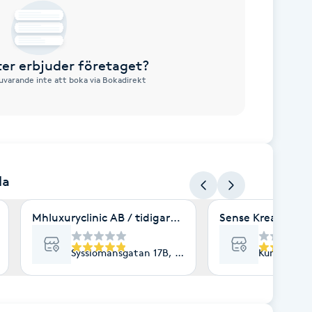
ster erbjuder företaget?
nuvarande inte att boka via Bokadirekt
la
Mhluxuryclinic AB / tidigare Mhluxuryspa
Sense Kreatörer
Sysslomansgatan 17B, Uppsala
Kungsängsg