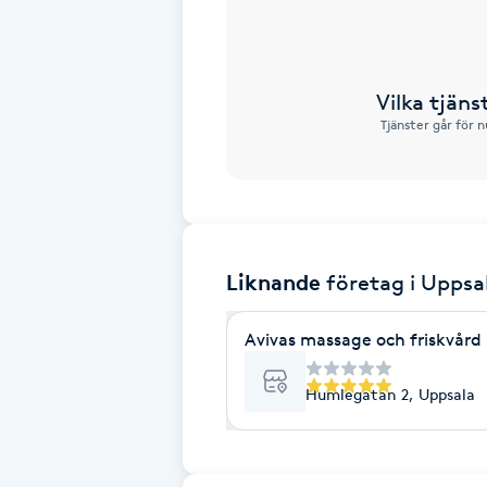
Babylights
Vilka tjän
Balayage
Tjänster går för 
Bambumassage
Barber
Liknande
företag
i Uppsa
Barnklippning
Avivas massage och friskvård
BIAB
Humlegatan 2, Uppsala
Blowout
Bottenfärg