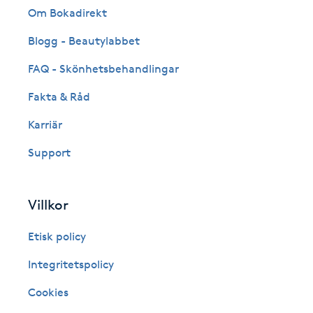
Eyeliner-tatuering
Om Bokadirekt
F
Blogg - Beautylabbet
Face framing
FAQ - Skönhetsbehandlingar
Fakta & Råd
Faceliftmassage
Karriär
Fet hårbotten
Support
Fettreducering
Villkor
Fibromassage
Etisk policy
Fillers
Integritetspolicy
Cookies
Fotmassage