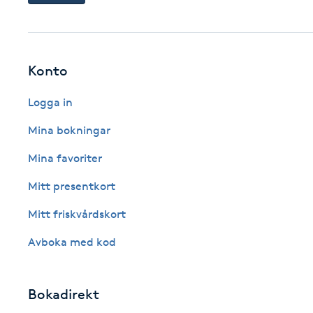
Cryoterapi
D
Damklippning
Konto
Logga in
Dermapen
Mina bokningar
Diamantslipning
Mina favoriter
E
Mitt presentkort
Enzympeeling
Mitt friskvårdskort
Extensions
Avboka med kod
Extensions borttagning
Bokadirekt