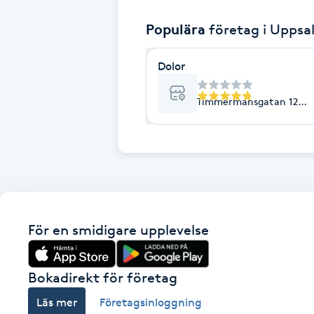
Populära
företag
i Uppsa
Brynformning
Dolor
Brynfärgning
Timmermansgatan 12A, 
Brynplockning
Bröllopsuppsättning
C
Celluliter
För en smidigare upplevelse
Coachning
Bokadirekt för företag
Color correction
Läs mer
Företagsinloggning