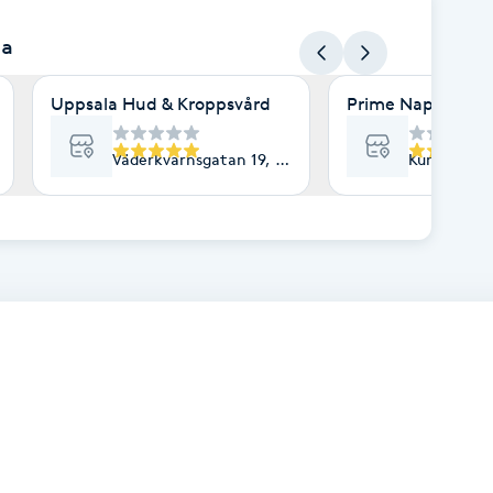
la
Uppsala Hud & Kroppsvård
Prime Naprapati
Uppsala
Väderkvarnsgatan 19, Uppsala
Kungsängsg