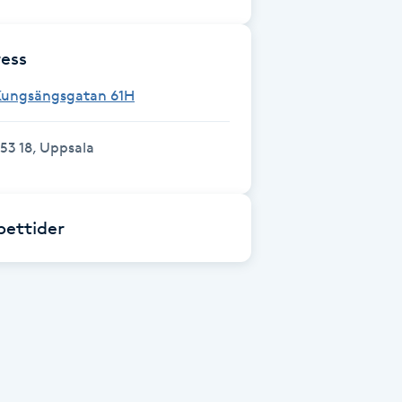
ess
Kungsängsgatan 61H
53 18, Uppsala
ettider