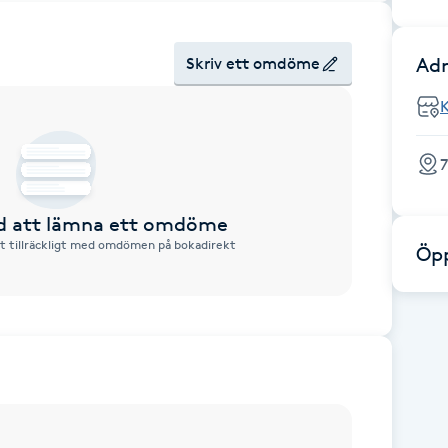
Adr
Skriv ett omdöme
7
ed att lämna ett omdöme
tt tillräckligt med omdömen på bokadirekt
Öpp