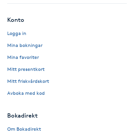
Fotsvamp
Konto
Fotvård
Logga in
Fransar
Mina bokningar
Fransborttagning
Mina favoriter
Mitt presentkort
Fransfärgning
Mitt friskvårdskort
Fransförlängning
Avboka med kod
Fransförlängning Megavolym
Bokadirekt
Fransförlängning Volym
Om Bokadirekt