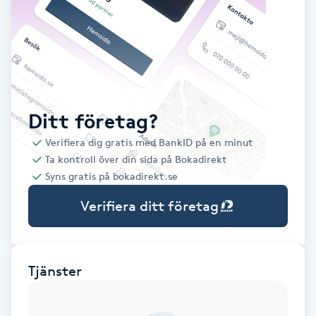
Babylights
Balayage
Bambumassage
Ditt företag?
Verifiera dig gratis med BankID på en minut
Barber
Ta kontroll över din sida på Bokadirekt
Syns gratis på bokadirekt.se
Barnklippning
Verifiera ditt företag
BIAB
Blowout
Tjänster
Bottenfärg