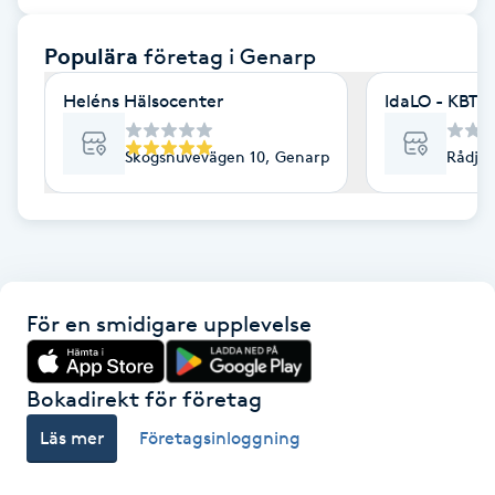
F
Populära
företag
i Genarp
Face framing
Heléns Hälsocenter
IdaLO - KBT/
Faceliftmassage
Skogsnuvevägen 10, Genarp
Rådjur
Fet hårbotten
Fettreducering
För en smidigare upplevelse
Fibromassage
Fillers
Bokadirekt för företag
Läs mer
Företagsinloggning
Fotmassage