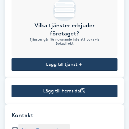
Brynformning
Vilka tjänster erbjuder
Brynfärgning
företaget?
Tjänster går för nuvarande inte att boka via
Brynplockning
Bokadirekt
Bröllopsuppsättning
Lägg till tjänst
C
Celluliter
Lägg till hemsida
Coachning
Color correction
Kontakt