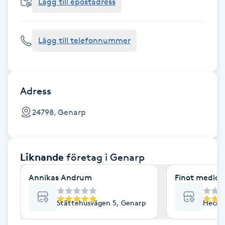
Cryoterapi
Lägg till epostadress
D
Lägg till telefonnummer
Damklippning
Dermapen
Adress
Diamantslipning
24798, Genarp
E
Enzympeeling
Liknande
företag
i Genarp
Extensions
Annikas Andrum
Finot medici
Extensions borttagning
Stättehusvägen 5, Genarp
Hecke
Eyeliner-tatuering