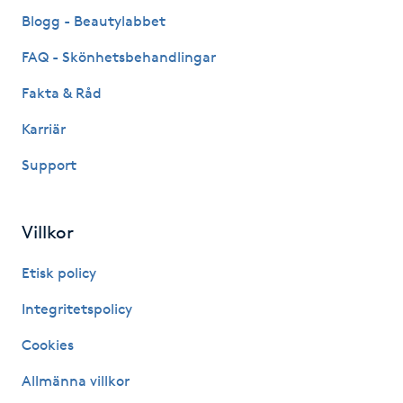
Fransk manikyr
Blogg - Beautylabbet
FAQ - Skönhetsbehandlingar
Fransrengöring
Fakta & Råd
Frekvensterapi
Karriär
Support
Friskvård
Friskvårdsmassage
Villkor
Frisör
Etisk policy
Integritetspolicy
Funktionsanalys
Cookies
Färgning
Allmänna villkor