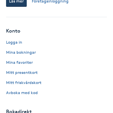
Läs mer
Företagsinloggning
Fotsvamp
Fotvård
Konto
Fransar
Logga in
Fransborttagning
Mina bokningar
Fransfärgning
Mina favoriter
Mitt presentkort
Fransförlängning
Mitt friskvårdskort
Fransförlängning Megavolym
Avboka med kod
Fransförlängning Volym
Bokadirekt