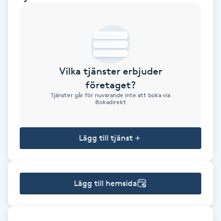
Brynformning
Brynfärgning
Vilka tjänster erbjuder
Brynplockning
företaget?
Tjänster går för nuvarande inte att boka via
Bröllopsuppsättning
Bokadirekt
C
Lägg till tjänst
Celluliter
Coachning
Lägg till hemsida
Color correction