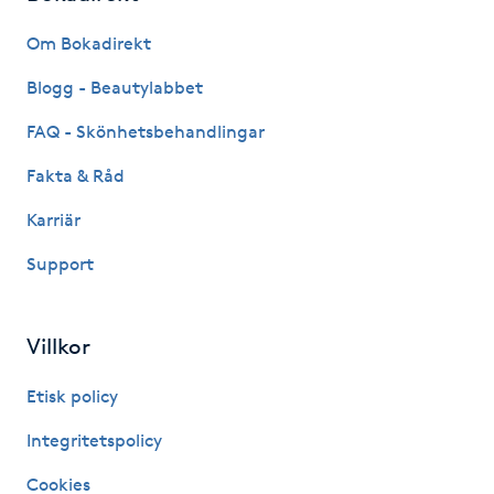
Fransk manikyr
Om Bokadirekt
Fransrengöring
Blogg - Beautylabbet
FAQ - Skönhetsbehandlingar
Frekvensterapi
Fakta & Råd
Friskvård
Karriär
Support
Friskvårdsmassage
Frisör
Villkor
Funktionsanalys
Etisk policy
Integritetspolicy
Färgning
Cookies