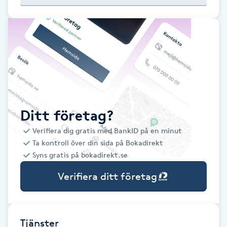
Babylights
Balayage
Bambumassage
Barber
Ditt företag?
Verifiera dig gratis med BankID på en minut
Barnklippning
Ta kontroll över din sida på Bokadirekt
Syns gratis på bokadirekt.se
BIAB
Verifiera ditt företag
Blowout
Bottenfärg
Tjänster