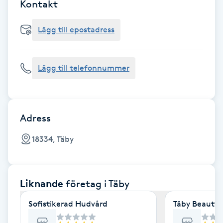
Cryoterapi
Kontakt
D
Lägg till epostadress
Damklippning
Lägg till telefonnummer
Dermapen
Diamantslipning
E
Adress
Enzympeeling
18334, Täby
Extensions
Liknande
företag
i Täby
Extensions borttagning
Sofistikerad Hudvård
Täby Beauty 
Eyeliner-tatuering