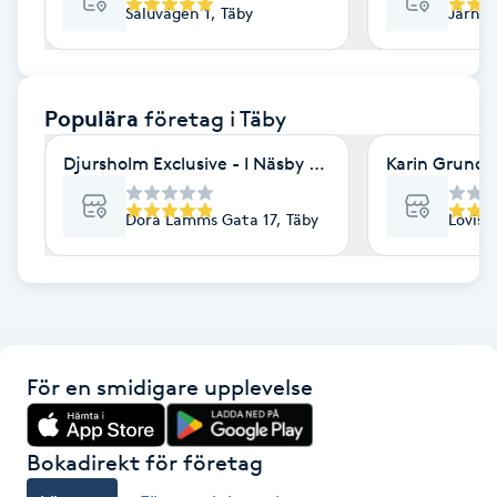
Saluvägen 1, Täby
Järnvä
F
Face framing
Populära
företag
i Täby
Faceliftmassage
Djursholm Exclusive - I Näsby Slott Gym & Wellness
Karin Grundle
Fet hårbotten
Dora Lamms Gata 17, Täby
Lovise
Fettreducering
Fibromassage
För en smidigare upplevelse
Fillers
Fotmassage
Bokadirekt för företag