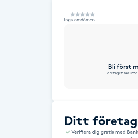
Alternativmedicin
Inga omdömen
Andningsmassage
Ansiktslyft utan kirurgi
Aromamassage
Bli först
Företaget har inte
Ashtanga Yoga
Ayurveda
Ayurvedisk Massage
Ditt företag
Ansiktsbehandling djuprengörande
Verifiera dig gratis med Ban
B