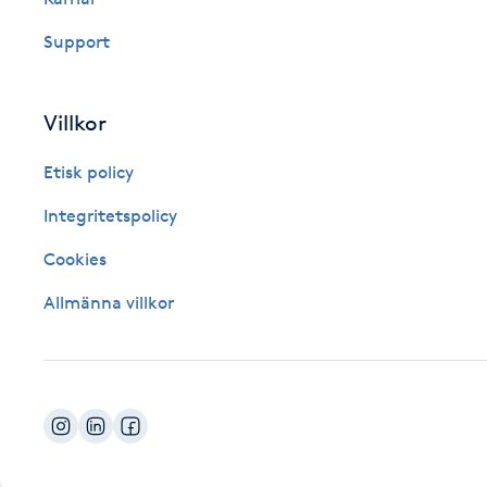
Fotsvamp
Support
Fotvård
Villkor
Fransar
Etisk policy
Fransborttagning
Integritetspolicy
Cookies
Fransfärgning
Allmänna villkor
Fransförlängning
Fransförlängning Megavolym
Fransförlängning Volym