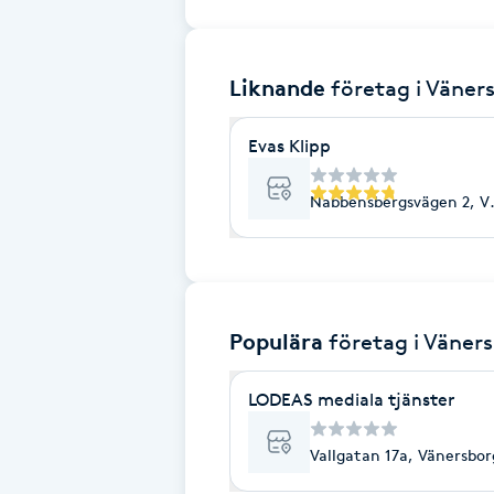
Brynformning
Liknande
företag
i Väner
Brynfärgning
Evas Klipp
Brynplockning
Nabbensbergsvägen 2, V
Bröllopsuppsättning
C
Celluliter
Populära
företag
i Väner
Coachning
LODEAS mediala tjänster
Color correction
Vallgatan 17a, Vänersbor