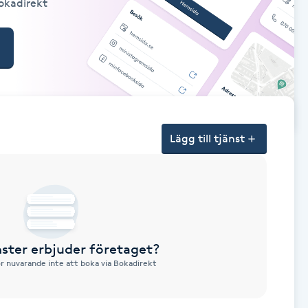
Bokadirekt
Lägg till tjänst
nster erbjuder företaget?
ör nuvarande inte att boka via Bokadirekt