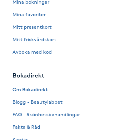
Eyeliner-tatuering
Mina bokningar
F
Mina favoriter
Face framing
Mitt presentkort
Mitt friskvårdskort
Faceliftmassage
Avboka med kod
Fet hårbotten
Bokadirekt
Fettreducering
Om Bokadirekt
Fibromassage
Blogg - Beautylabbet
Fillers
FAQ - Skönhetsbehandlingar
Fakta & Råd
Fotmassage
Karriär