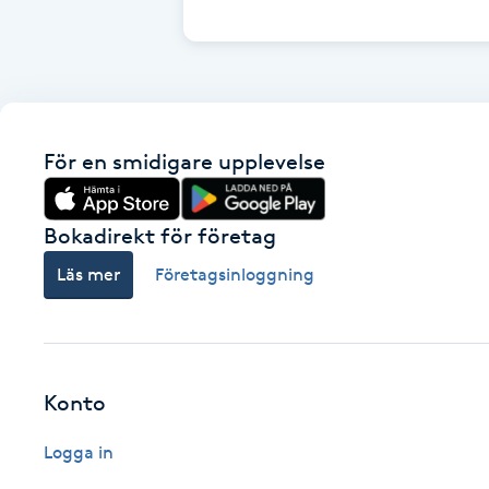
Cryoterapi
D
Damklippning
För en smidigare upplevelse
Dermapen
Diamantslipning
Bokadirekt för företag
E
Läs mer
Företagsinloggning
Enzympeeling
Extensions
Konto
Extensions borttagning
Logga in