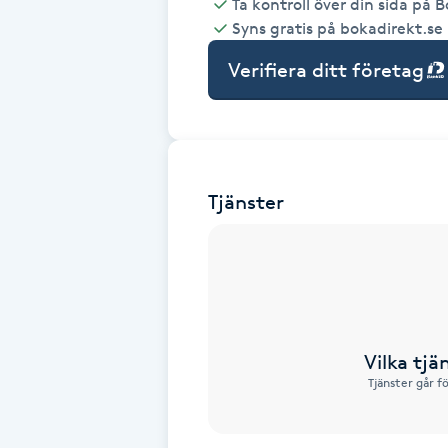
Ta kontroll över din sida på 
Syns gratis på bokadirekt.se
Babylights
Verifiera ditt företag
Balayage
Bambumassage
Tjänster
Barber
Barnklippning
BIAB
Vilka tjä
Blowout
Tjänster går f
Bottenfärg