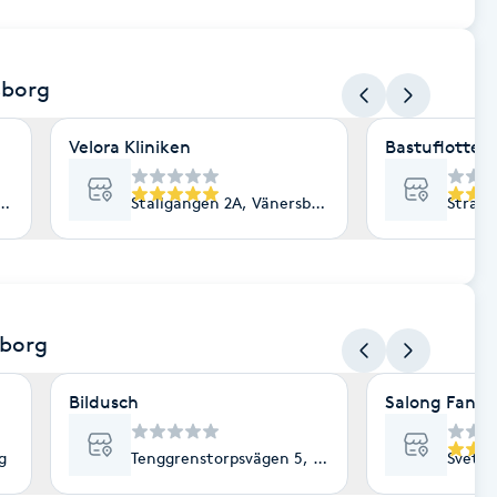
sborg
Velora Kliniken
Bastuflotten
änersborg
Stallgången 2A, Vänersborg
Strand
sborg
Bildusch
Salong Fani
g
Tenggrenstorpsvägen 5, Vänersborg
Svetsa