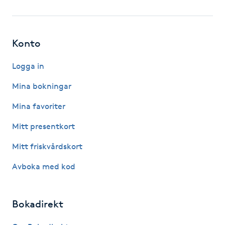
Fotsvamp
Fotvård
Konto
Fransar
Logga in
Mina bokningar
Fransborttagning
Mina favoriter
Fransfärgning
Mitt presentkort
Mitt friskvårdskort
Fransförlängning
Avboka med kod
Fransförlängning Megavolym
Bokadirekt
Fransförlängning Volym