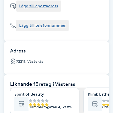
Cryoterapi
Lägg till epostadress
D
Damklippning
Lägg till telefonnummer
Dermapen
Diamantslipning
Adress
E
72211, Västerås
Enzympeeling
Liknande
företag
i Västerås
Extensions
Spirit of Beauty
Klinik Esthe
Extensions borttagning
Hammarbygatan 4, Västerås
Odensv
Eyeliner-tatuering