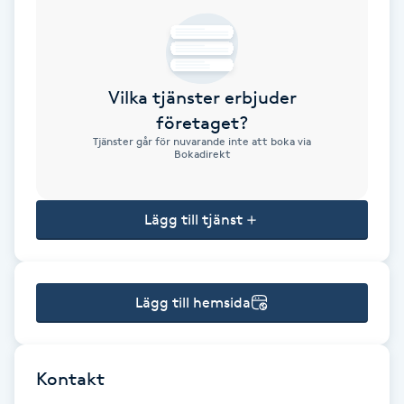
Brynformning
Brynfärgning
Vilka tjänster erbjuder
företaget?
Brynplockning
Tjänster går för nuvarande inte att boka via
Bokadirekt
Bröllopsuppsättning
C
Lägg till tjänst
Celluliter
Lägg till hemsida
Coachning
Color correction
Kontakt