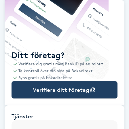
Babylights
Balayage
Bambumassage
Ditt företag?
Barber
Verifiera dig gratis med BankID på en minut
Ta kontroll över din sida på Bokadirekt
Barnklippning
Syns gratis på bokadirekt.se
Verifiera ditt företag
BIAB
Blowout
Tjänster
Bottenfärg