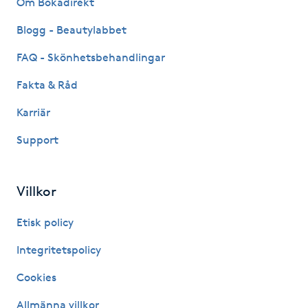
Om Bokadirekt
Fransk manikyr
Blogg - Beautylabbet
Fransrengöring
FAQ - Skönhetsbehandlingar
Fakta & Råd
Frekvensterapi
Karriär
Friskvård
Support
Friskvårdsmassage
Villkor
Frisör
Etisk policy
Funktionsanalys
Integritetspolicy
Cookies
Färgning
Allmänna villkor