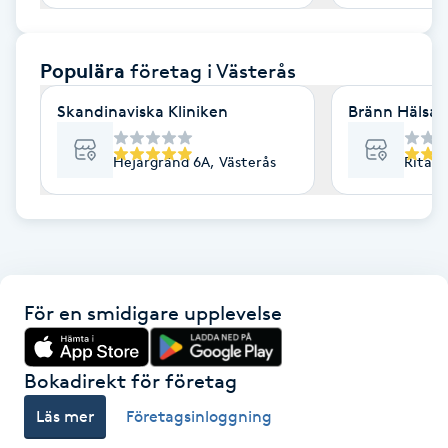
F
Populära
företag
i Västerås
Face framing
Skandinaviska Kliniken
Bränn Hälsa 
Faceliftmassage
Hejargränd 6A, Västerås
Ritarg
Fet hårbotten
Fettreducering
Fibromassage
För en smidigare upplevelse
Fillers
Bokadirekt för företag
Fotmassage
Läs mer
Företagsinloggning