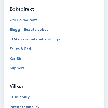
Bokadirekt
Brynformning
Om Bokadirekt
Brynfärgning
Blogg - Beautylabbet
Brynplockning
FAQ - Skönhetsbehandlingar
Fakta & Råd
Bröllopsuppsättning
C
Karriär
Support
Celluliter
Coachning
Villkor
Color correction
Etisk policy
Integritetspolicy