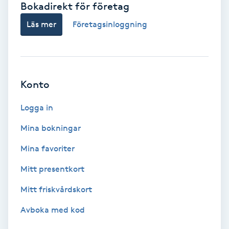
Bokadirekt för företag
Babylights
Läs mer
Företagsinloggning
Balayage
Bambumassage
Konto
Barber
Logga in
Mina bokningar
Barnklippning
Mina favoriter
BIAB
Mitt presentkort
Mitt friskvårdskort
Blowout
Avboka med kod
Bottenfärg