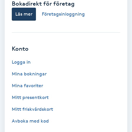
Bokadirekt för företag
Babylights
Läs mer
Företagsinloggning
Balayage
Bambumassage
Konto
Barber
Logga in
Mina bokningar
Barnklippning
Mina favoriter
BIAB
Mitt presentkort
Mitt friskvårdskort
Blowout
Avboka med kod
Bottenfärg