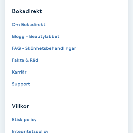
Bokadirekt
Brynformning
Om Bokadirekt
Brynfärgning
Blogg - Beautylabbet
Brynplockning
FAQ - Skönhetsbehandlingar
Fakta & Råd
Bröllopsuppsättning
C
Karriär
Support
Celluliter
Coachning
Villkor
Color correction
Etisk policy
Integritetspolicy