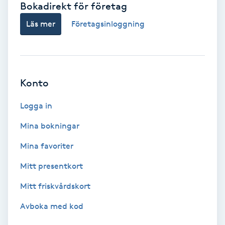
Bokadirekt för företag
Babylights
Läs mer
Företagsinloggning
Balayage
Bambumassage
Konto
Barber
Logga in
Mina bokningar
Barnklippning
Mina favoriter
BIAB
Mitt presentkort
Mitt friskvårdskort
Blowout
Avboka med kod
Bottenfärg