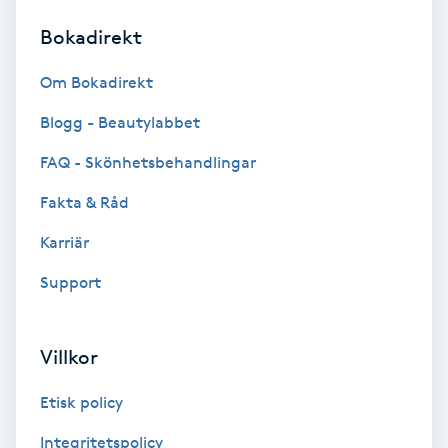
Bokadirekt
Brynformning
Om Bokadirekt
Brynfärgning
Blogg - Beautylabbet
Brynplockning
FAQ - Skönhetsbehandlingar
Fakta & Råd
Bröllopsuppsättning
C
Karriär
Support
Celluliter
Coachning
Villkor
Color correction
Etisk policy
Integritetspolicy