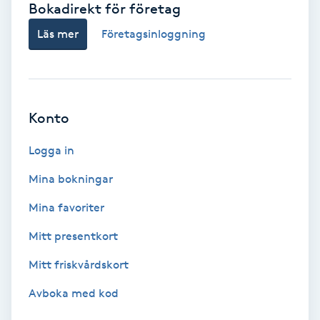
Bokadirekt för företag
Babylights
Läs mer
Företagsinloggning
Balayage
Bambumassage
Konto
Barber
Logga in
Mina bokningar
Barnklippning
Mina favoriter
BIAB
Mitt presentkort
Mitt friskvårdskort
Blowout
Avboka med kod
Bottenfärg