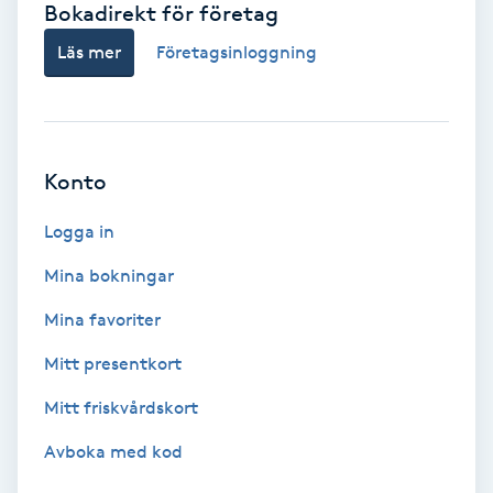
Bokadirekt för företag
Babylights
Läs mer
Företagsinloggning
Balayage
Bambumassage
Konto
Barber
Logga in
Mina bokningar
Barnklippning
Mina favoriter
BIAB
Mitt presentkort
Mitt friskvårdskort
Blowout
Avboka med kod
Bottenfärg