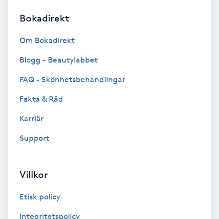
Bokadirekt
Brynformning
Om Bokadirekt
Brynfärgning
Blogg - Beautylabbet
Brynplockning
FAQ - Skönhetsbehandlingar
Fakta & Råd
Bröllopsuppsättning
C
Karriär
Support
Celluliter
Coachning
Villkor
Color correction
Etisk policy
Integritetspolicy