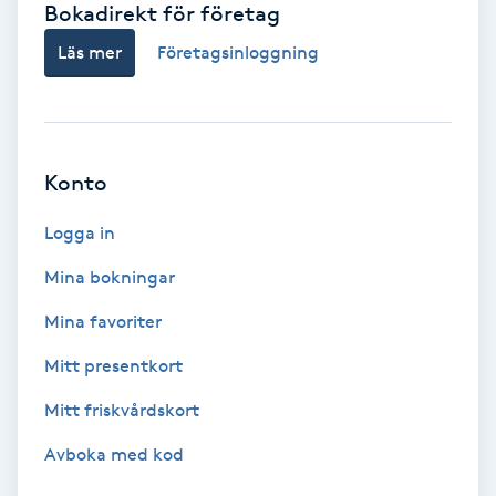
Bokadirekt för företag
Babylights
Läs mer
Företagsinloggning
Balayage
Bambumassage
Konto
Barber
Logga in
Mina bokningar
Barnklippning
Mina favoriter
BIAB
Mitt presentkort
Mitt friskvårdskort
Blowout
Avboka med kod
Bottenfärg