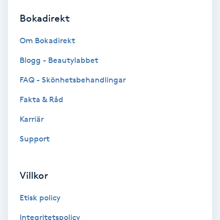
Bokadirekt
Brynformning
Om Bokadirekt
Brynfärgning
Blogg - Beautylabbet
Brynplockning
FAQ - Skönhetsbehandlingar
Fakta & Råd
Bröllopsuppsättning
C
Karriär
Support
Celluliter
Coachning
Villkor
Color correction
Etisk policy
Integritetspolicy