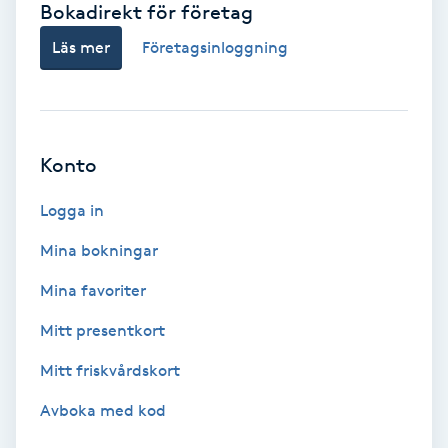
Bokadirekt för företag
Babylights
Läs mer
Företagsinloggning
Balayage
Bambumassage
Konto
Barber
Logga in
Mina bokningar
Barnklippning
Mina favoriter
BIAB
Mitt presentkort
Mitt friskvårdskort
Blowout
Avboka med kod
Bottenfärg