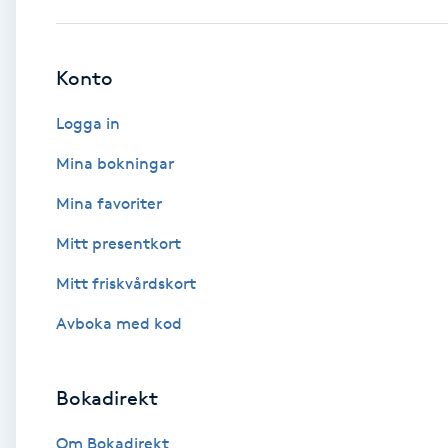
Babylights
Konto
Balayage
Logga in
Bambumassage
Mina bokningar
Mina favoriter
Barber
Mitt presentkort
Barnklippning
Mitt friskvårdskort
BIAB
Avboka med kod
Blowout
Bokadirekt
Bottenfärg
Om Bokadirekt