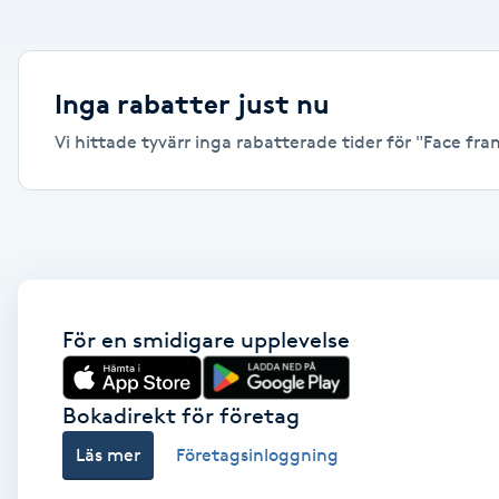
Alternativmedicin
Andningsmassage
Inga rabatter just nu
Vi hittade tyvärr inga rabatterade tider för "Face frami
Ansiktslyft utan kirurgi
Aromamassage
Ashtanga Yoga
Ayurveda
För en smidigare upplevelse
Ayurvedisk Massage
Bokadirekt för företag
Läs mer
Företagsinloggning
Ansiktsbehandling djuprengörande
B