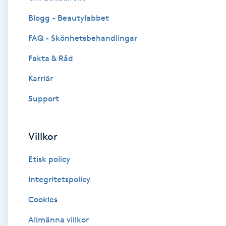
Blogg - Beautylabbet
Brynformning
FAQ - Skönhetsbehandlingar
Brynfärgning
Fakta & Råd
Brynplockning
Karriär
Support
Bröllopsuppsättning
C
Villkor
Celluliter
Etisk policy
Coachning
Integritetspolicy
Cookies
Color correction
Allmänna villkor