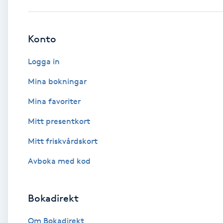
Babylights
Konto
Balayage
Logga in
Bambumassage
Mina bokningar
Mina favoriter
Barber
Mitt presentkort
Barnklippning
Mitt friskvårdskort
BIAB
Avboka med kod
Blowout
Bokadirekt
Bottenfärg
Om Bokadirekt