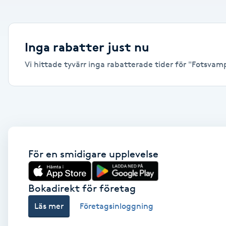
Alternativmedicin
Andningsmassage
Inga rabatter just nu
Vi hittade tyvärr inga rabatterade tider för "Fotsvamp, 
Ansiktslyft utan kirurgi
Aromamassage
Ashtanga Yoga
Ayurveda
För en smidigare upplevelse
Ayurvedisk Massage
Bokadirekt för företag
Läs mer
Företagsinloggning
Ansiktsbehandling djuprengörande
B