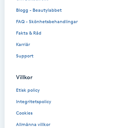
Blogg - Beautylabbet
Brynformning
FAQ - Skönhetsbehandlingar
Brynfärgning
Fakta & Råd
Brynplockning
Karriär
Support
Bröllopsuppsättning
C
Villkor
Celluliter
Etisk policy
Coachning
Integritetspolicy
Cookies
Color correction
Allmänna villkor