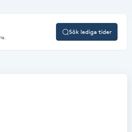
Sök lediga tider
is.