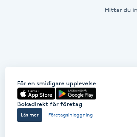
Hittar du i
Babylights
Balayage
Bambumassage
Barber
Barnklippning
För en smidigare upplevelse
BIAB
Bokadirekt för företag
Läs mer
Företagsinloggning
Blowout
Bottenfärg