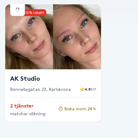
Alternativmedicin
Upp till 15% rabatt
Andningsmassage
Ansiktslyft utan kirurgi
Aromamassage
Ashtanga Yoga
AK Studio
Ronnebygatan 23, Karlskrona
4.8
517
Ayurveda
2 tjänster
Boka inom 24 h
Ayurvedisk Massage
matchar sökning
Ansiktsbehandling djuprengörande
B