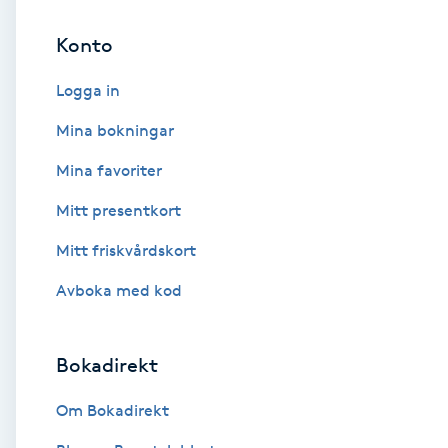
Konto
Brynformning
Logga in
Brynfärgning
Mina bokningar
Brynplockning
Mina favoriter
Mitt presentkort
Bröllopsuppsättning
C
Mitt friskvårdskort
Avboka med kod
Celluliter
Coachning
Bokadirekt
Color correction
Om Bokadirekt