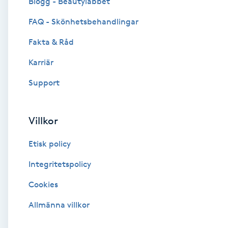
Blogg - Beautylabbet
Cryoterapi
FAQ - Skönhetsbehandlingar
D
Fakta & Råd
Damklippning
Karriär
Dermapen
Support
Diamantslipning
Villkor
E
Etisk policy
Enzympeeling
Integritetspolicy
Extensions
Cookies
Extensions borttagning
Allmänna villkor