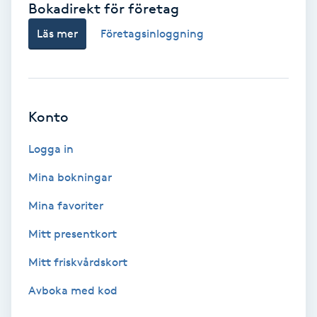
Bokadirekt för företag
Babylights
Läs mer
Företagsinloggning
Balayage
Bambumassage
Konto
Barber
Logga in
Mina bokningar
Barnklippning
Mina favoriter
BIAB
Mitt presentkort
Mitt friskvårdskort
Blowout
Avboka med kod
Bottenfärg