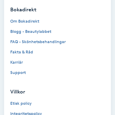
Bokadirekt
Brynformning
Om Bokadirekt
Brynfärgning
Blogg - Beautylabbet
Brynplockning
FAQ - Skönhetsbehandlingar
Fakta & Råd
Bröllopsuppsättning
C
Karriär
Support
Celluliter
Coachning
Villkor
Color correction
Etisk policy
Integritetspolicy