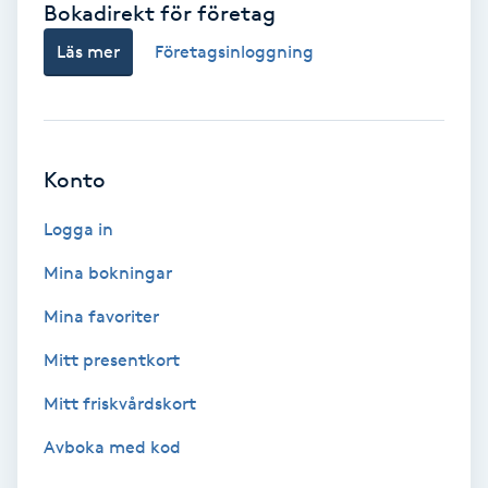
Bokadirekt för företag
Babylights
Läs mer
Företagsinloggning
Balayage
Bambumassage
Konto
Barber
Logga in
Mina bokningar
Barnklippning
Mina favoriter
BIAB
Mitt presentkort
Mitt friskvårdskort
Blowout
Avboka med kod
Bottenfärg