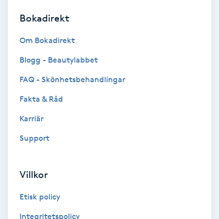
Bokadirekt
Brynformning
Om Bokadirekt
Brynfärgning
Blogg - Beautylabbet
Brynplockning
FAQ - Skönhetsbehandlingar
Fakta & Råd
Bröllopsuppsättning
C
Karriär
Support
Celluliter
Coachning
Villkor
Color correction
Etisk policy
Integritetspolicy