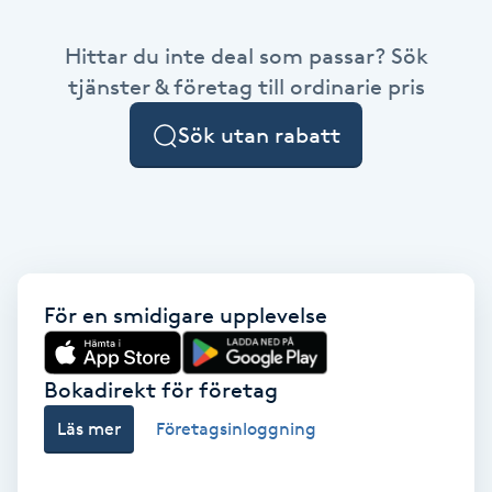
Babylights
Hittar du inte deal som passar? Sök
tjänster & företag till ordinarie pris
Balayage
Sök utan rabatt
Bambumassage
Barber
Barnklippning
För en smidigare upplevelse
BIAB
Bokadirekt för företag
Blowout
Läs mer
Företagsinloggning
Bottenfärg