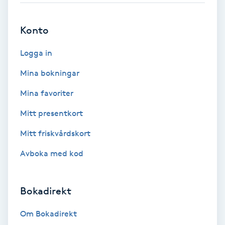
Brynformning
Konto
Brynfärgning
Logga in
Mina bokningar
Brynplockning
Mina favoriter
Bröllopsuppsättning
Mitt presentkort
C
Mitt friskvårdskort
Celluliter
Avboka med kod
Coachning
Bokadirekt
Color correction
Om Bokadirekt