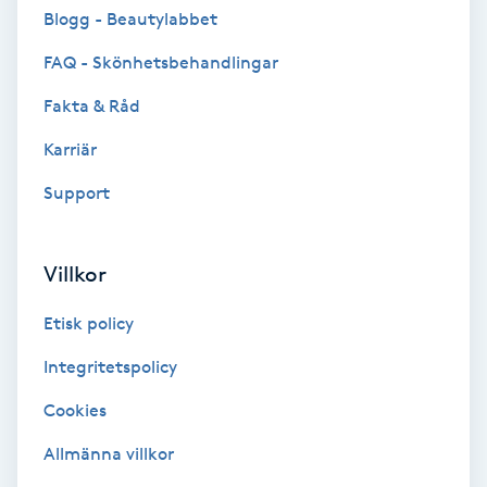
Cryoterapi
Blogg - Beautylabbet
D
FAQ - Skönhetsbehandlingar
Damklippning
Fakta & Råd
Karriär
Dermapen
Support
Diamantslipning
E
Villkor
Enzympeeling
Etisk policy
Extensions
Integritetspolicy
Cookies
Extensions borttagning
Allmänna villkor
Eyeliner-tatuering