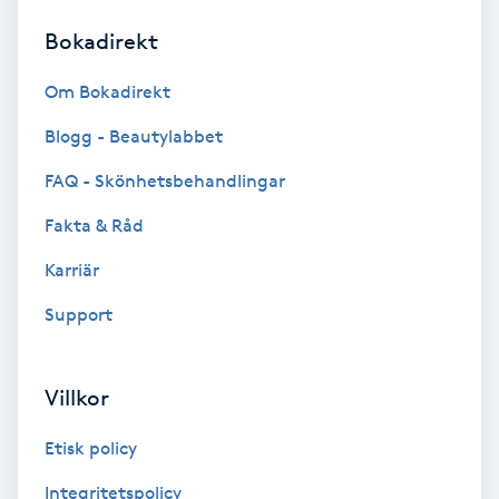
Bokadirekt
Brynformning
Om Bokadirekt
Brynfärgning
Blogg - Beautylabbet
Brynplockning
FAQ - Skönhetsbehandlingar
Fakta & Råd
Bröllopsuppsättning
C
Karriär
Support
Celluliter
Coachning
Villkor
Color correction
Etisk policy
Integritetspolicy