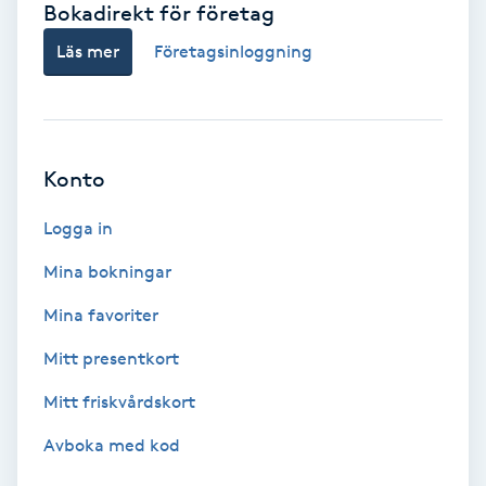
Bokadirekt för företag
Babylights
Läs mer
Företagsinloggning
Balayage
Bambumassage
Konto
Barber
Logga in
Mina bokningar
Barnklippning
Mina favoriter
BIAB
Mitt presentkort
Mitt friskvårdskort
Blowout
Avboka med kod
Bottenfärg