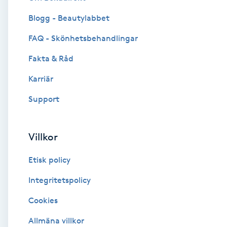
Blogg - Beautylabbet
Brynformning
FAQ - Skönhetsbehandlingar
Brynfärgning
Fakta & Råd
Brynplockning
Karriär
Support
Bröllopsuppsättning
C
Villkor
Celluliter
Etisk policy
Coachning
Integritetspolicy
Cookies
Color correction
Allmäna villkor