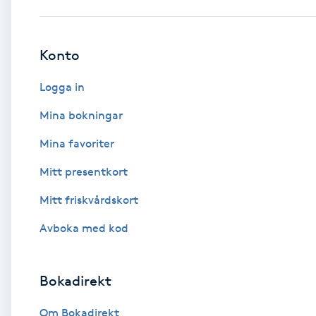
Babylights
Konto
Balayage
Logga in
Bambumassage
Mina bokningar
Mina favoriter
Barber
Mitt presentkort
Barnklippning
Mitt friskvårdskort
BIAB
Avboka med kod
Blowout
Bokadirekt
Bottenfärg
Om Bokadirekt