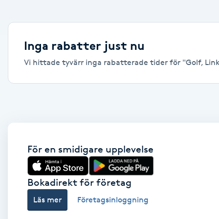
Alternativmedicin
Andningsmassage
Inga rabatter just nu
Vi hittade tyvärr inga rabatterade tider för "Golf, Link
Ansiktslyft utan kirurgi
Aromamassage
Ashtanga Yoga
Ayurveda
För en smidigare upplevelse
Ayurvedisk Massage
Bokadirekt för företag
Läs mer
Företagsinloggning
Ansiktsbehandling djuprengörande
B