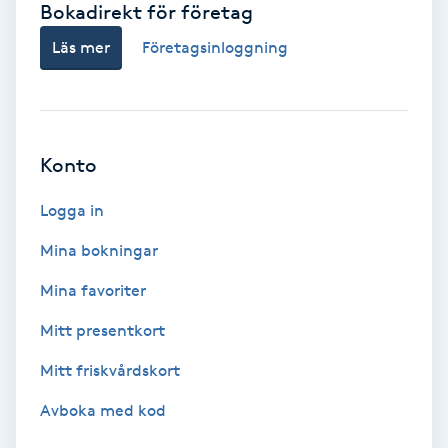
Bokadirekt för företag
Babylights
Läs mer
Företagsinloggning
Balayage
Bambumassage
Konto
Barber
Logga in
Mina bokningar
Barnklippning
Mina favoriter
BIAB
Mitt presentkort
Mitt friskvårdskort
Blowout
Avboka med kod
Bottenfärg