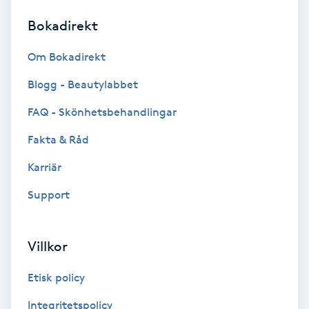
Bokadirekt
Brynformning
Om Bokadirekt
Brynfärgning
Blogg - Beautylabbet
Brynplockning
FAQ - Skönhetsbehandlingar
Fakta & Råd
Bröllopsuppsättning
C
Karriär
Support
Celluliter
Coachning
Villkor
Color correction
Etisk policy
Integritetspolicy