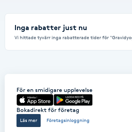
Alternativmedicin
Andningsmassage
Inga rabatter just nu
Vi hittade tyvärr inga rabatterade tider för "Gravidyog
Ansiktslyft utan kirurgi
Aromamassage
Ashtanga Yoga
Ayurveda
För en smidigare upplevelse
Ayurvedisk Massage
Bokadirekt för företag
Läs mer
Företagsinloggning
Ansiktsbehandling djuprengörande
B