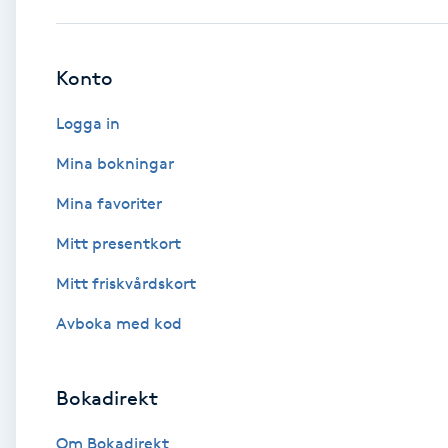
Babylights
Konto
Balayage
Logga in
Bambumassage
Mina bokningar
Mina favoriter
Barber
Mitt presentkort
Barnklippning
Mitt friskvårdskort
BIAB
Avboka med kod
Blowout
Bokadirekt
Bottenfärg
Om Bokadirekt