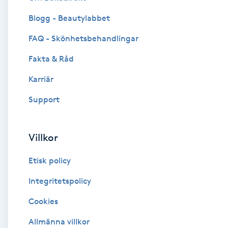
Blogg - Beautylabbet
Brynformning
FAQ - Skönhetsbehandlingar
Brynfärgning
Fakta & Råd
Brynplockning
Karriär
Support
Bröllopsuppsättning
C
Villkor
Celluliter
Etisk policy
Coachning
Integritetspolicy
Cookies
Color correction
Allmänna villkor