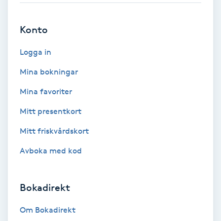
Brynformning
Konto
Brynfärgning
Logga in
Mina bokningar
Brynplockning
Mina favoriter
Bröllopsuppsättning
Mitt presentkort
C
Mitt friskvårdskort
Celluliter
Avboka med kod
Coachning
Bokadirekt
Color correction
Om Bokadirekt