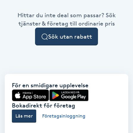
Babylights
Hittar du inte deal som passar? Sök
tjänster & företag till ordinarie pris
Balayage
Sök utan rabatt
Bambumassage
Barber
Barnklippning
För en smidigare upplevelse
BIAB
Bokadirekt för företag
Blowout
Läs mer
Företagsinloggning
Bottenfärg