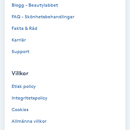
Cryoterapi
Blogg - Beautylabbet
D
FAQ - Skönhetsbehandlingar
Damklippning
Fakta & Råd
Karriär
Dermapen
Support
Diamantslipning
E
Villkor
Enzympeeling
Etisk policy
Extensions
Integritetspolicy
Cookies
Extensions borttagning
Allmänna villkor
Eyeliner-tatuering