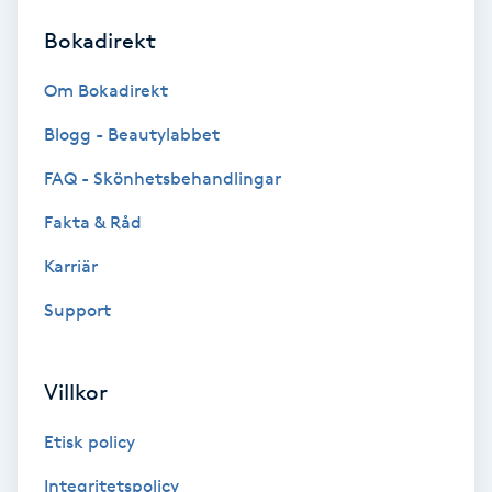
Bokadirekt
Brynformning
Om Bokadirekt
Brynfärgning
Blogg - Beautylabbet
Brynplockning
FAQ - Skönhetsbehandlingar
Fakta & Råd
Bröllopsuppsättning
C
Karriär
Support
Celluliter
Coachning
Villkor
Color correction
Etisk policy
Integritetspolicy