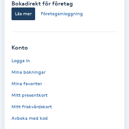
Bokadirekt för företag
Babylights
Läs mer
Företagsinloggning
Balayage
Bambumassage
Konto
Barber
Logga in
Mina bokningar
Barnklippning
Mina favoriter
BIAB
Mitt presentkort
Mitt friskvårdskort
Blowout
Avboka med kod
Bottenfärg