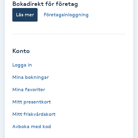
Bokadirekt för företag
Babylights
Läs mer
Företagsinloggning
Balayage
Bambumassage
Konto
Barber
Logga in
Mina bokningar
Barnklippning
Mina favoriter
BIAB
Mitt presentkort
Mitt friskvårdskort
Blowout
Avboka med kod
Bottenfärg