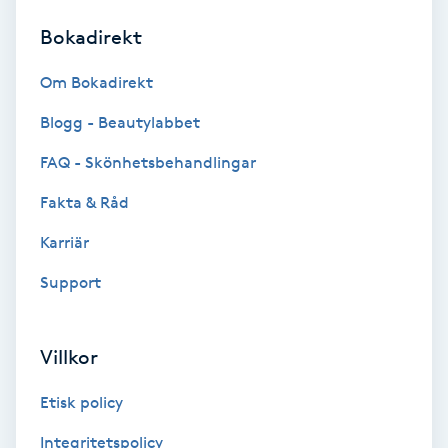
Bokadirekt
Brynformning
Om Bokadirekt
Brynfärgning
Blogg - Beautylabbet
Brynplockning
FAQ - Skönhetsbehandlingar
Fakta & Råd
Bröllopsuppsättning
C
Karriär
Support
Celluliter
Coachning
Villkor
Color correction
Etisk policy
Integritetspolicy